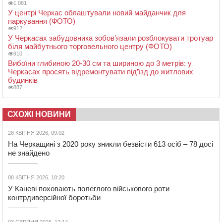
1 081
У центрі Черкас облаштували новий майданчик для
паркування (ФОТО)
912
У Черкасах забудовника зобов’язали розблокувати тротуар
біля майбутнього торговельного центру (ФОТО)
910
Вибоїни глибиною 20-30 см та шириною до 3 метрів: у
Черкасах просять відремонтувати під’їзд до житлових
будинків
887
СХОЖІ НОВИНИ
28 КВІТНЯ 2026, 09:02
На Черкащині з 2020 року зникли безвісти 613 осіб – 78 досі
не знайдено
08 КВІТНЯ 2026, 18:20
У Каневі поховають полеглого військового роти
контрдиверсійної боротьби