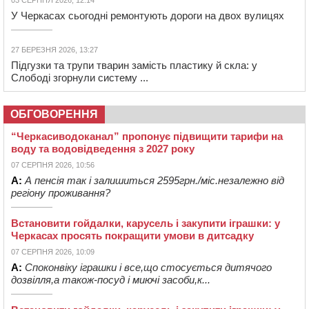
03 СЕРПНЯ 2026, 12:14
У Черкасах сьогодні ремонтують дороги на двох вулицях
27 БЕРЕЗНЯ 2026, 13:27
Підгузки та трупи тварин замість пластику й скла: у
Слободі згорнули систему ...
ОБГОВОРЕННЯ
“Черкасиводоканал” пропонує підвищити тарифи на
воду та водовідведення з 2027 року
07 СЕРПНЯ 2026, 10:56
А:
А пенсія так і залишиться 2595грн./міс.незалежно від
регіону проживання?
Встановити гойдалки, карусель і закупити іграшки: у
Черкасах просять покращити умови в дитсадку
07 СЕРПНЯ 2026, 10:09
А:
Споконвіку іграшки і все,що стосується дитячого
дозвілля,а також-посуд і миючі засоби,к...