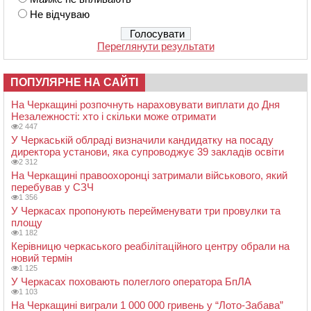
Не відчуваю
Переглянути результати
ПОПУЛЯРНЕ НА САЙТІ
На Черкащині розпочнуть нараховувати виплати до Дня
Незалежності: хто і скільки може отримати
2 447
У Черкаській облраді визначили кандидатку на посаду
директора установи, яка супроводжує 39 закладів освіти
2 312
На Черкащині правоохоронці затримали військового, який
перебував у СЗЧ
1 356
У Черкасах пропонують перейменувати три провулки та
площу
1 182
Керівницю черкаського реабілітаційного центру обрали на
новий термін
1 125
У Черкасах поховають полеглого оператора БпЛА
1 103
На Черкащині виграли 1 000 000 гривень у “Лото-Забава”