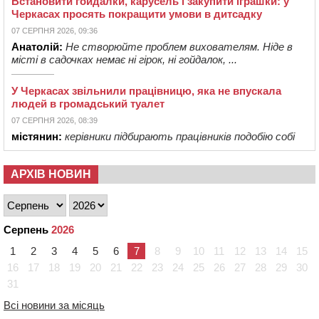
Встановити гойдалки, карусель і закупити іграшки: у
Черкасах просять покращити умови в дитсадку
07 СЕРПНЯ 2026, 09:36
Анатолій:
Не створюйте проблем вихователям. Ніде в
місті в садочках немає ні гірок, ні гойдалок, ...
У Черкасах звільнили працівницю, яка не впускала
людей в громадський туалет
07 СЕРПНЯ 2026, 08:39
містянин:
керівники підбирають працівників подобію собі
АРХІВ НОВИН
Серпень
2026
1
2
3
4
5
6
7
8
9
10
11
12
13
14
15
16
17
18
19
20
21
22
23
24
25
26
27
28
29
30
31
Всі новини за місяць