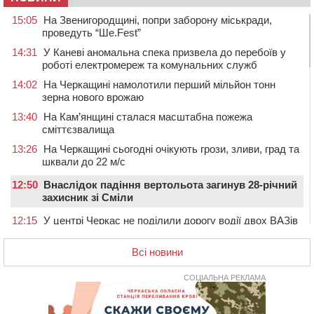
15:05
На Звенигородщині, попри заборону міськради,
проведуть “Ше.Fest”
14:31
У Каневі аномальна спека призвела до перебоїв у
роботі електромереж та комунальних служб
14:02
На Черкащині намолотили перший мільйон тонн
зерна нового врожаю
13:40
На Кам’янщині сталася масштабна пожежа
сміттєзвалища
13:26
На Черкащині сьогодні очікують грози, зливи, град та
шквали до 22 м/с
12:50
Внаслідок падіння вертольота загинув 28-річний
захисник зі Сміли
12:15
У центрі Черкас не поділили дорогу водії двох ВАЗів
11:29
У Черкасах до середини серпня обмежать рух
Всі новини
транспорту на трьох вулицях
10:54
На Черкащині кількість укриттів збільшилась
СОЦІАЛЬНА РЕКЛАМА
уп’ятеро з початку повномасштабної війни
10:15
У Черкасах водій Audi Q5 спричинив аварію, не