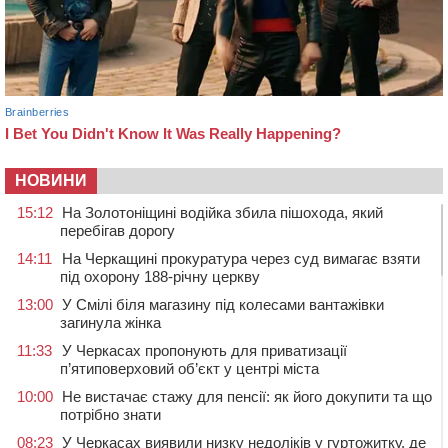
НОВИНИ
15:12
На Золотоніщині водійка збила пішохода, який
перебігав дорогу
14:11
На Черкащині прокуратура через суд вимагає взяти
під охорону 188-річну церкву
13:00
У Смілі біля магазину під колесами вантажівки
загинула жінка
11:33
У Черкасах пропонують для приватизації
п’ятиповерховий об’єкт у центрі міста
10:00
Не вистачає стажу для пенсії: як його докупити та що
потрібно знати
08:23
У Черкасах виявили низку недоліків у гуртожитку, де