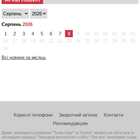
Серпень
2026
1
2
3
4
5
6
7
8
9
10
11
12
13
14
15
16
17
18
19
20
21
22
23
24
25
26
27
28
29
30
31
Всі новини за місяць
Корисні телефони
Зворотний зв’язок
Контакти
Рекламодавцям
Думки, викладені у рубриках "Точка зору" та "Блоги", можуть не збігатися із
поглядами редакції. Передрук матеріалів з сайту "Про все" можливий тільки