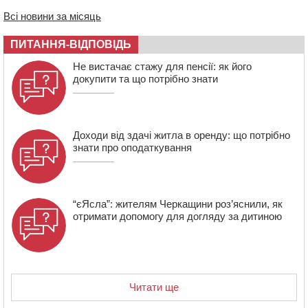
11:29
У Черкасах до середини серпня обмежать рух
Всі новини за місяць
транспорту на трьох вулицях
ПИТАННЯ-ВІДПОВІДЬ
10:54
На Черкащині кількість укриттів збільшилась
уп’ятеро з початку повномасштабної війни
Не вистачає стажу для пенсії: як його
докупити та що потрібно знати
Доходи від здачі житла в оренду: що потрібно
знати про оподаткування
“єЯсла”: жителям Черкащини роз’яснили, як
отримати допомогу для догляду за дитиною
Читати ще