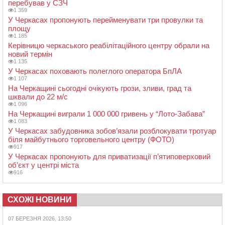
перебував у СЗЧ
1 359
У Черкасах пропонують перейменувати три провулки та
площу
1 185
Керівницю черкаського реабілітаційного центру обрали на
новий термін
1 135
У Черкасах поховають полеглого оператора БпЛА
1 107
На Черкащині сьогодні очікують грози, зливи, град та
шквали до 22 м/с
1 096
На Черкащині виграли 1 000 000 гривень у “Лото-Забава”
1 083
У Черкасах забудовника зобов’язали розблокувати тротуар
біля майбутнього торговельного центру (ФОТО)
917
У Черкасах пропонують для приватизації п’ятиповерховий
об’єкт у центрі міста
916
СХОЖІ НОВИНИ
07 БЕРЕЗНЯ 2026, 13:50