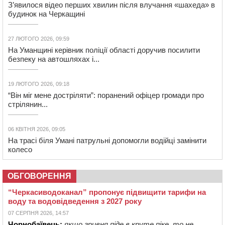
З’явилося відео перших хвилин після влучання «шахеда» в
будинок на Черкащині
27 ЛЮТОГО 2026, 09:59
На Уманщині керівник поліції області доручив посилити
безпеку на автошляхах і...
19 ЛЮТОГО 2026, 09:18
“Він міг мене достріляти”: поранений офіцер громади про
стрілянин...
06 КВІТНЯ 2026, 09:05
На трасі біля Умані патрульні допомогли водійці замінити
колесо
ОБГОВОРЕННЯ
“Черкасиводоканал” пропонує підвищити тарифи на
воду та водовідведення з 2027 року
07 СЕРПНЯ 2026, 14:57
Чорнобаївець:
якщо гривня піде в круте піке, то не