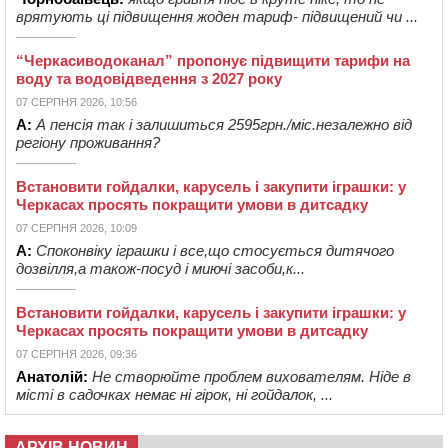
врятують ці підвищення жоден тариф- підвищений чи ...
“Черкасиводоканал” пропонує підвищити тарифи на
воду та водовідведення з 2027 року
07 СЕРПНЯ 2026, 10:56
А:
А пенсія так і залишиться 2595грн./міс.незалежно від
регіону проживання?
Встановити гойдалки, карусель і закупити іграшки: у
Черкасах просять покращити умови в дитсадку
07 СЕРПНЯ 2026, 10:09
А:
Споконвіку іграшки і все,що стосується дитячого
дозвілля,а також-посуд і миючі засоби,к...
Встановити гойдалки, карусель і закупити іграшки: у
Черкасах просять покращити умови в дитсадку
07 СЕРПНЯ 2026, 09:36
Анатолій:
Не створюйте проблем вихователям. Ніде в
місті в садочках немає ні гірок, ні гойдалок, ...
АРХІВ НОВИН