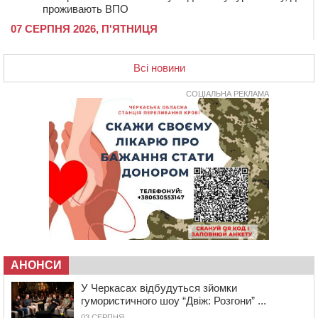
проживають ВПО
07 СЕРПНЯ 2026, П'ЯТНИЦЯ
20:55
На Черкащині врятували рідкісного чорного грифа
(ФОТО)
Всі новини
20:13
Черкаси виділять близько 20 млн грн на роботу
ліцею “Перспектива” до кінця року
СОЦІАЛЬНА РЕКЛАМА
19:34
На Уманщині суд припинив право оренди земельних
ділянок, незаконно переданих іноземцем
19:00
Вихователька з Черкас і дві педагогині з області
стали фіналістками Global Teacher Prize Ukraine 2026
18:23
Зарядка, йога, сапи та нові знайомства: у Черкасах
закрили сезон літнього табору для людей поважного
віку
17:48
“Це страшна несправедливість”: мати хворого на
СМА 13-річного хлопця із Драбівщини просить
ОВА виділити кошти на дороговартісні ліки
АНОНСИ
17:15
На Уманщині судитимуть колишню очільницю відділу
У Черкасах відбудуться зйомки
освіти через закупівлю електрики за завищеною
гумористичного шоу “Двіж: Розгони” ...
ціною
03 СЕРПНЯ