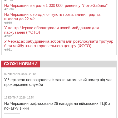
1 106
На Черкащині виграли 1 000 000 гривень у “Лото-Забава”
1 082
На Черкащині сьогодні очікують грози, зливи, град та
шквали до 22 м/с
969
У центрі Черкас облаштували новий майданчик для
паркування (ФОТО)
912
У Черкасах забудовника зобов’язали розблокувати тротуар
біля майбутнього торговельного центру (ФОТО)
911
СХОЖІ НОВИНИ
09 ЧЕРВНЯ 2026, 14:40
У Черкасах попрощалися із захисником, який помер під час
проходження служби
17 КВІТНЯ 2026, 13:54
На Черкащині зафіксовано 26 нападів на військових ТЦК з
початку війни