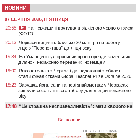
НОВИНИ
07 СЕРПНЯ 2026, П'ЯТНИЦЯ
20:55
На Черкащині врятували рідкісного чорного грифа
(ФОТО)
20:13
Черкаси виділять близько 20 млн грн на роботу
ліцею “Перспектива” до кінця року
19:34
На Уманщині суд припинив право оренди земельних
ділянок, незаконно переданих іноземцем
19:00
Вихователька з Черкас і дві педагогині з області
стали фіналістками Global Teacher Prize Ukraine 2026
18:23
Зарядка, йога, сапи та нові знайомства: у Черкасах
закрили сезон літнього табору для людей поважного
віку
17:48
“Це страшна несправедливість”: мати хворого на
СМА 13-річного хлопця із Драбівщини просить
ОВА виділити кошти на дороговартісні ліки
Всі новини
17:15
На Уманщині судитимуть колишню очільницю відділу
СОЦІАЛЬНА РЕКЛАМА
освіти через закупівлю електрики за завищеною