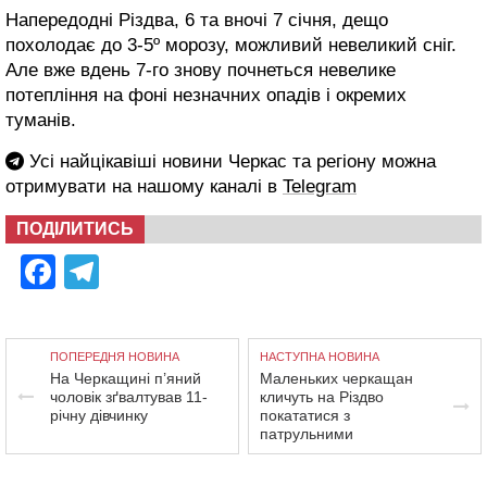
Напередодні Різдва, 6 та вночі 7 січня, дещо
похолодає до 3-5º морозу, можливий невеликий сніг.
Але вже вдень 7-го знову почнеться невелике
потепління на фоні незначних опадів і окремих
туманів.
Усі найцікавіші новини Черкас та регіону можна
отримувати на нашому каналі в
Telegram
ПОДІЛИТИСЬ
Facebook
Telegram
ПОПЕРЕДНЯ НОВИНА
НАСТУПНА НОВИНА
На Черкащині п’яний
Маленьких черкащан
чоловік зґвалтував 11-
кличуть на Різдво
річну дівчинку
покататися з
патрульними