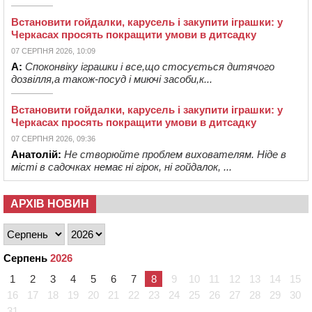
Встановити гойдалки, карусель і закупити іграшки: у
Черкасах просять покращити умови в дитсадку
07 СЕРПНЯ 2026, 10:09
А:
Споконвіку іграшки і все,що стосується дитячого
дозвілля,а також-посуд і миючі засоби,к...
Встановити гойдалки, карусель і закупити іграшки: у
Черкасах просять покращити умови в дитсадку
07 СЕРПНЯ 2026, 09:36
Анатолій:
Не створюйте проблем вихователям. Ніде в
місті в садочках немає ні гірок, ні гойдалок, ...
АРХІВ НОВИН
Серпень
2026
1
2
3
4
5
6
7
8
9
10
11
12
13
14
15
16
17
18
19
20
21
22
23
24
25
26
27
28
29
30
31