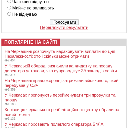
Частково відчутно
Майже не впливають
Не відчуваю
Переглянути результати
ПОПУЛЯРНЕ НА САЙТІ
На Черкащині розпочнуть нараховувати виплати до Дня
Незалежності: хто і скільки може отримати
2 454
У Черкаській облраді визначили кандидатку на посаду
директора установи, яка супроводжує 39 закладів освіти
2 314
На Черкащині правоохоронці затримали військового, який
перебував у СЗЧ
1 359
У Черкасах пропонують перейменувати три провулки та
площу
1 183
Керівницю черкаського реабілітаційного центру обрали на
новий термін
1 131
У Черкасах поховають полеглого оператора БпЛА