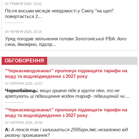
02 ТРАВНЯ 2026, 19:02
Після восьми місяців невідомості у Смілу “на щиті”
повертається 2...
04 ЧЕРВНЯ 2026, 20:16
Уряд погодив звільнення голови Золотоніської РВА: його
сина, ймовірно, підозр...
ОБГОВОРЕННЯ
“Черкасиводоканал” пропонує підвищити тарифи на
воду та водовідведення з 2027 року
07 СЕРПНЯ 2026, 14:57
Чорнобаївець:
якщо гривня піде в круте піке, то не
врятують ці підвищення жоден тариф- підвищений чи ...
“Черкасиводоканал” пропонує підвищити тарифи на
воду та водовідведення з 2027 року
07 СЕРПНЯ 2026, 10:56
А:
А пенсія так і залишиться 2595грн./міс.незалежно від
регіону проживання?