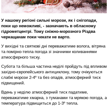
У нашому регіоні сильні морози, як і снігопади,
поки що неможливі, - зазначають в обласному
гідрометцентрі. Тому сніжно-морозного Різдва
черкащанам поки чекати не варто.
У вихідні та святкові дні переважатиме волога, вітряна
та помірно-тепла погода зі значними коливаннями
атмосферного тиску.
Субота та більша частина неділі пройдуть під впливом
західно-європейського антициклону, тому очікуються
слабкі морози 2-4º та без опадів, атмосферний тиск
підвищений.
Вдень у неділю атмосферний тиск падатиме,
переважатиме хмарна, з туманами та мрякою погода, а
температура підвищиться до 1-3º тепла.