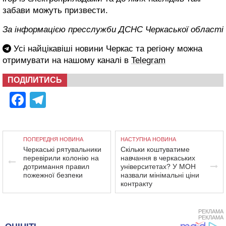
забави можуть призвести.
За інформацією пресслужби ДСНС Черкаської області
Усі найцікавіші новини Черкас та регіону можна
отримувати на нашому каналі в
Telegram
ПОДІЛИТИСЬ
Facebook
Telegram
ПОПЕРЕДНЯ НОВИНА
НАСТУПНА НОВИНА
Черкаські рятувальники
Скільки коштуватиме
перевірили колонію на
навчання в черкаських
дотримання правил
університетах? У МОН
пожежної безпеки
назвали мінімальні ціни
контракту
РЕКЛАМА
РЕКЛАМА