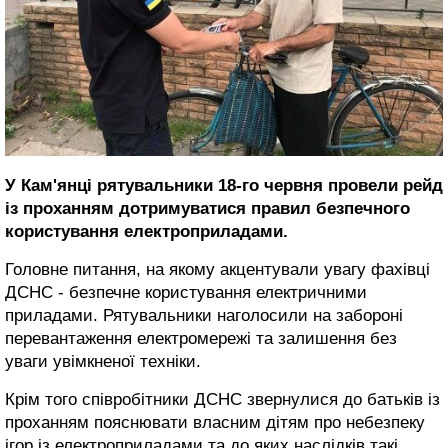
У Кам'янці рятувальники 18-го червня провели рейд
із проханням дотримуватися правил безпечного
користування електроприладами.
Головне питання, на якому акцентували увагу фахівці
ДСНС - безпечне користування електричними
приладами. Рятувальники наголосили на забороні
перевантаження електромережі та залишення без
уваги увімкненої техніки.
Крім того співробітники ДСНС звернулися до батьків із
проханням пояснювати власним дітям про небезпеку
ігор із електроприладами та до яких наслідків такі