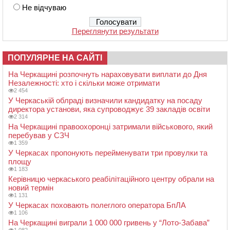
Не відчуваю
Переглянути результати
ПОПУЛЯРНЕ НА САЙТІ
На Черкащині розпочнуть нараховувати виплати до Дня
Незалежності: хто і скільки може отримати
2 454
У Черкаській облраді визначили кандидатку на посаду
директора установи, яка супроводжує 39 закладів освіти
2 314
На Черкащині правоохоронці затримали військового, який
перебував у СЗЧ
1 359
У Черкасах пропонують перейменувати три провулки та
площу
1 183
Керівницю черкаського реабілітаційного центру обрали на
новий термін
1 131
У Черкасах поховають полеглого оператора БпЛА
1 106
На Черкащині виграли 1 000 000 гривень у “Лото-Забава”
1 082