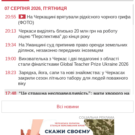
07 СЕРПНЯ 2026, П'ЯТНИЦЯ
20:55
На Черкащині врятували рідкісного чорного грифа
(ФОТО)
20:13
Черкаси виділять близько 20 млн грн на роботу
ліцею “Перспектива” до кінця року
19:34
На Уманщині суд припинив право оренди земельних
ділянок, незаконно переданих іноземцем
19:00
Вихователька з Черкас і дві педагогині з області
стали фіналістками Global Teacher Prize Ukraine 2026
18:23
Зарядка, йога, сапи та нові знайомства: у Черкасах
закрили сезон літнього табору для людей поважного
віку
17:48
“Це страшна несправедливість”: мати хворого на
СМА 13-річного хлопця із Драбівщини просить
ОВА виділити кошти на дороговартісні ліки
Всі новини
17:15
На Уманщині судитимуть колишню очільницю відділу
СОЦІАЛЬНА РЕКЛАМА
освіти через закупівлю електрики за завищеною
ціною
16:40
У Черкасах провели в останню путь двох