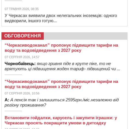
07 ТРАВНЯ 2026, 08:35
У Черкасах виявили двох нелегальних іноземців: одного
видворили, іншого готую...
ОБГОВОРЕННЯ
“Черкасиводоканал” пропонує підвищити тарифи на
воду та водовідведення з 2027 року
07 СЕРПНЯ 2026, 14:57
Чорнобаївець:
якщо гривня піде в круте піке, то не
врятують ці підвищення жоден тариф- підвищений чи ...
“Черкасиводоканал” пропонує підвищити тарифи на
воду та водовідведення з 2027 року
07 СЕРПНЯ 2026, 10:56
А:
А пенсія так і залишиться 2595грн./міс.незалежно від
регіону проживання?
Встановити гойдалки, карусель і закупити іграшки: у
Черкасах просять покращити умови в дитсадку