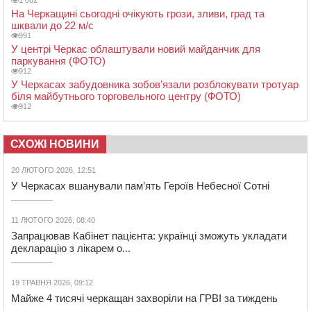
На Черкащині сьогодні очікують грози, зливи, град та
шквали до 22 м/с
991
У центрі Черкас облаштували новий майданчик для
паркування (ФОТО)
912
У Черкасах забудовника зобов’язали розблокувати тротуар
біля майбутнього торговельного центру (ФОТО)
912
СХОЖІ НОВИНИ
20 ЛЮТОГО 2026, 12:51
У Черкасах вшанували пам’ять Героїв Небесної Сотні
11 ЛЮТОГО 2026, 08:40
Запрацював Кабінет пацієнта: українці зможуть укладати
декларацію з лікарем о...
19 ТРАВНЯ 2026, 09:12
Майже 4 тисячі черкащан захворіли на ГРВІ за тиждень