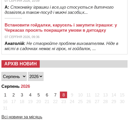
07 СЕРПНЯ 2026, 10:09
А:
Споконвіку іграшки і все,що стосується дитячого
дозвілля,а також-посуд і миючі засоби,к...
Встановити гойдалки, карусель і закупити іграшки: у
Черкасах просять покращити умови в дитсадку
07 СЕРПНЯ 2026, 09:36
Анатолій:
Не створюйте проблем вихователям. Ніде в
місті в садочках немає ні гірок, ні гойдалок, ...
АРХІВ НОВИН
Серпень
2026
1
2
3
4
5
6
7
8
9
10
11
12
13
14
15
16
17
18
19
20
21
22
23
24
25
26
27
28
29
30
31
Всі новини за місяць