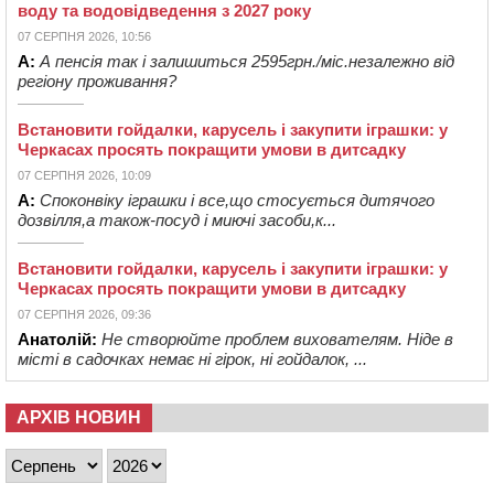
воду та водовідведення з 2027 року
07 СЕРПНЯ 2026, 10:56
А:
А пенсія так і залишиться 2595грн./міс.незалежно від
регіону проживання?
Встановити гойдалки, карусель і закупити іграшки: у
Черкасах просять покращити умови в дитсадку
07 СЕРПНЯ 2026, 10:09
А:
Споконвіку іграшки і все,що стосується дитячого
дозвілля,а також-посуд і миючі засоби,к...
Встановити гойдалки, карусель і закупити іграшки: у
Черкасах просять покращити умови в дитсадку
07 СЕРПНЯ 2026, 09:36
Анатолій:
Не створюйте проблем вихователям. Ніде в
місті в садочках немає ні гірок, ні гойдалок, ...
АРХІВ НОВИН