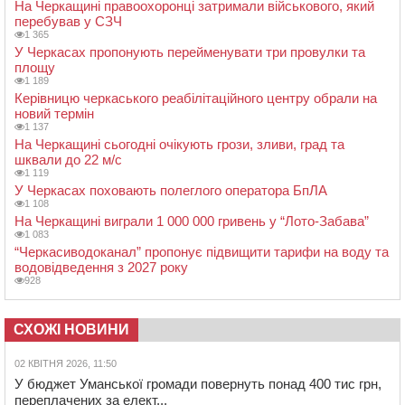
На Черкащині правоохоронці затримали військового, який
перебував у СЗЧ
1 365
У Черкасах пропонують перейменувати три провулки та
площу
1 189
Керівницю черкаського реабілітаційного центру обрали на
новий термін
1 137
На Черкащині сьогодні очікують грози, зливи, град та
шквали до 22 м/с
1 119
У Черкасах поховають полеглого оператора БпЛА
1 108
На Черкащині виграли 1 000 000 гривень у “Лото-Забава”
1 083
“Черкасиводоканал” пропонує підвищити тарифи на воду та
водовідведення з 2027 року
928
СХОЖІ НОВИНИ
02 КВІТНЯ 2026, 11:50
У бюджет Уманської громади повернуть понад 400 тис грн,
переплачених за елект...