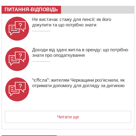
16:40
У Черкасах провели в останню путь двох
загиблих воїнів
ПИТАННЯ-ВІДПОВІДЬ
16:07
До 1 вересня у Черкасах оновлюють дорожню
Не вистачає стажу для пенсії: як його
розмітку біля навчальних закладів (ФОТОФАКТ)
докупити та що потрібно знати
15:39
На честь загиблого захисника і чемпіона світу в
Черкасах відкрили спортивно-реабілітаційний центр
Доходи від здачі житла в оренду: що потрібно
знати про оподаткування
“єЯсла”: жителям Черкащини роз’яснили, як
отримати допомогу для догляду за дитиною
Читати ще