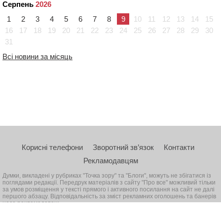
Серпень
2026
1
2
3
4
5
6
7
8
9
10
11
12
13
14
15
16
17
18
19
20
21
22
23
24
25
26
27
28
29
30
31
Всі новини за місяць
Корисні телефони
Зворотний зв’язок
Контакти
Рекламодавцям
Думки, викладені у рубриках "Точка зору" та "Блоги", можуть не збігатися із
поглядами редакції. Передрук матеріалів з сайту "Про все" можливий тільки
за умов розміщення у тексті прямого і активного посилання на сайт не далі
першого абзацу. Відповідальність за зміст рекламних оголошень та банерів
несе рекламодавець
© 2026, Всі права захищені