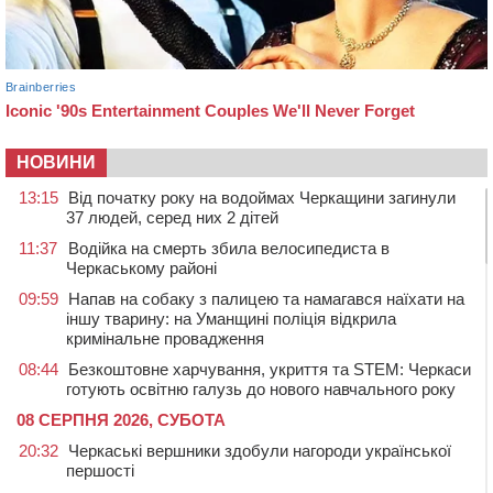
НОВИНИ
13:15
Від початку року на водоймах Черкащини загинули
37 людей, серед них 2 дітей
11:37
Водійка на смерть збила велосипедиста в
Черкаському районі
09:59
Напав на собаку з палицею та намагався наїхати на
іншу тварину: на Уманщині поліція відкрила
кримінальне провадження
08:44
Безкоштовне харчування, укриття та STEM: Черкаси
готують освітню галузь до нового навчального року
08 СЕРПНЯ 2026, СУБОТА
20:32
Черкаські вершники здобули нагороди української
першості