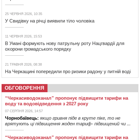
25 ЧЕРВНЯ 2026, 10:35
У Свидівку на річці виявили тіло чоловіка
11 ЧЕРВНЯ 2026, 15:53
В Умані формують нову патрульну роту Нацгвардії для
охорони громадського порядку
21 ТРАВНЯ 2026, 08:38
На Черкащині попередили про ризики радону у питній воді
ОБГОВОРЕННЯ
“Черкасиводоканал” пропонує підвищити тарифи на
воду та водовідведення з 2027 року
07 СЕРПНЯ 2026, 14:57
Чорнобаївець:
якщо гривня піде в круте піке, то не
врятують ці підвищення жоден тариф- підвищений чи ...
“Черкасиводоканал” пропонує підвищити тарифи на