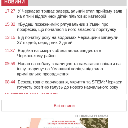
НОВИНИ
17:27
У Черкасах триває завершальний етап прийому заяв
на літній відпочинок дітей пільгових категорій
15:32
«Будеш пожежним!»: рятувальник з Умані про
професію, що почалася з його власного порятунку
13:15
Від початку року на водоймах Черкащини загинули
37 людей, серед них 2 дітей
11:37
Водійка на смерть збила велосипедиста в
Черкаському районі
09:59
Напав на собаку з палицею та намагався наїхати на
іншу тварину: на Уманщині поліція відкрила
кримінальне провадження
08:44
Безкоштовне харчування, укриття та STEM: Черкаси
готують освітню галузь до нового навчального року
08 СЕРПНЯ 2026, СУБОТА
20:32
Черкаські вершники здобули нагороди української
Всі новини
першості
19:33
На Уманщині експосадовицю відділу освіти
СОЦІАЛЬНА РЕКЛАМА
судитимуть через завдані бюджету збитки