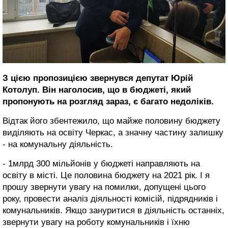
З цією пропозицією звернувся депутат Юрій
Котолуп. Він наголосив, що в бюджеті, який
пропонують на розгляд зараз, є багато недоліків.
Відтак його збентежило, що майже половину бюджету
виділяють на освіту Черкас, а значну частину залишку
- на комунальну діяльність.
- 1млрд 300 мільйонів у бюджеті направляють на
освіту в місті. Це половина бюджету на 2021 рік. І я
прошу звернути увагу на помилки, допущені цього
року, провести аналіз діяльності комісій, підрядників і
комунальників. Якщо зануритися в діяльність останніх,
звернути увагу на роботу комунальників і їхню