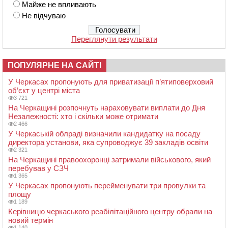
Майже не впливають
Не відчуваю
Переглянути результати
ПОПУЛЯРНЕ НА САЙТІ
У Черкасах пропонують для приватизації п’ятиповерховий
об’єкт у центрі міста
3 721
На Черкащині розпочнуть нараховувати виплати до Дня
Незалежності: хто і скільки може отримати
2 466
У Черкаській облраді визначили кандидатку на посаду
директора установи, яка супроводжує 39 закладів освіти
2 321
На Черкащині правоохоронці затримали військового, який
перебував у СЗЧ
1 365
У Черкасах пропонують перейменувати три провулки та
площу
1 189
Керівницю черкаського реабілітаційного центру обрали на
новий термін
1 140