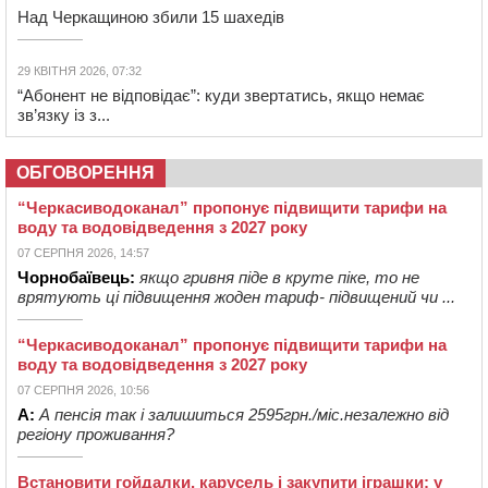
Над Черкащиною збили 15 шахедів
29 КВІТНЯ 2026, 07:32
“Абонент не відповідає”: куди звертатись, якщо немає
зв’язку із з...
ОБГОВОРЕННЯ
“Черкасиводоканал” пропонує підвищити тарифи на
воду та водовідведення з 2027 року
07 СЕРПНЯ 2026, 14:57
Чорнобаївець:
якщо гривня піде в круте піке, то не
врятують ці підвищення жоден тариф- підвищений чи ...
“Черкасиводоканал” пропонує підвищити тарифи на
воду та водовідведення з 2027 року
07 СЕРПНЯ 2026, 10:56
А:
А пенсія так і залишиться 2595грн./міс.незалежно від
регіону проживання?
Встановити гойдалки, карусель і закупити іграшки: у