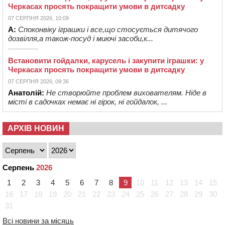
Черкасах просять покращити умови в дитсадку
07 СЕРПНЯ 2026, 10:09
А:
Споконвіку іграшки і все,що стосується дитячого
дозвілля,а також-посуд і миючі засоби,к...
Встановити гойдалки, карусель і закупити іграшки: у
Черкасах просять покращити умови в дитсадку
07 СЕРПНЯ 2026, 09:36
Анатолій:
Не створюйте проблем вихователям. Ніде в
місті в садочках немає ні гірок, ні гойдалок, ...
АРХІВ НОВИН
Серпень
2026
1
2
3
4
5
6
7
8
9
10
11
12
13
14
15
16
17
18
19
20
21
22
23
24
25
26
27
28
29
30
31
Всі новини за місяць