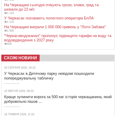
На Черкащині сьогодні очікують грози, зливи, град та
шквали до 22 м/с
1 120
У Черкасах поховають полеглого оператора БпЛА
1 110
На Черкащині виграли 1 000 000 гривень у “Лото-Забава”
1 085
“Черкасиводоканал” пропонує підвищити тарифи на воду та
водовідведення з 2027 року
936
СХОЖІ НОВИНИ
03 СЕРПНЯ 2026, 18:15
У Черкасах в Дитячому парку невідомі пошкодили
попереджувальну табличку
15 КВІТНЯ 2026, 08:33
Краще зупинити ворога за 500 км: історія черкащанина, який
добровільно пішов ...
16 ТРАВНЯ 2026, 11:02