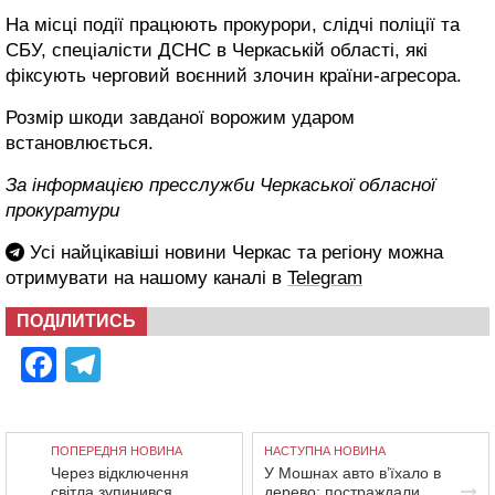
На місці події працюють прокурори, слідчі поліції та
СБУ, спеціалісти ДСНС в Черкаській області, які
фіксують черговий воєнний злочин країни-агресора.
Розмір шкоди завданої ворожим ударом
встановлюється.
За інформацією пресслужби Черкаської обласної
прокуратури
Усі найцікавіші новини Черкас та регіону можна
отримувати на нашому каналі в
Telegram
ПОДІЛИТИСЬ
Facebook
Telegram
ПОПЕРЕДНЯ НОВИНА
НАСТУПНА НОВИНА
Через відключення
У Мошнах авто в’їхало в
світла зупинився
дерево: постраждали