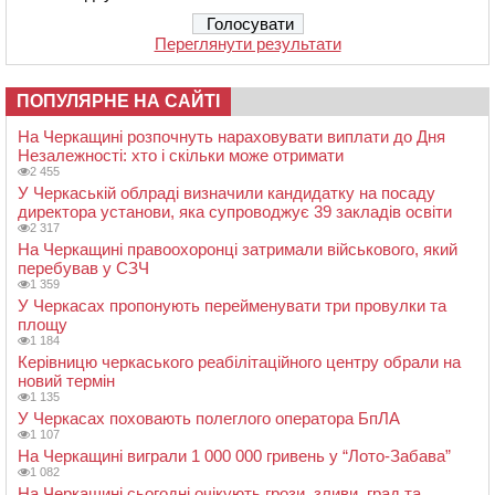
Переглянути результати
ПОПУЛЯРНЕ НА САЙТІ
На Черкащині розпочнуть нараховувати виплати до Дня
Незалежності: хто і скільки може отримати
2 455
У Черкаській облраді визначили кандидатку на посаду
директора установи, яка супроводжує 39 закладів освіти
2 317
На Черкащині правоохоронці затримали військового, який
перебував у СЗЧ
1 359
У Черкасах пропонують перейменувати три провулки та
площу
1 184
Керівницю черкаського реабілітаційного центру обрали на
новий термін
1 135
У Черкасах поховають полеглого оператора БпЛА
1 107
На Черкащині виграли 1 000 000 гривень у “Лото-Забава”
1 082
На Черкащині сьогодні очікують грози, зливи, град та