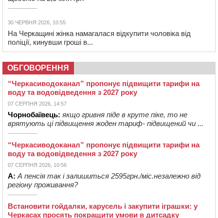
30 ЧЕРВНЯ 2026, 10:55
На Черкащині жінка намагалася відкупити чоловіка від
поліції, кинувши гроші в...
ОБГОВОРЕННЯ
“Черкасиводоканал” пропонує підвищити тарифи на
воду та водовідведення з 2027 року
07 СЕРПНЯ 2026, 14:57
Чорнобаївець:
якщо гривня піде в круте піке, то не
врятують ці підвищення жоден тариф- підвищений чи ...
“Черкасиводоканал” пропонує підвищити тарифи на
воду та водовідведення з 2027 року
07 СЕРПНЯ 2026, 10:56
А:
А пенсія так і залишиться 2595грн./міс.незалежно від
регіону проживання?
Встановити гойдалки, карусель і закупити іграшки: у
Черкасах просять покращити умови в дитсадку