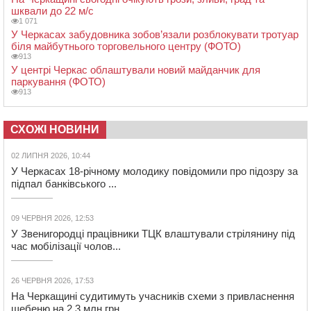
шквали до 22 м/с
1 071
У Черкасах забудовника зобов’язали розблокувати тротуар
біля майбутнього торговельного центру (ФОТО)
913
У центрі Черкас облаштували новий майданчик для
паркування (ФОТО)
913
СХОЖІ НОВИНИ
02 ЛИПНЯ 2026, 10:44
У Черкасах 18-річному молодику повідомили про підозру за
підпал банківського ...
09 ЧЕРВНЯ 2026, 12:53
У Звенигородці працівники ТЦК влаштували стрілянину під
час мобілізації чолов...
26 ЧЕРВНЯ 2026, 17:53
На Черкащині судитимуть учасників схеми з привласнення
щебеню на 2,3 млн грн