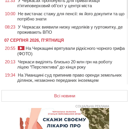
11:33
У Черкасах пропонують для приватизації
п’ятиповерховий об’єкт у центрі міста
10:00
Не вистачає стажу для пенсії: як його докупити та що
потрібно знати
08:23
У Черкасах виявили низку недоліків у гуртожитку, де
проживають ВПО
07 СЕРПНЯ 2026, П'ЯТНИЦЯ
20:55
На Черкащині врятували рідкісного чорного грифа
(ФОТО)
20:13
Черкаси виділять близько 20 млн грн на роботу
ліцею “Перспектива” до кінця року
19:34
На Уманщині суд припинив право оренди земельних
ділянок, незаконно переданих іноземцем
19:00
Вихователька з Черкас і дві педагогині з області
стали фіналістками Global Teacher Prize Ukraine 2026
Всі новини
18:23
Зарядка, йога, сапи та нові знайомства: у Черкасах
закрили сезон літнього табору для людей поважного
СОЦІАЛЬНА РЕКЛАМА
віку
17:48
“Це страшна несправедливість”: мати хворого на
СМА 13-річного хлопця із Драбівщини просить