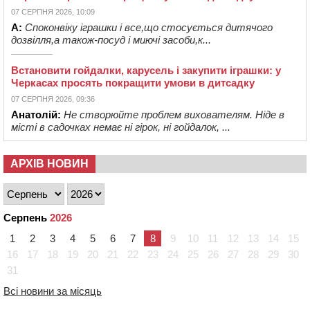
07 СЕРПНЯ 2026, 10:09
А:
Споконвіку іграшки і все,що стосується дитячого
дозвілля,а також-посуд і миючі засоби,к...
Встановити гойдалки, карусель і закупити іграшки: у
Черкасах просять покращити умови в дитсадку
07 СЕРПНЯ 2026, 09:36
Анатолій:
Не створюйте проблем вихователям. Ніде в
місті в садочках немає ні гірок, ні гойдалок, ...
АРХІВ НОВИН
Серпень
2026
1
2
3
4
5
6
7
8
9
10
11
12
13
14
15
16
17
18
19
20
21
22
23
24
25
26
27
28
29
30
31
Всі новини за місяць