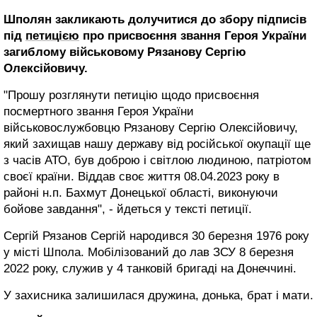
Шполян закликають долучитися до збору підписів
під
петицією
про присвоєння звання Героя України
загиблому військовому Рязанову Сергію
Олексійовичу.
"Прошу розглянути петицію щодо присвоєння
посмертного звання Героя України
військовослужбовцю Рязанову Сергію Олексійовичу,
який захищав нашу державу від російської окупації ще
з часів АТО, був доброю і світлою людиною, патріотом
своєї країни. Віддав своє життя 08.04.2023 року в
районі н.п. Бахмут Донецької області, виконуючи
бойове завдання", - йдеться у тексті петиції.
Сергій Рязанов Сергій народився 30 березня 1976 року
у місті Шпола. Мобілізований до лав ЗСУ 8 березня
2022 року, служив у 4 танковій бригаді на Донеччині.
У захисника залишилася дружина, донька, брат і мати.