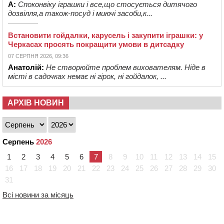
А:
Споконвіку іграшки і все,що стосується дитячого
дозвілля,а також-посуд і миючі засоби,к...
Встановити гойдалки, карусель і закупити іграшки: у
Черкасах просять покращити умови в дитсадку
07 СЕРПНЯ 2026, 09:36
Анатолій:
Не створюйте проблем вихователям. Ніде в
місті в садочках немає ні гірок, ні гойдалок, ...
АРХІВ НОВИН
Серпень
2026
1
2
3
4
5
6
7
8
9
10
11
12
13
14
15
16
17
18
19
20
21
22
23
24
25
26
27
28
29
30
31
Всі новини за місяць