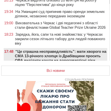
20:13
Черкаси виділять близько 20 млн грн на роботу
ліцею “Перспектива” до кінця року
19:34
На Уманщині суд припинив право оренди земельних
ділянок, незаконно переданих іноземцем
19:00
Вихователька з Черкас і дві педагогині з області
стали фіналістками Global Teacher Prize Ukraine 2026
18:23
Зарядка, йога, сапи та нові знайомства: у Черкасах
закрили сезон літнього табору для людей поважного
віку
17:48
“Це страшна несправедливість”: мати хворого на
СМА 13-річного хлопця із Драбівщини просить
ОВА виділити кошти на дороговартісні ліки
17:15
На Уманщині судитимуть колишню очільницю відділу
Всі новини
освіти через закупівлю електрики за завищеною
ціною
СОЦІАЛЬНА РЕКЛАМА
16:40
У Черкасах провели в останню путь двох
загиблих воїнів
16:07
До 1 вересня у Черкасах оновлюють дорожню
розмітку біля навчальних закладів (ФОТОФАКТ)
15:39
На честь загиблого захисника і чемпіона світу в