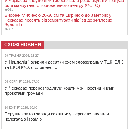
У Черкасах забудовника зобов’язали розблокувати тротуар
біля майбутнього торговельного центру (ФОТО)
911
Вибоїни глибиною 20-30 см та шириною до 3 метрів: у
Черкасах просять відремонтувати під’їзд до житлових
будинків
887
СХОЖІ НОВИНИ
29 ТРАВНЯ 2026, 13:27
У Нацполіції викрили десятки схем зловживань у ТЦК, ВЛК
та ЕКОПФО: оголошено ...
04 СЕРПНЯ 2026, 07:30
У Черкасах перерозподілили кошти між інвестиційними
проєктами громади
10 КВІТНЯ 2026, 16:00
Порушив закон заради кохання: у Черкасах виявили
нелегала з Ізраїлю