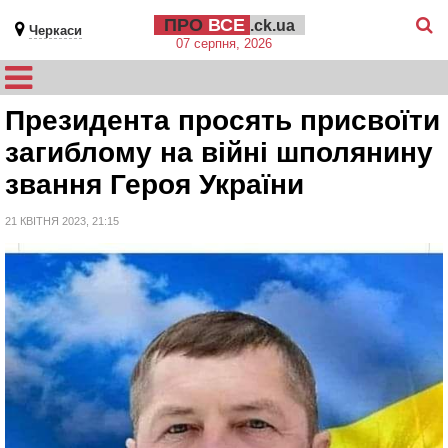
ПРО
ВСЕ
.ck.ua
Черкаси
07 серпня, 2026
Президента просять присвоїти
загиблому на війні шполянину
звання Героя України
21 КВІТНЯ 2023, 21:15