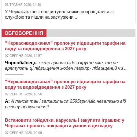
03 ТРАВНЯ 2026, 14:30
У Черкасах шестеро рятувальників попрощалися зі
службою та пішли на заслужени...
ОБГОВОРЕННЯ
“Черкасиводоканал” пропонує підвищити тарифи на
воду та водовідведення з 2027 року
07 СЕРПНЯ 2026, 14:57
Чорнобаївець:
якщо гривня піде в круте піке, то не
врятують ці підвищення жоден тариф- підвищений чи ...
“Черкасиводоканал” пропонує підвищити тарифи на
воду та водовідведення з 2027 року
07 СЕРПНЯ 2026, 10:56
А:
А пенсія так і залишиться 2595грн./міс.незалежно від
регіону проживання?
Встановити гойдалки, карусель і закупити іграшки: у
Черкасах просять покращити умови в дитсадку
07 СЕРПНЯ 2026, 10:09