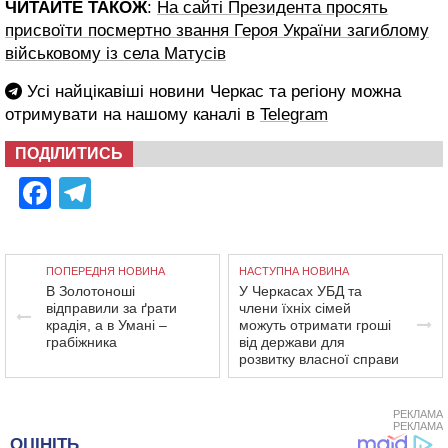
ЧИТАЙТЕ ТАКОЖ
:
На сайті Президента просять
присвоїти посмертно звання Героя України загиблому
військовому із села Матусів
Усі найцікавіші новини Черкас та регіону можна
отримувати на нашому каналі в
Telegram
ПОДІЛИТИСЬ
Facebook
Telegram
ПОПЕРЕДНЯ НОВИНА
НАСТУПНА НОВИНА
В Золотоноші
У Черкасах УБД та
відправили за ґрати
члени їхніх сімей
крадія, а в Умані –
можуть отримати гроші
грабіжника
від держави для
розвитку власної справи
РЕКЛАМА
РЕКЛАМА