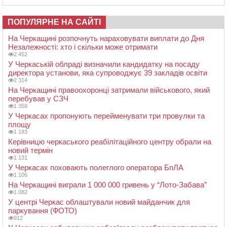
ПОПУЛЯРНЕ НА САЙТІ
На Черкащині розпочнуть нараховувати виплати до Дня
Незалежності: хто і скільки може отримати
2 452
У Черкаській облраді визначили кандидатку на посаду
директора установи, яка супроводжує 39 закладів освіти
2 314
На Черкащині правоохоронці затримали військового, який
перебував у СЗЧ
1 358
У Черкасах пропонують перейменувати три провулки та
площу
1 183
Керівницю черкаського реабілітаційного центру обрали на
новий термін
1 131
У Черкасах поховають полеглого оператора БпЛА
1 106
На Черкащині виграли 1 000 000 гривень у “Лото-Забава”
1 082
У центрі Черкас облаштували новий майданчик для
паркування (ФОТО)
912