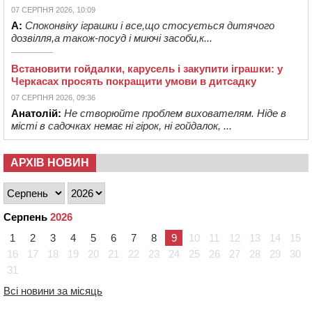
07 СЕРПНЯ 2026, 10:09
А:
Споконвіку іграшки і все,що стосується дитячого
дозвілля,а також-посуд і миючі засоби,к...
Встановити гойдалки, карусель і закупити іграшки: у
Черкасах просять покращити умови в дитсадку
07 СЕРПНЯ 2026, 09:36
Анатолій:
Не створюйте проблем вихователям. Ніде в
місті в садочках немає ні гірок, ні гойдалок, ...
АРХІВ НОВИН
Серпень
2026
1
2
3
4
5
6
7
8
9
10
11
12
13
14
15
16
17
18
19
20
21
22
23
24
25
26
27
28
29
30
31
Всі новини за місяць