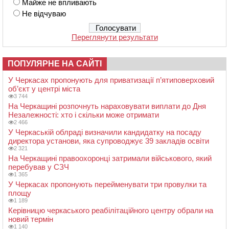
Майже не впливають
Не відчуваю
Переглянути результати
ПОПУЛЯРНЕ НА САЙТІ
У Черкасах пропонують для приватизації п’ятиповерховий
об’єкт у центрі міста
3 744
На Черкащині розпочнуть нараховувати виплати до Дня
Незалежності: хто і скільки може отримати
2 466
У Черкаській облраді визначили кандидатку на посаду
директора установи, яка супроводжує 39 закладів освіти
2 321
На Черкащині правоохоронці затримали військового, який
перебував у СЗЧ
1 365
У Черкасах пропонують перейменувати три провулки та
площу
1 189
Керівницю черкаського реабілітаційного центру обрали на
новий термін
1 140