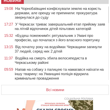
НОВИНИ
19:08
На Чорнобаївщині конфіскували землю на користь
держави, але оренду не припинили: прокуратура
звернулася до суду
17:27
У Черкасах триває завершальний етап прийому заяв
на літній відпочинок дітей пільгових категорій
15:32
«Будеш пожежним!»: рятувальник з Умані про
професію, що почалася з його власного порятунку
13:15
Від початку року на водоймах Черкащини загинули
37 людей, серед них 2 дітей
11:37
Водійка на смерть збила велосипедиста в
Черкаському районі
09:59
Напав на собаку з палицею та намагався наїхати на
іншу тварину: на Уманщині поліція відкрила
кримінальне провадження
08:44
Безкоштовне харчування, укриття та STEM: Черкаси
готують освітню галузь до нового навчального року
Всі новини
08 СЕРПНЯ 2026, СУБОТА
СОЦІАЛЬНА РЕКЛАМА
20:32
Черкаські вершники здобули нагороди української
першості