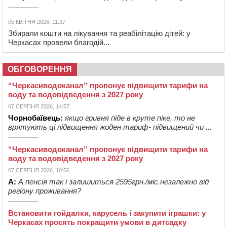
05 КВІТНЯ 2026, 11:37
Збирали кошти на лікування та реабілітацію дітей: у
Черкасах провели благодій...
ОБГОВОРЕННЯ
“Черкасиводоканал” пропонує підвищити тарифи на
воду та водовідведення з 2027 року
07 СЕРПНЯ 2026, 14:57
Чорнобаївець:
якщо гривня піде в круте піке, то не
врятують ці підвищення жоден тариф- підвищений чи ...
“Черкасиводоканал” пропонує підвищити тарифи на
воду та водовідведення з 2027 року
07 СЕРПНЯ 2026, 10:56
А:
А пенсія так і залишиться 2595грн./міс.незалежно від
регіону проживання?
Встановити гойдалки, карусель і закупити іграшки: у
Черкасах просять покращити умови в дитсадку