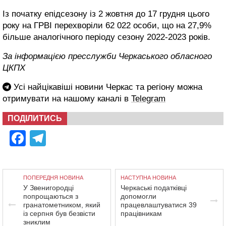
Із початку епідсезону із 2 жовтня до 17 грудня цього
року на ГРВІ перехворіли 62 022 особи, що на 27,9%
більше аналогічного періоду сезону 2022-2023 років.
За інформацією пресслужби Черкаського обласного
ЦКПХ
Усі найцікавіші новини Черкас та регіону можна
отримувати на нашому каналі в
Telegram
ПОДІЛИТИСЬ
Facebook
Telegram
ПОПЕРЕДНЯ НОВИНА
НАСТУПНА НОВИНА
У Звенигородці
Черкаські податківці
попрощаються з
допомогли
гранатометником, який
працевлаштуватися 39
із серпня був безвісти
працівникам
зниклим