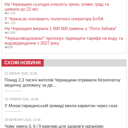
На Черкащині сьогодні очікують грози, зливи, град та
шквали до 22 м/с
1 120
У Черкасах поховають полеглого оператора БпЛА
1 110
На Черкащині виграли 1 000 000 гривень у “Лото-Забава”
1 085
“Черкасиводоканал” пропонує підвищити тарифи на воду та
водовідведення з 2027 року
938
СХОЖІ НОВИНИ
22 ЛИПНЯ 2026, 16:30
Понад 2,3 тисячі жителів Черкащини отримали безоплатну
медичну допомогу за дв...
31 ТРАВНЯ 2026, 16:40
У Монастирищенській громаді ввели карантин через сказ
26 БЕРЕЗНЯ 2026, 10:56
Чому омега-3, 6 і 9 важливі для здоров’я організму