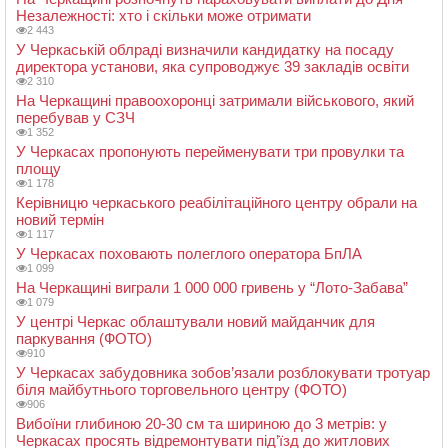
Незалежності: хто і скільки може отримати
2 443
У Черкаській облраді визначили кандидатку на посаду
директора установи, яка супроводжує 39 закладів освіти
2 310
На Черкащині правоохоронці затримали військового, який
перебував у СЗЧ
1 352
У Черкасах пропонують перейменувати три провулки та
площу
1 178
Керівницю черкаського реабілітаційного центру обрали на
новий термін
1 117
У Черкасах поховають полеглого оператора БпЛА
1 099
На Черкащині виграли 1 000 000 гривень у “Лото-Забава”
1 079
У центрі Черкас облаштували новий майданчик для
паркування (ФОТО)
910
У Черкасах забудовника зобов’язали розблокувати тротуар
біля майбутнього торговельного центру (ФОТО)
906
Вибоїни глибиною 20-30 см та шириною до 3 метрів: у
Черкасах просять відремонтувати під’їзд до житлових