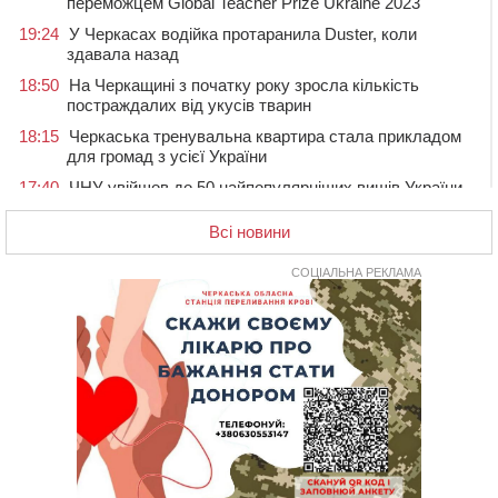
переможцем Global Teacher Prize Ukraine 2023
19:24
У Черкасах водійка протаранила Duster, коли
здавала назад
18:50
На Черкащині з початку року зросла кількість
постраждалих від укусів тварин
18:15
Черкаська тренувальна квартира стала прикладом
для громад з усієї України
17:40
ЧНУ увійшов до 50 найпопулярніших вишів України
серед вступників
Всі новини
17:07
На Хімселищі у Черкасах облаштували новий
контейнерний майданчик
СОЦІАЛЬНА РЕКЛАМА
16:32
Без розтину грудної клітки: у Черкасах 75-річній
пацієнтці замінили аортальний клапан
16:00
У Черкаському онкоцентрі встановили сонячну
електростанцію за понад пів мільйона гривень
15:30
У Київській області прощаються з полеглим на
фронті жителем Монастирищини
14:53
У Черкасах містяни через нову скляну зупинку і
вирізані дерева потерпають від спеки: Бондаренко
обіцяє масштабне озеленення