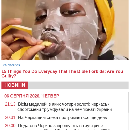
НОВИНИ
06 СЕРПНЯ 2026, ЧЕТВЕР
21:13
Вісім медалей, з яких чотири золоті: черкаські
спортсмени тріумфували на чемпіонаті України
20:31
На Черкащині спека протримається ще день
20:00
Педагогів Черкас запрошують на зустріч із