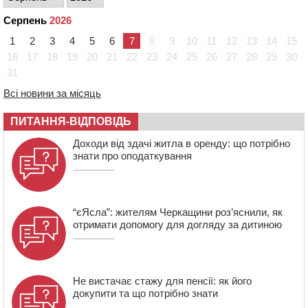
10:10
На Черкащині п’яний мотоцикліст зіткнувся з
Серпень
2026
мопедом: двоє людей у лікарні
1
2
3
4
5
6
7
8
9
10
11
12
13
14
15
09:42
Ветерани МСК “Дніпро” вибороли бронзу чемпіонату
16
17
18
19
20
21
22
23
24
25
26
27
28
29
30
України
31
08:57
На Уманщині підрядника зобов’язали сплатити понад
670 тис грн штрафу за незаконні зміни до договору
Всі новини за місяць
08:20
Обрано претендента на посаду директора
ПИТАННЯ-ВІДПОВІДЬ
Мокрокалигірського психоневрологічного інтернату
07:23
Уманські міграційники видворили з країни грузина,
Доходи від здачі житла в оренду: що потрібно
який відсидів термін у колонії
знати про оподаткування
“єЯсла”: жителям Черкащини роз’яснили, як
отримати допомогу для догляду за дитиною
Не вистачає стажу для пенсії: як його
докупити та що потрібно знати