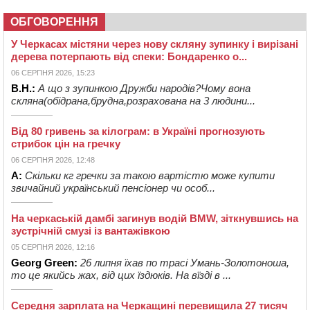
ОБГОВОРЕННЯ
У Черкасах містяни через нову скляну зупинку і вирізані
дерева потерпають від спеки: Бондаренко о...
06 СЕРПНЯ 2026, 15:23
В.Н.:
А що з зупинкою Дружби народів?Чому вона
скляна(обідрана,брудна,розрахована на 3 людини...
Від 80 гривень за кілограм: в Україні прогнозують
стрибок цін на гречку
06 СЕРПНЯ 2026, 12:48
А:
Скільки кг гречки за такою вартістю може купити
звичайний український пенсіонер чи особ...
На черкаській дамбі загинув водій BMW, зіткнувшись на
зустрічній смузі із вантажівкою
05 СЕРПНЯ 2026, 12:16
Georg Green:
26 липня їхав по трасі Умань-Золотоноша,
то це якийсь жах, від цих їздюків. На вїзді в ...
Середня зарплата на Черкащині перевищила 27 тисяч