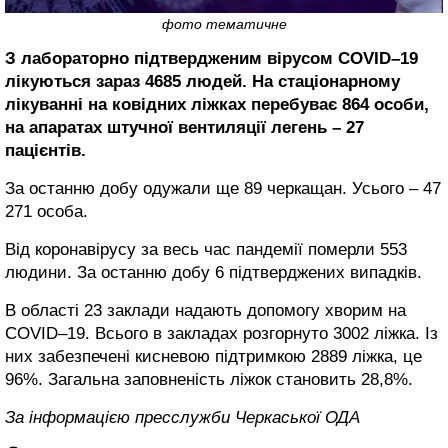
фото тематичне
З лабораторно підтвердженим вірусом COVID–19
лікуються зараз 4685 людей. На стаціонарному
лікуванні на ковідних ліжках перебуває 864 особи,
на апаратах штучної вентиляції легень – 27
пацієнтів.
За останню добу одужали ще 89 черкащан. Усього – 47
271 особа.
Від коронавірусу за весь час пандемії померли 553
людини. За останню добу 6 підтверджених випадків.
В області 23 заклади надають допомогу хворим на
COVID–19. Всього в закладах розгорнуто 3002 ліжка. Із
них забезпечені кисневою підтримкою 2889 ліжка, це
96%. Загальна заповненість ліжок становить 28,8%.
За інформацією пресслужби Черкаської ОДА