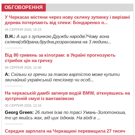
ОБГОВОРЕННЯ
У Черкасах містяни через нову скляну зупинку і вирізані
дерева потерпають від спеки: Бондаренко о...
06 СЕРПНЯ 2026, 15:23
В.Н.:
А що з зупинкою Дружби народів?Чому вона
скляна(обідрана,брудна,розрахована на 3 людини...
Від 80 гривень за кілограм: в Україні прогнозують
стрибок цін на гречку
06 СЕРПНЯ 2026, 12:48
А:
Скільки кг гречки за такою вартістю може купити
звичайний український пенсіонер чи особ...
На черкаській дамбі загинув водій BMW, зіткнувшись на
зустрічній смузі із вантажівкою
05 СЕРПНЯ 2026, 12:16
Georg Green:
26 липня їхав по трасі Умань-Золотоноша,
то це якийсь жах, від цих їздюків. На вїзді в ...
Середня зарплата на Черкащині перевищила 27 тисяч