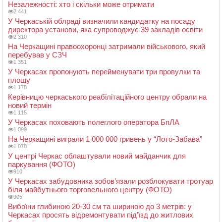
Незалежності: хто і скільки може отримати
2 441
У Черкаській облраді визначили кандидатку на посаду
директора установи, яка супроводжує 39 закладів освіти
2 310
На Черкащині правоохоронці затримали військового, який
перебував у СЗЧ
1 351
У Черкасах пропонують перейменувати три провулки та
площу
1 178
Керівницю черкаського реабілітаційного центру обрали на
новий термін
1 115
У Черкасах поховають полеглого оператора БпЛА
1 099
На Черкащині виграли 1 000 000 гривень у “Лото-Забава”
1 078
У центрі Черкас облаштували новий майданчик для
паркування (ФОТО)
910
У Черкасах забудовника зобов’язали розблокувати тротуар
біля майбутнього торговельного центру (ФОТО)
905
Вибоїни глибиною 20-30 см та шириною до 3 метрів: у
Черкасах просять відремонтувати під’їзд до житлових