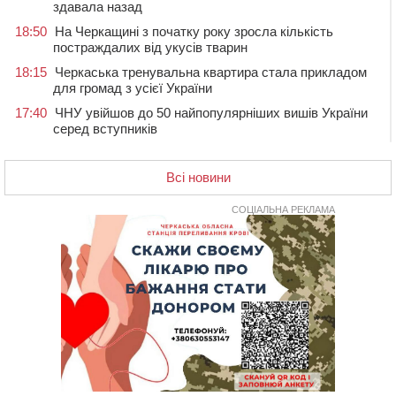
здавала назад
18:50
На Черкащині з початку року зросла кількість
постраждалих від укусів тварин
18:15
Черкаська тренувальна квартира стала прикладом
для громад з усієї України
17:40
ЧНУ увійшов до 50 найпопулярніших вишів України
серед вступників
17:07
На Хімселищі у Черкасах облаштували новий
контейнерний майданчик
Всі новини
16:32
Без розтину грудної клітки: у Черкасах 75-річній
пацієнтці замінили аортальний клапан
СОЦІАЛЬНА РЕКЛАМА
16:00
У Черкаському онкоцентрі встановили сонячну
електростанцію за понад пів мільйона гривень
15:30
У Київській області прощаються з полеглим на
фронті жителем Монастирищини
14:53
У Черкасах містяни через нову скляну зупинку і
вирізані дерева потерпають від спеки: Бондаренко
обіцяє масштабне озеленення
14:17
Провокував конфлікт і зачинився в автівці: у ТЦК