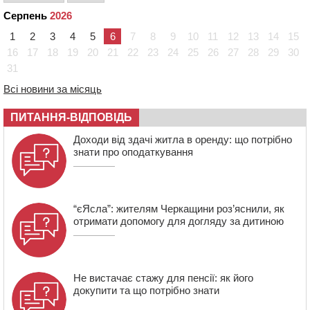
Серпень
2026
09:42
Ветерани МСК “Дніпро” вибороли бронзу чемпіонату
України
1
2
3
4
5
6
7
8
9
10
11
12
13
14
15
08:57
На Уманщині підрядника зобов’язали сплатити понад
16
17
18
19
20
21
22
23
24
25
26
27
28
29
30
670 тис грн штрафу за незаконні зміни до договору
31
08:20
Обрано претендента на посаду директора
Всі новини за місяць
Мокрокалигірського психоневрологічного інтернату
07:23
Уманські міграційники видворили з країни грузина,
ПИТАННЯ-ВІДПОВІДЬ
який відсидів термін у колонії
Доходи від здачі житла в оренду: що потрібно
знати про оподаткування
“єЯсла”: жителям Черкащини роз’яснили, як
отримати допомогу для догляду за дитиною
Не вистачає стажу для пенсії: як його
докупити та що потрібно знати