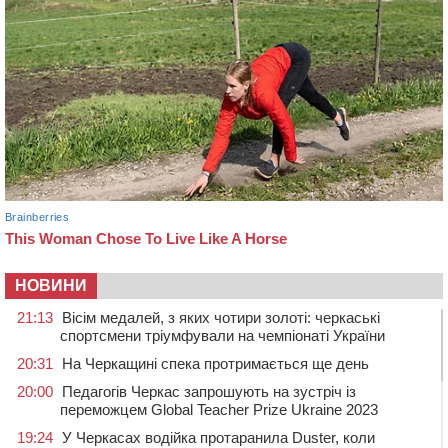
НОВИНИ
21:13
Вісім медалей, з яких чотири золоті: черкаські
спортсмени тріумфували на чемпіонаті України
20:31
На Черкащині спека протримається ще день
20:00
Педагогів Черкас запрошують на зустріч із
переможцем Global Teacher Prize Ukraine 2023
19:24
У Черкасах водійка протаранила Duster, коли