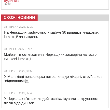
будинків
885
СХОЖІ НОВИНИ
08 ЧЕРВНЯ 2026, 12:39
На Черкащині зафіксували майже 30 випадків кишкових
інфекцій за тиждень
08 ЛИПНЯ 2026, 16:17
Майже пів сотні жителів Черкащини захворіли на гострі
кишкові інфекції
23 ЧЕРВНЯ 2026, 09:55
У Маньківці пенсіонерка потрапила до лікарні, отруївшись
“підвишнями...
01 ЧЕРВНЯ 2026, 17:40
У Черкасах п’ятьох людей госпіталізували з отруєнням
після відвідин зак...