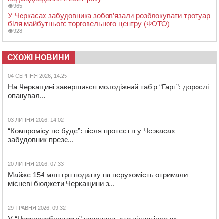
965
У Черкасах забудовника зобов’язали розблокувати тротуар
біля майбутнього торговельного центру (ФОТО)
928
СХОЖІ НОВИНИ
04 СЕРПНЯ 2026, 14:25
На Черкащині завершився молодіжний табір “Гарт”: дорослі
опанувал...
03 ЛИПНЯ 2026, 14:02
“Компромісу не буде”: після протестів у Черкасах
забудовник презе...
20 ЛИПНЯ 2026, 07:33
Майже 154 млн грн податку на нерухомість отримали
місцеві бюджети Черкащини з...
29 ТРАВНЯ 2026, 09:32
У “Черкасиобленерго” пояснили, хто відповідає за