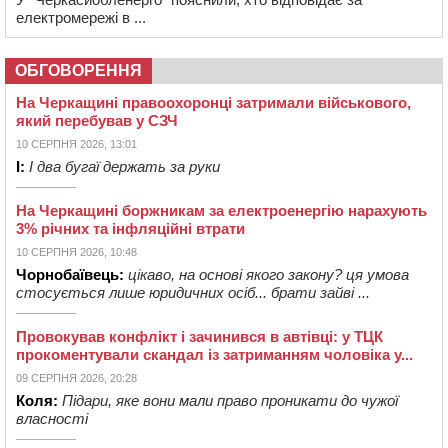
електромережі в ...
ОБГОВОРЕННЯ
На Черкащині правоохоронці затримали військового,
який перебував у СЗЧ
10 СЕРПНЯ 2026, 13:01
І:
І два бугаї держать за руки
На Черкащині боржникам за електроенергію нарахують
3% річних та інфляційні втрати
10 СЕРПНЯ 2026, 10:48
Чорнобаївець:
цікаво, на основі якого закону? ця умова
стосується лише юридичних осіб... брати зайві ...
Провокував конфлікт і зачинився в автівці: у ТЦК
прокоментували скандал із затриманням чоловіка у...
09 СЕРПНЯ 2026, 20:28
Коля:
Підари, яке вони мали право проникати до чужої
власності