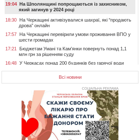
19:04
На Шполянщині попрощаються із захисником,
який загинув у 2024 році
18:30
На Черкащині активізувалися шахраї, які “продають
дрова” онлайн
17:57
На Черкащині перевірили умови проживання ВПО у
шести громадах
17:21
Бюджетам Умані та Кам’янки повернуть понад 1,1
млн грн за рішенням суду
16:48
У Черкасах понад 200 будинків без гарячої води
(АДРЕСИ)
Всі новини
16:13
На Звенигородщині провели в останню путь
загиблого на Херсонщині військового
СОЦІАЛЬНА РЕКЛАМА
15:37
Сьогодні ЛНЗ зустрінеться з “Карпатами” у Львові
15:01
Поблизу Умані нетверезий водій Jaguar протаранив
два автомобілі
14:29
У Черкасах попрощалися з матросом та
солдатом, які загинули на війні
13:54
У Жашкові чоловік погрожував людям гранатою і