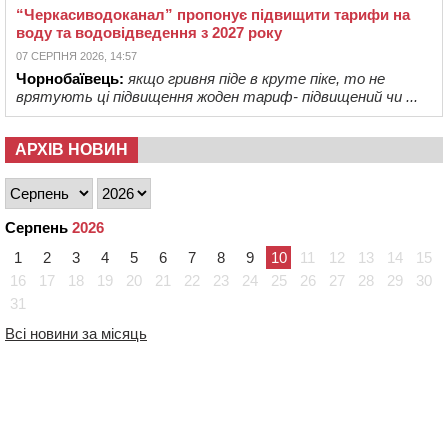
“Черкасиводоканал” пропонує підвищити тарифи на
воду та водовідведення з 2027 року
07 СЕРПНЯ 2026, 14:57
Чорнобаївець:
якщо гривня піде в круте піке, то не
врятують ці підвищення жоден тариф- підвищений чи ...
АРХІВ НОВИН
Серпень
2026
1
2
3
4
5
6
7
8
9
10
11
12
13
14
15
16
17
18
19
20
21
22
23
24
25
26
27
28
29
30
31
Всі новини за місяць