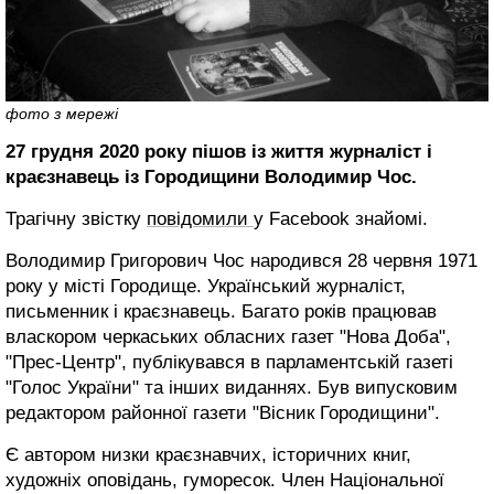
фото з мережі
27 грудня 2020 року пішов із життя журналіст і
краєзнавець із Городищини Володимир Чос.
Трагічну звістку
повідомили
у Facebook знайомі.
Володимир Григорович Чос народився 28 червня 1971
року у місті Городище. Український журналіст,
письменник і краєзнавець. Багато років працював
власкором черкаських обласних газет "Нова Доба",
"Прес-Центр", публікувався в парламентській газеті
"Голос України" та інших виданнях. Був випусковим
редактором районної газети "Вісник Городищини".
Є автором низки краєзнавчих, історичних книг,
художніх оповідань, гуморесок. Член Національної