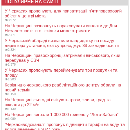
ПОПУЛЯРНЕ НА САЙТІ
У Черкасах пропонують для приватизації п’ятиповерховий
об’єкт у центрі міста
3 972
На Черкащині розпочнуть нараховувати виплати до Дня
Незалежності: хто і скільки може отримати
2 471
У Черкаській облраді визначили кандидатку на посаду
директора установи, яка супроводжує 39 закладів освіти
2 324
На Черкащині правоохоронці затримали військового, який
перебував у СЗЧ
1 378
У Черкасах пропонують перейменувати три провулки та
площу
1 203
Керівницю черкаського реабілітаційного центру обрали на
новий термін
1 150
На Черкащині сьогодні очікують грози, зливи, град та
шквали до 22 м/с
1 130
На Черкащині виграли 1 000 000 гривень у “Лото-Забава”
1 089
“Черкасиводоканал” пропонує підвищити тарифи на воду та
водовідведення з 2027 року