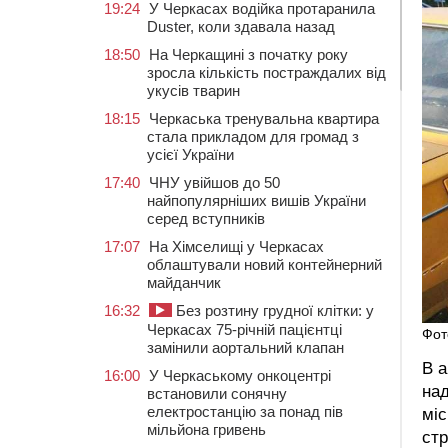
19:24
У Черкасах водійка протаранила
Duster, коли здавала назад
18:50
На Черкащині з початку року
зросла кількість постраждалих від
укусів тварин
18:15
Черкаська тренувальна квартира
стала прикладом для громад з
усієї України
17:40
ЧНУ увійшов до 50
найпопулярніших вишів України
серед вступників
17:07
На Хімселищі у Черкасах
облаштували новий контейнерний
майданчик
16:32
Без розтину грудної клітки: у
Черкасах 75-річній пацієнтці
Фот
замінили аортальний клапан
В а
16:00
У Черкаському онкоцентрі
над
встановили сонячну
електростанцію за понад пів
міс
мільйона гривень
стр