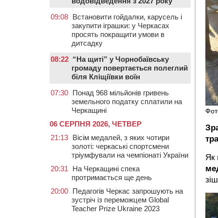
водовідведення з 2027 року
09:08
Встановити гойдалки, карусель і
закупити іграшки: у Черкасах
просять покращити умови в
дитсадку
08:22
“На щиті” у Чорнобаївську
громаду повертається полеглий
біля Кліщіївки воїн
07:30
Понад 968 мільйонів гривень
земельного податку сплатили на
Черкащині
Фот
06 СЕРПНЯ 2026, ЧЕТВЕР
Зр
21:13
Вісім медалей, з яких чотири
тр
золоті: черкаські спортсмени
тріумфували на чемпіонаті України
Як
ме
20:31
На Черкащині спека
протримається ще день
зіш
20:00
Педагогів Черкас запрошують на
зустріч із переможцем Global
Teacher Prize Ukraine 2023