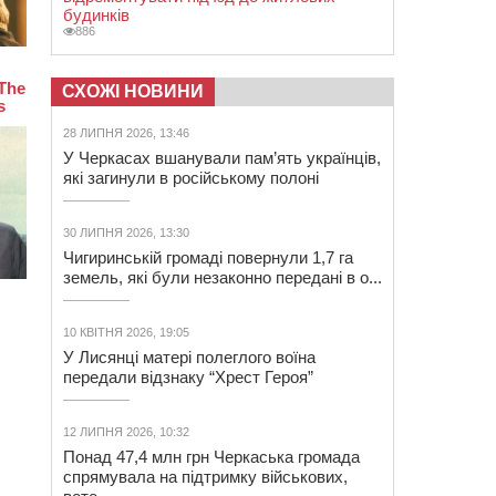
будинків
886
СХОЖІ НОВИНИ
28 ЛИПНЯ 2026, 13:46
У Черкасах вшанували пам’ять українців,
які загинули в російському полоні
30 ЛИПНЯ 2026, 13:30
Чигиринській громаді повернули 1,7 га
земель, які були незаконно передані в о...
10 КВІТНЯ 2026, 19:05
У Лисянці матері полеглого воїна
передали відзнаку “Хрест Героя”
12 ЛИПНЯ 2026, 10:32
Понад 47,4 млн грн Черкаська громада
спрямувала на підтримку військових,