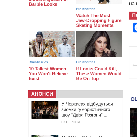
закликала до захоплення
на
України
П
12:50
“Як сказати дитині, що тато
загинув?”: для вихователів
Черкащини запускають серію
унікальних тренінгів
12:14
На Золотоніщині вже десяту
добу гасять пожежу торфу
АНОНСИ
У Черкасах відбудуться
зйомки гумористичного
шоу “Двіж: Розгони” ...
03 СЕРПНЯ