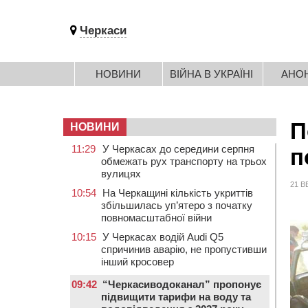
Черкаси
НОВИНИ
ВІЙНА В УКРАЇНІ
АНО
П
НОВИНИ
11:29
У Черкасах до середини серпня
п
обмежать рух транспорту на трьох
вулицях
21 В
10:54
На Черкащині кількість укриттів
збільшилась уп’ятеро з початку
повномасштабної війни
10:15
У Черкасах водій Audi Q5
спричинив аварію, не пропустивши
інший кросовер
09:42
“Черкасиводоканал” пропонує
підвищити тарифи на воду та