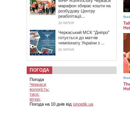
MHP Run4Victory Черкаси
марафон збирає кошти на
розбудову Центру
реабілітації...
28 ЛИПНЯ
Черкаський МСК “Дніпро”
готується до матчів
чемпіонату України з ...
28 ЛИПНЯ
ПОГОДА
Погода
Черкаси
вологість:
тиск:
вітер:
Погода на 10 днів від
sinoptik.ua