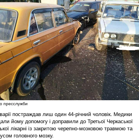
о пресслужби
варії постраждав лиш один 44-річний чоловік. Медики
али йому допомогу і доправили до Третьої Черкаської
ької лікарні із закритою черепно-мозковою травмою та
усом головного мозку.