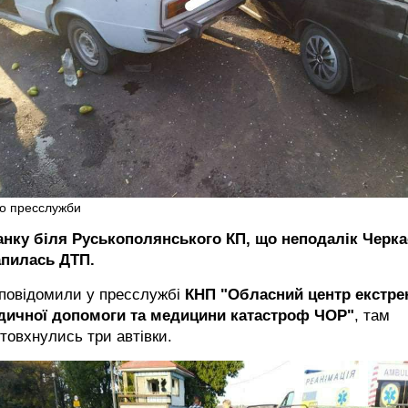
о пресслужби
анку біля Руськополянського КП, що неподалік Черка
апилась ДТП.
 повідомили у пресслужбі
КНП "Обласний центр екстре
дичної допомоги та медицини катастроф ЧОР"
, там
товхнулись три автівки.