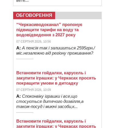
вете...
ОБГОВОРЕННЯ
“Черкасиводоканал” пропонує
підвищити тарифи на воду та
водовідведення з 2027 року
07 СЕРПНЯ 2026, 10:56
А:
А пенсія так і залишиться 2595грн./
міс.незалежно від регіону проживання?
Встановити гойдалки, карусель і
закупити іграшки: у Черкасах просять
покращити умови в дитсадку
07 СЕРПНЯ 2026, 10:09
А:
Споконвіку іграшки і все,що
стосується дитячого дозвілля,а
також-посуд і миючі засоби,к...
Встановити гойдалки, карусель і
закупити іграшки: у Черкасах просять