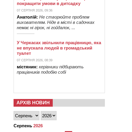
покращити умови в дитсадку
07 СЕРПНЯ 2026, 09:36
Анатолій:
Не створюйте проблем
вихователям. Ніде в місті в садочках
немає ні гірок, ні гойдалок, ...
У Черкасах звільнили працівницю, яка
не впускала людей в громадський
туалет
07 СЕРПНЯ 2026, 08:39
містянин:
керівники підбирають
працівників подобію собі
АРХІВ НОВИН
Серпень
2026