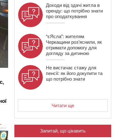
Доходи від здачі житла в
оренду: що потрібно знати
про оподаткування
“єЯсла”: жителям
Черкащини роз’яснили, як
отримати допомогу для
догляду за дитиною
Не вистачає стажу для
пенсії: як його докупити та
що потрібно знати
с,
ної
Читати ще
Запитай, що цікавить