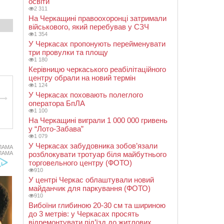
освіти
2 311
На Черкащині правоохоронці затримали
військового, який перебував у СЗЧ
1 354
У Черкасах пропонують перейменувати
три провулки та площу
1 180
Керівницю черкаського реабілітаційного
центру обрали на новий термін
1 124
У Черкасах поховають полеглого
оператора БпЛА
1 100
На Черкащині виграли 1 000 000 гривень
у “Лото-Забава”
1 079
У Черкасах забудовника зобов’язали
ЛАМА
ЛАМА
розблокувати тротуар біля майбутнього
торговельного центру (ФОТО)
910
У центрі Черкас облаштували новий
майданчик для паркування (ФОТО)
910
Вибоїни глибиною 20-30 см та шириною
до 3 метрів: у Черкасах просять
відремонтувати під’їзд до житлових