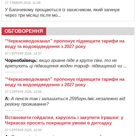
27 ТРАВНЯ 2026, 11:08
У Багачевому прощаються із захисником, який загинув
через три місяці після мо...
ОБГОВОРЕННЯ
“Черкасиводоканал” пропонує підвищити тарифи на
воду та водовідведення з 2027 року
07 СЕРПНЯ 2026, 14:57
Чорнобаївець:
якщо гривня піде в круте піке, то не
врятують ці підвищення жоден тариф- підвищений чи ...
“Черкасиводоканал” пропонує підвищити тарифи на
воду та водовідведення з 2027 року
07 СЕРПНЯ 2026, 10:56
А:
А пенсія так і залишиться 2595грн./міс.незалежно від
регіону проживання?
Встановити гойдалки, карусель і закупити іграшки: у
Черкасах просять покращити умови в дитсадку
07 СЕРПНЯ 2026, 10:09