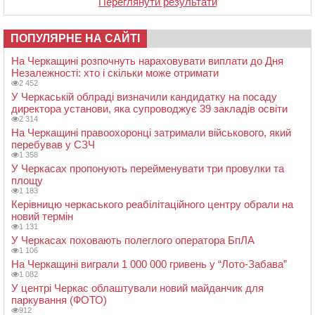
Переглянути результати
ПОПУЛЯРНЕ НА САЙТІ
На Черкащині розпочнуть нараховувати виплати до Дня
Незалежності: хто і скільки може отримати
2 452
У Черкаській облраді визначили кандидатку на посаду
директора установи, яка супроводжує 39 закладів освіти
2 314
На Черкащині правоохоронці затримали військового, який
перебував у СЗЧ
1 358
У Черкасах пропонують перейменувати три провулки та
площу
1 183
Керівницю черкаського реабілітаційного центру обрали на
новий термін
1 131
У Черкасах поховають полеглого оператора БпЛА
1 106
На Черкащині виграли 1 000 000 гривень у “Лото-Забава”
1 082
У центрі Черкас облаштували новий майданчик для
паркування (ФОТО)
912