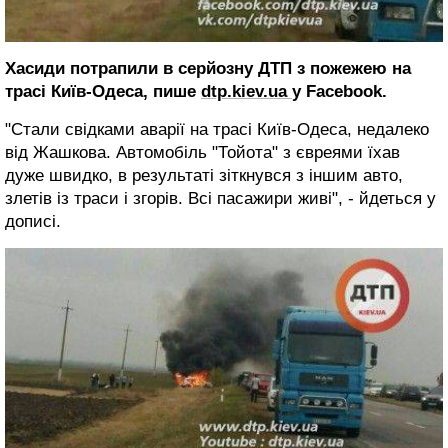
Хасиди потрапили в серйозну ДТП з пожежею на
трасі Київ-Одеса, пише
dtp.kiev.ua
у Facebook.
"Стали свідками аварії на трасі Київ-Одеса, недалеко
від Жашкова. Автомобіль "Тойота" з євреями їхав
дуже швидко, в результаті зіткнувся з іншим авто,
злетів із траси і згорів. Всі пасажири живі", - йдеться у
дописі.