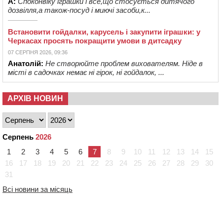
А:
Споконвіку іграшки і все,що стосується дитячого
дозвілля,а також-посуд і миючі засоби,к...
Встановити гойдалки, карусель і закупити іграшки: у
Черкасах просять покращити умови в дитсадку
07 СЕРПНЯ 2026, 09:36
Анатолій:
Не створюйте проблем вихователям. Ніде в
місті в садочках немає ні гірок, ні гойдалок, ...
АРХІВ НОВИН
Серпень
2026
1
2
3
4
5
6
7
8
9
10
11
12
13
14
15
16
17
18
19
20
21
22
23
24
25
26
27
28
29
30
31
Всі новини за місяць