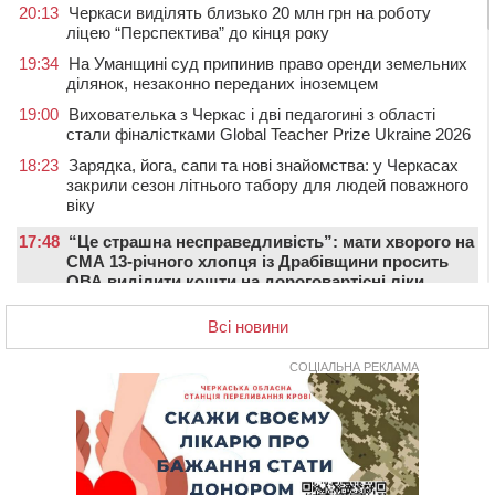
20:13
Черкаси виділять близько 20 млн грн на роботу
ліцею “Перспектива” до кінця року
19:34
На Уманщині суд припинив право оренди земельних
ділянок, незаконно переданих іноземцем
19:00
Вихователька з Черкас і дві педагогині з області
стали фіналістками Global Teacher Prize Ukraine 2026
18:23
Зарядка, йога, сапи та нові знайомства: у Черкасах
закрили сезон літнього табору для людей поважного
віку
17:48
“Це страшна несправедливість”: мати хворого на
СМА 13-річного хлопця із Драбівщини просить
ОВА виділити кошти на дороговартісні ліки
17:15
На Уманщині судитимуть колишню очільницю відділу
Всі новини
освіти через закупівлю електрики за завищеною
ціною
СОЦІАЛЬНА РЕКЛАМА
16:40
У Черкасах провели в останню путь двох
загиблих воїнів
16:07
До 1 вересня у Черкасах оновлюють дорожню
розмітку біля навчальних закладів (ФОТОФАКТ)