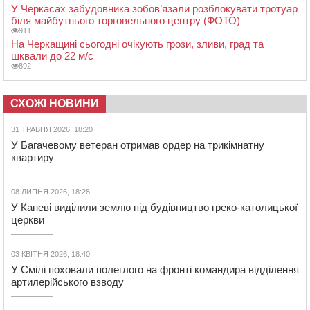
У Черкасах забудовника зобов’язали розблокувати тротуар
біля майбутнього торговельного центру (ФОТО)
911
На Черкащині сьогодні очікують грози, зливи, град та
шквали до 22 м/с
892
СХОЖІ НОВИНИ
31 ТРАВНЯ 2026, 18:20
У Багачевому ветеран отримав ордер на трикімнатну
квартиру
08 ЛИПНЯ 2026, 18:28
У Каневі виділили землю під будівництво греко-католицької
церкви
03 КВІТНЯ 2026, 18:40
У Смілі поховали полеглого на фронті командира відділення
артилерійського взводу