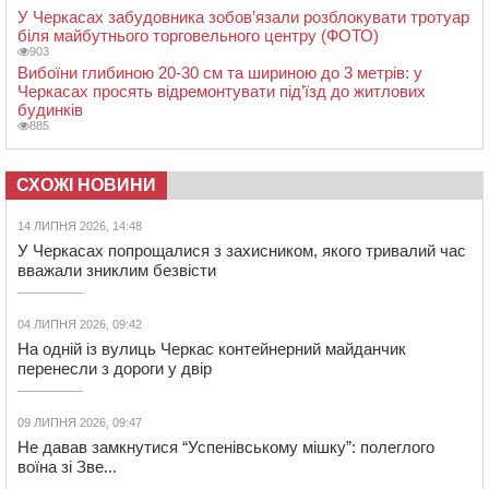
У Черкасах забудовника зобов’язали розблокувати тротуар
біля майбутнього торговельного центру (ФОТО)
903
Вибоїни глибиною 20-30 см та шириною до 3 метрів: у
Черкасах просять відремонтувати під’їзд до житлових
будинків
885
СХОЖІ НОВИНИ
14 ЛИПНЯ 2026, 14:48
У Черкасах попрощалися з захисником, якого тривалий час
вважали зниклим безвісти
04 ЛИПНЯ 2026, 09:42
На одній із вулиць Черкас контейнерний майданчик
перенесли з дороги у двір
09 ЛИПНЯ 2026, 09:47
Не давав замкнутися “Успенівському мішку”: полеглого
воїна зі Зве...