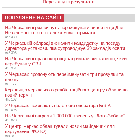
Переглянути результати
ПОПУЛЯРНЕ НА САЙТІ
На Черкащині розпочнуть нараховувати виплати до Дня
Незалежності: хто і скільки може отримати
2 439
У Черкаській облраді визначили кандидатку на посаду
директора установи, яка супроводжує 39 закладів освіти
2 308
На Черкащині правоохоронці затримали військового, який
перебував у СЗЧ
1 351
У Черкасах пропонують перейменувати три провулки та
площу
1 177
Керівницю черкаського реабілітаційного центру обрали на
новий термін
1 107
У Черкасах поховають полеглого оператора БпЛА
1 098
На Черкащині виграли 1 000 000 гривень у “Лото-Забава”
1 078
У центрі Черкас облаштували новий майданчик для
паркування (ФОТО)
910