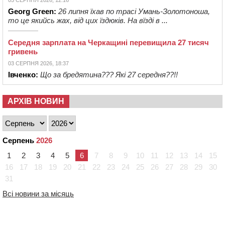
05 СЕРПНЯ 2026, 12:16
Georg Green:
26 липня їхав по трасі Умань-Золотоноша,
то це якийсь жах, від цих їздюків. На вїзді в ...
Середня зарплата на Черкащині перевищила 27 тисяч
гривень
03 СЕРПНЯ 2026, 18:37
Івченко:
Що за бредятина??? Які 27 середня??!!
АРХІВ НОВИН
Серпень
2026
1
2
3
4
5
6
7
8
9
10
11
12
13
14
15
16
17
18
19
20
21
22
23
24
25
26
27
28
29
30
31
Всі новини за місяць