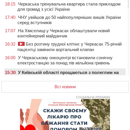
18:15
Черкаська тренувальна квартира стала прикладом
для громад з усієї України
17:40
ЧНУ увійшов до 50 найпопулярніших вишів України
серед вступників
17:07
На Хімселищі у Черкасах облаштували новий
контейнерний майданчик
16:32
Без розтину грудної клітки: у Черкасах 75-річній
пацієнтці замінили аортальний клапан
16:00
У Черкаському онкоцентрі встановили сонячну
електростанцію за понад пів мільйона гривень
15:30
У Київській області прощаються з полеглим на
фронті жителем Монастирищини
Всі новини
14:53
У Черкасах містяни через нову скляну зупинку і
вирізані дерева потерпають від спеки: Бондаренко
обіцяє масштабне озеленення
СОЦІАЛЬНА РЕКЛАМА
14:17
Провокував конфлікт і зачинився в автівці: у ТЦК
прокоментували скандал із затриманням
чоловіка у Тальному
13:55
У Тальному працівники ТЦК вибили вікно і