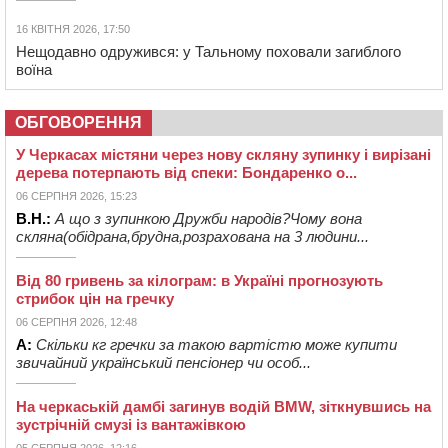
16 КВІТНЯ 2026, 17:50
Нещодавно одружився: у Тальному поховали загиблого
воїна
ОБГОВОРЕННЯ
У Черкасах містяни через нову скляну зупинку і вирізані
дерева потерпають від спеки: Бондаренко о...
06 СЕРПНЯ 2026, 15:23
В.Н.:
А що з зупинкою Дружби народів?Чому вона
скляна(обідрана,брудна,розрахована на 3 людини...
Від 80 гривень за кілограм: в Україні прогнозують
стрибок цін на гречку
06 СЕРПНЯ 2026, 12:48
А:
Скільки кг гречки за такою вартістю може купити
звичайний український пенсіонер чи особ...
На черкаській дамбі загинув водій BMW, зіткнувшись на
зустрічній смузі із вантажівкою