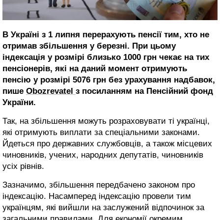
В Україні з 1 липня перерахують пенсії тим, хто не
отримав збільшення у березні. При цьому
індексація у розмірі близько 1000 грн чекає на тих
пенсіонерів, які на даний момент отримують
пенсію у розмірі 5076 грн без урахування надбавок,
пише
Оbozrevatel
з посиланням на Пенсійний фонд
України.
Так, на збільшення можуть розраховувати ті українці,
які отримують виплати за спеціальними законами.
Йдеться про державних службовців, а також місцевих
чиновників, учених, народних депутатів, чиновників
усіх рівнів.
Зазначимо, збільшення передбачено законом про
індексацію. Насамперед індексацію провели тим
українцям, які вийшли на заслужений відпочинок за
загальними правилами. Для економії окремим