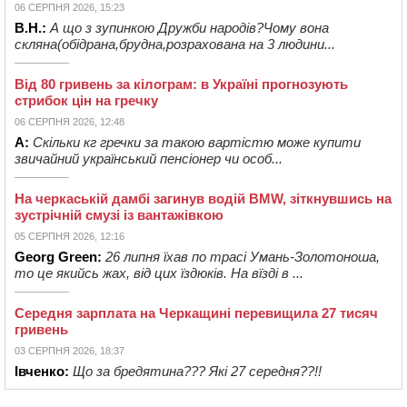
06 СЕРПНЯ 2026, 15:23
В.Н.:
А що з зупинкою Дружби народів?Чому вона
скляна(обідрана,брудна,розрахована на 3 людини...
Від 80 гривень за кілограм: в Україні прогнозують
стрибок цін на гречку
06 СЕРПНЯ 2026, 12:48
А:
Скільки кг гречки за такою вартістю може купити
звичайний український пенсіонер чи особ...
На черкаській дамбі загинув водій BMW, зіткнувшись на
зустрічній смузі із вантажівкою
05 СЕРПНЯ 2026, 12:16
Georg Green:
26 липня їхав по трасі Умань-Золотоноша,
то це якийсь жах, від цих їздюків. На вїзді в ...
Середня зарплата на Черкащині перевищила 27 тисяч
гривень
03 СЕРПНЯ 2026, 18:37
Івченко:
Що за бредятина??? Які 27 середня??!!