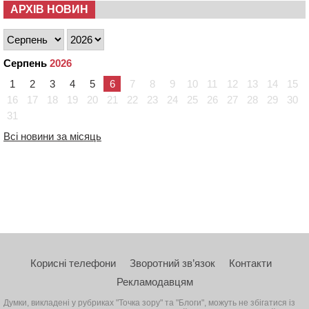
АРХІВ НОВИН
Серпень
2026
1
2
3
4
5
6
7
8
9
10
11
12
13
14
15
16
17
18
19
20
21
22
23
24
25
26
27
28
29
30
31
Всі новини за місяць
Корисні телефони
Зворотний зв’язок
Контакти
Рекламодавцям
Думки, викладені у рубриках "Точка зору" та "Блоги", можуть не збігатися із