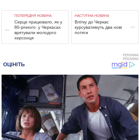
ПОПЕРЕДНЯ НОВИНА
НАСТУПНА НОВИНА
Серце працювало, як у
Влітку до Черкас
80-річного: у Черкасах
курсуватимуть два нові
врятували молодого
потяги
херсонця
РЕКЛАМА
РЕКЛАМА