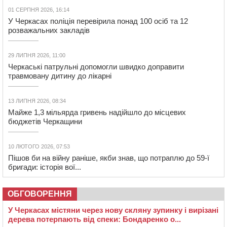
01 СЕРПНЯ 2026, 16:14
У Черкасах поліція перевірила понад 100 осіб та 12
розважальних закладів
29 ЛИПНЯ 2026, 11:00
Черкаські патрульні допомогли швидко доправити
травмовану дитину до лікарні
13 ЛИПНЯ 2026, 08:34
Майже 1,3 мільярда гривень надійшло до місцевих
бюджетів Черкащини
10 ЛЮТОГО 2026, 07:53
Пішов би на війну раніше, якби знав, що потраплю до 59-ї
бригади: історія вої...
ОБГОВОРЕННЯ
У Черкасах містяни через нову скляну зупинку і вирізані
дерева потерпають від спеки: Бондаренко о...