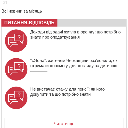
17:30
На Черкащині державі повернуть понад 2,6 га земель
31
природно-заповідного фонду
Всі новини за місяць
16:55
На Лисянщині проведуть в останню путь
полеглого внаслідок атаки FPV-дрона воїна
ПИТАННЯ-ВІДПОВІДЬ
16:16
У Дахнівському лісництві екоінспектори натрапили на
Доходи від здачі житла в оренду: що потрібно
незаконне будівництво
знати про оподаткування
15:38
У лікарні померла жінка, яку на пішохідному переході
в Черкаському районі збила автівка
“єЯсла”: жителям Черкащини роз’яснили, як
отримати допомогу для догляду за дитиною
Не вистачає стажу для пенсії: як його
докупити та що потрібно знати
Читати ще