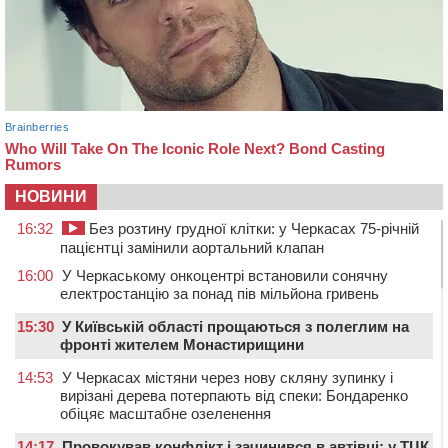
НОВИНИ
16:32
Без розтину грудної клітки: у Черкасах 75-річній
пацієнтці замінили аортальний клапан
16:00
У Черкаському онкоцентрі встановили сонячну
електростанцію за понад пів мільйона гривень
15:30
У Київській області прощаються з полеглим на
фронті жителем Монастирищини
14:53
У Черкасах містяни через нову скляну зупинку і
вирізані дерева потерпають від спеки: Бондаренко
обіцяє масштабне озеленення
14:17
Провокував конфлікт і зачинився в автівці: у ТЦК