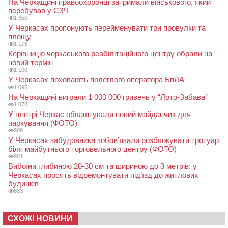
На Черкащині правоохоронці затримали військового, який
перебував у СЗЧ
1 350
У Черкасах пропонують перейменувати три провулки та
площу
1 176
Керівницю черкаського реабілітаційного центру обрали на
новий термін
1 100
У Черкасах поховають полеглого оператора БпЛА
1 095
На Черкащині виграли 1 000 000 гривень у “Лото-Забава”
1 078
У центрі Черкас облаштували новий майданчик для
паркування (ФОТО)
909
У Черкасах забудовника зобов’язали розблокувати тротуар
біля майбутнього торговельного центру (ФОТО)
901
Вибоїни глибиною 20-30 см та шириною до 3 метрів: у
Черкасах просять відремонтувати під’їзд до житлових
будинків
883
СХОЖІ НОВИНИ