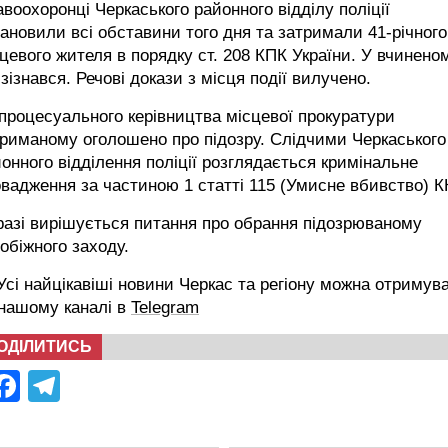
воохоронці Черкаського районного відділу поліції
ановили всі обставини того дня та затримали 41-річного
цевого жителя в порядку ст. 208 КПК України. У вчинено
 зізнався. Речові докази з місця події вилучено.
процесуального керівництва місцевої прокуратури
риманому оголошено про підозру. Слідчими Черкаського
онного відділення поліції розглядається кримінальне
вадження за частиною 1 статті 115 (Умисне вбивство) К
азі вирішується питання про обрання підозрюваному
обіжного заходу.
сі найцікавіші новини Черкас та регіону можна отримув
 нашому каналі в
Telegram
ОДІЛИТИСЬ
Facebook
Telegram