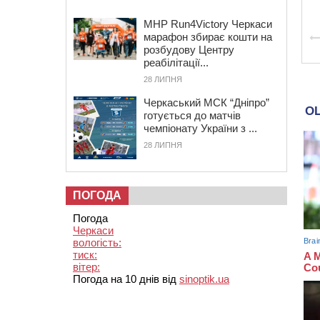
MHP Run4Victory Черкаси
марафон збирає кошти на
розбудову Центру
реабілітації...
28 ЛИПНЯ
Черкаський МСК “Дніпро”
готується до матчів
чемпіонату України з ...
28 ЛИПНЯ
ПОГОДА
Погода
Черкаси
вологість:
тиск:
вітер:
Погода на 10 днів від
sinoptik.ua