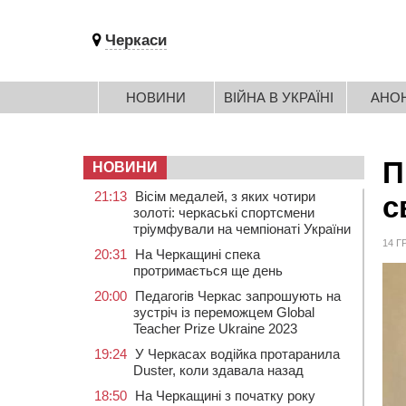
Черкаси
НОВИНИ
ВІЙНА В УКРАЇНІ
АНО
П
НОВИНИ
21:13
Вісім медалей, з яких чотири
с
золоті: черкаські спортсмени
тріумфували на чемпіонаті України
14 Г
20:31
На Черкащині спека
протримається ще день
20:00
Педагогів Черкас запрошують на
зустріч із переможцем Global
Teacher Prize Ukraine 2023
19:24
У Черкасах водійка протаранила
Duster, коли здавала назад
18:50
На Черкащині з початку року