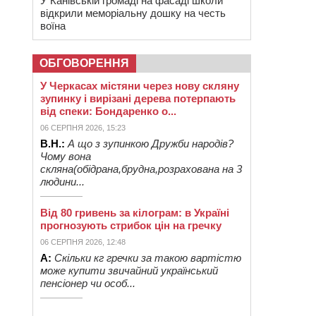
У Канівській громаді на фасаді школи
відкрили меморіальну дошку на честь
воїна
ОБГОВОРЕННЯ
У Черкасах містяни через нову скляну
зупинку і вирізані дерева потерпають
від спеки: Бондаренко о...
06 СЕРПНЯ 2026, 15:23
В.Н.:
А що з зупинкою Дружби народів?
Чому вона
скляна(обідрана,брудна,розрахована на 3
людини...
Від 80 гривень за кілограм: в Україні
прогнозують стрибок цін на гречку
06 СЕРПНЯ 2026, 12:48
А:
Скільки кг гречки за такою вартістю
може купити звичайний український
пенсіонер чи особ...