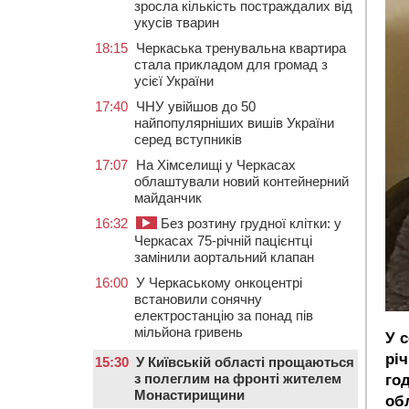
зросла кількість постраждалих від
укусів тварин
18:15
Черкаська тренувальна квартира
стала прикладом для громад з
усієї України
17:40
ЧНУ увійшов до 50
найпопулярніших вишів України
серед вступників
17:07
На Хімселищі у Черкасах
облаштували новий контейнерний
майданчик
16:32
Без розтину грудної клітки: у
Черкасах 75-річній пацієнтці
замінили аортальний клапан
16:00
У Черкаському онкоцентрі
встановили сонячну
електростанцію за понад пів
мільйона гривень
У с
річ
15:30
У Київській області прощаються
з полеглим на фронті жителем
го
Монастирищини
обл