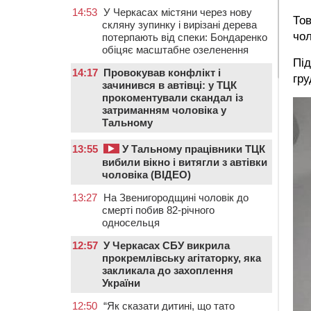
14:53
У Черкасах містяни через нову
Тов
скляну зупинку і вирізані дерева
чол
потерпають від спеки: Бондаренко
обіцяє масштабне озеленення
Під
14:17
Провокував конфлікт і
гру
зачинився в автівці: у ТЦК
прокоментували скандал із
затриманням чоловіка у
Тальному
13:55
У Тальному працівники ТЦК
вибили вікно і витягли з автівки
чоловіка (ВІДЕО)
13:27
На Звенигородщині чоловік до
смерті побив 82-річного
односельця
12:57
У Черкасах СБУ викрила
прокремлівську агітаторку, яка
закликала до захоплення
України
12:50
“Як сказати дитині, що тато