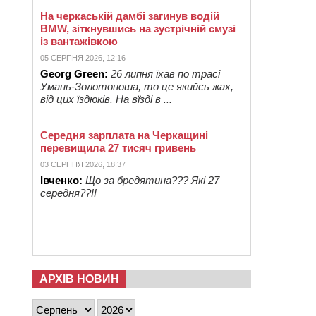
На черкаській дамбі загинув водій
BMW, зіткнувшись на зустрічній смузі
із вантажівкою
05 СЕРПНЯ 2026, 12:16
Georg Green:
26 липня їхав по трасі
Умань-Золотоноша, то це якийсь жах,
від цих їздюків. На вїзді в ...
Середня зарплата на Черкащині
перевищила 27 тисяч гривень
03 СЕРПНЯ 2026, 18:37
Івченко:
Що за бредятина??? Які 27
середня??!!
АРХІВ НОВИН