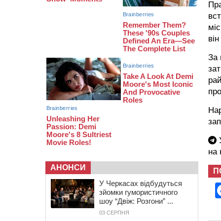
Пра
08:20
Обрано претендента на посаду
вст
директора Мокрокалигірського
міс
психоневрологічного інтернату
він
07:23
Уманські міграційники видворили з
країни грузина, який відсидів
За 
термін у колонії
зат
рай
про
Нар
зап
У
на
АНОНСИ
П
У Черкасах відбудуться
зйомки гумористичного
шоу “Двіж: Розгони” ...
03 СЕРПНЯ