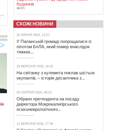
будинків
885
СХОЖІ НОВИНИ
26 ЛИПНЯ 2026, 13:27
ЛАМА
ЛАМА
У Паланській громаді попрощалися із
пілотом БпЛА, який помер внаслідок
тяжких...
20 БЕРЕЗНЯ 2026, 16:42
На світанку з кулемета поклав шістьох
окупантів, – історія десантника з...
06 СЕРПНЯ 2026, 08:20
Обрано претендента на посаду
директора Мокрокалигірського
психоневрологічного...
12 БЕРЕЗНЯ 2026, 17:38