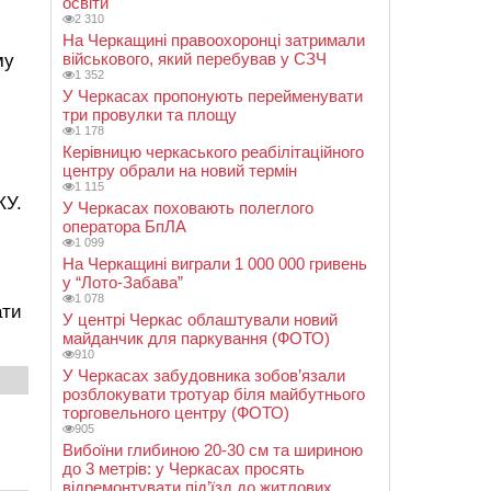
освіти
2 310
На Черкащині правоохоронці затримали
військового, який перебував у СЗЧ
му
1 352
У Черкасах пропонують перейменувати
три провулки та площу
1 178
Керівницю черкаського реабілітаційного
центру обрали на новий термін
1 115
КУ.
У Черкасах поховають полеглого
оператора БпЛА
1 099
На Черкащині виграли 1 000 000 гривень
у “Лото-Забава”
1 078
ати
У центрі Черкас облаштували новий
майданчик для паркування (ФОТО)
910
У Черкасах забудовника зобов’язали
розблокувати тротуар біля майбутнього
торговельного центру (ФОТО)
905
Вибоїни глибиною 20-30 см та шириною
до 3 метрів: у Черкасах просять
відремонтувати під’їзд до житлових