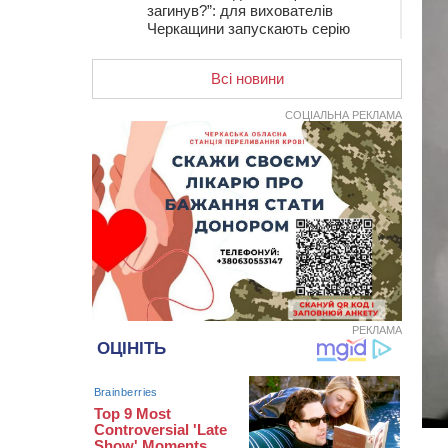
загинув?”: для вихователів
Черкащини запускають серію
унікальних тренінгів
Всі новини
12:14
На Золотоніщині вже десяту
добу гасять пожежу торфу
СОЦІАЛЬНА РЕКЛАМА
11:35
Від 80 гривень за кілограм: в
Україні прогнозують стрибок цін на
гречку
10:56
Захисника зі Звенигородщини,
який обороняв Авдіївку,
нагородили “Комбатантським
хрестом”
10:10
На Черкащині п’яний мотоцикліст
зіткнувся з мопедом: двоє людей у
лікарні
РЕКЛАМА
09:42
Ветерани МСК “Дніпро” вибороли
бронзу чемпіонату України
08:57
На Уманщині підрядника
зобов’язали сплатити понад 670
тис грн штрафу за незаконні зміни
до договору