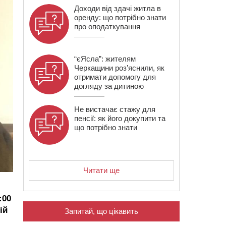
Доходи від здачі житла в
оренду: що потрібно знати
про оподаткування
“єЯсла”: жителям
Черкащини роз’яснили, як
отримати допомогу для
догляду за дитиною
Не вистачає стажу для
пенсії: як його докупити та
що потрібно знати
Читати ще
:00
ій
Запитай, що цікавить