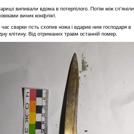
ариші випивали вдома в потерпілого. Потім між сп’яніл
овіками виник конфлікт.
 час сварки гість схопив ножа і вдарив ним господаря в
дну клітину. Від отриманих травм останній помер.