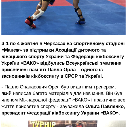
З 1 по 4 жовтня в Черкасах на спортивному стадіоні
«Манеж» за підтримки Асоціації дитячого та
юнацького спорту України та Федерації кікбоксингу
України «ВАКО» відбулись Всеукраїнські змагання
присвячені пам’яті Павла Орла – одного із
засновників кікбоксингу в СРСР та Україні.
- Павло Опанасович Орел був видатним тренером,
який написав багато матеріалів для навчання. Він був
членом Міжнародної федерації «ВАКО» і практично все
життя присвятив спорту - зауважила
Ольга Павленко,
президент Федерації кікбоксингу України «ВАКО».