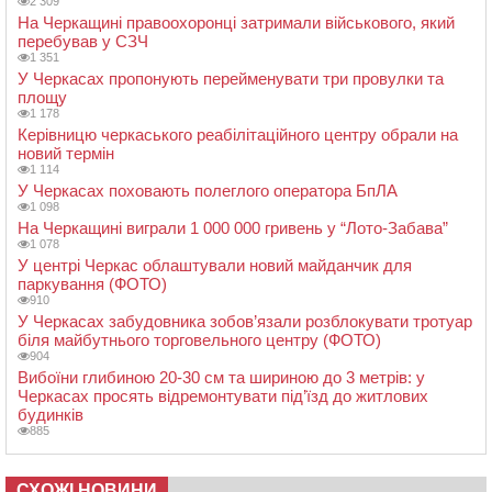
2 309
На Черкащині правоохоронці затримали військового, який
перебував у СЗЧ
1 351
У Черкасах пропонують перейменувати три провулки та
площу
1 178
Керівницю черкаського реабілітаційного центру обрали на
новий термін
1 114
У Черкасах поховають полеглого оператора БпЛА
1 098
На Черкащині виграли 1 000 000 гривень у “Лото-Забава”
1 078
У центрі Черкас облаштували новий майданчик для
паркування (ФОТО)
910
У Черкасах забудовника зобов’язали розблокувати тротуар
біля майбутнього торговельного центру (ФОТО)
904
Вибоїни глибиною 20-30 см та шириною до 3 метрів: у
Черкасах просять відремонтувати під’їзд до житлових
будинків
885
СХОЖІ НОВИНИ