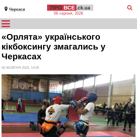
ПРО
ВСЕ
.ck.ua
Черкаси
06 серпня, 2026
«Орлята» українського
кікбоксингу змагались у
Черкасах
06 ЖОВТНЯ 2020, 14:05