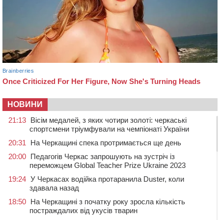
НОВИНИ
21:13
Вісім медалей, з яких чотири золоті: черкаські
спортсмени тріумфували на чемпіонаті України
20:31
На Черкащині спека протримається ще день
20:00
Педагогів Черкас запрошують на зустріч із
переможцем Global Teacher Prize Ukraine 2023
19:24
У Черкасах водійка протаранила Duster, коли
здавала назад
18:50
На Черкащині з початку року зросла кількість
постраждалих від укусів тварин