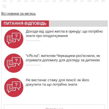
08:57
На Уманщині підрядника зобов’язали сплатити понад
16
17
18
19
20
21
22
23
24
25
26
27
28
29
30
670 тис грн штрафу за незаконні зміни до договору
31
08:20
Обрано претендента на посаду директора
Всі новини за місяць
Мокрокалигірського психоневрологічного інтернату
07:23
Уманські міграційники видворили з країни грузина,
ПИТАННЯ-ВІДПОВІДЬ
який відсидів термін у колонії
Доходи від здачі житла в оренду: що потрібно
знати про оподаткування
“єЯсла”: жителям Черкащини роз’яснили, як
отримати допомогу для догляду за дитиною
Не вистачає стажу для пенсії: як його
докупити та що потрібно знати