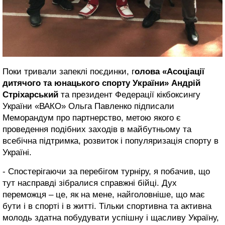
Поки тривали запеклі поєдинки, г
олова «Асоціації
дитячого та юнацького спорту України» Андрій
Стріхарський
та президент Федерації кікбоксингу
України «ВАКО» Ольга Павленко підписали
Меморандум про партнерство, метою якого є
проведення подібних заходів в майбутньому та
всебічна підтримка, розвиток і популяризація спорту в
Україні.
- Спостерігаючи за перебігом турніру, я побачив, що
тут насправді зібралися справжні бійці. Дух
переможця – це, як на мене, найголовніше, що має
бути і в спорті і в житті. Тільки спортивна та активна
молодь здатна побудувати успішну і щасливу Україну,