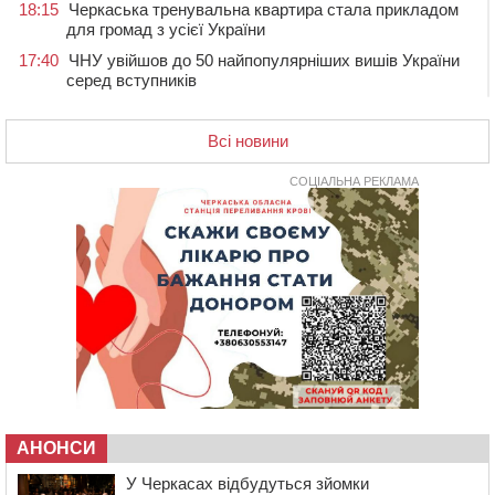
18:15
Черкаська тренувальна квартира стала прикладом
для громад з усієї України
17:40
ЧНУ увійшов до 50 найпопулярніших вишів України
серед вступників
17:07
На Хімселищі у Черкасах облаштували новий
контейнерний майданчик
Всі новини
16:32
Без розтину грудної клітки: у Черкасах 75-річній
пацієнтці замінили аортальний клапан
СОЦІАЛЬНА РЕКЛАМА
16:00
У Черкаському онкоцентрі встановили сонячну
електростанцію за понад пів мільйона гривень
15:30
У Київській області прощаються з полеглим на
фронті жителем Монастирищини
14:53
У Черкасах містяни через нову скляну зупинку і
вирізані дерева потерпають від спеки: Бондаренко
обіцяє масштабне озеленення
14:17
Провокував конфлікт і зачинився в автівці: у ТЦК
прокоментували скандал із затриманням
чоловіка у Тальному
АНОНСИ
У Черкасах відбудуться зйомки
13:55
У Тальному працівники ТЦК вибили вікно і