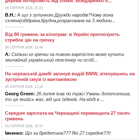
дерева потерпають від спеки: Бондаренко о...
06 СЕРПНЯ 2026, 15:23
В.Н.:
А що з зупинкою Дружби народів?Чому вона
скляна(обідрана,брудна,розрахована на 3 людини...
Від 80 гривень за кілограм: в Україні прогнозують
стрибок цін на гречку
06 СЕРПНЯ 2026, 12:48
А:
Скільки кг гречки за такою вартістю може купити
звичайний український пенсіонер чи особ...
На черкаській дамбі загинув водій BMW, зіткнувшись на
зустрічній смузі із вантажівкою
05 СЕРПНЯ 2026, 12:16
Georg Green:
26 липня їхав по трасі Умань-Золотоноша,
то це якийсь жах, від цих їздюків. На вїзді в ...
Середня зарплата на Черкащині перевищила 27 тисяч
гривень
03 СЕРПНЯ 2026, 18:37
Івченко:
Що за бредятина??? Які 27 середня??!!