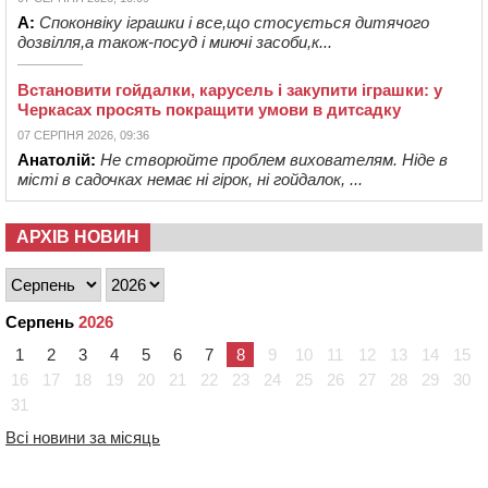
А:
Споконвіку іграшки і все,що стосується дитячого
дозвілля,а також-посуд і миючі засоби,к...
Встановити гойдалки, карусель і закупити іграшки: у
Черкасах просять покращити умови в дитсадку
07 СЕРПНЯ 2026, 09:36
Анатолій:
Не створюйте проблем вихователям. Ніде в
місті в садочках немає ні гірок, ні гойдалок, ...
АРХІВ НОВИН
Серпень
2026
1
2
3
4
5
6
7
8
9
10
11
12
13
14
15
16
17
18
19
20
21
22
23
24
25
26
27
28
29
30
31
Всі новини за місяць