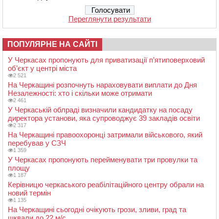
Переглянути результати
ПОПУЛЯРНЕ НА САЙТІ
У Черкасах пропонують для приватизації п’ятиповерховий
об’єкт у центрі міста
2 521
На Черкащині розпочнуть нараховувати виплати до Дня
Незалежності: хто і скільки може отримати
2 461
У Черкаській облраді визначили кандидатку на посаду
директора установи, яка супроводжує 39 закладів освіти
2 317
На Черкащині правоохоронці затримали військового, який
перебував у СЗЧ
1 359
У Черкасах пропонують перейменувати три провулки та
площу
1 187
Керівницю черкаського реабілітаційного центру обрали на
новий термін
1 135
На Черкащині сьогодні очікують грози, зливи, град та
шквали до 22 м/с