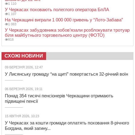
1 110
У Черкасах поховають полеглого оператора БпЛА
1 107
На Черкащині виграли 1 000 000 гривень у “Лото-Забава”
1 083
У Черкасах забудовника зобов’язали розблокувати тротуар
біля майбутнього торговельного центру (ФОТО)
918
СХОЖІ НОВИНИ
09 БЕРЕЗНЯ 2026, 12:47
У Лисянську громаду “на щиті” повертається 32-річний воїн
06 БЕРЕЗНЯ 2026, 19:11
Понад 354 тисячі пенсіонерів Черкащини отримають
підвищені пенсії
15 КВІТНЯ 2026, 10:23
У Черкасах за кошти громади оплатять поховання 8-річного
Богдана, який загину...