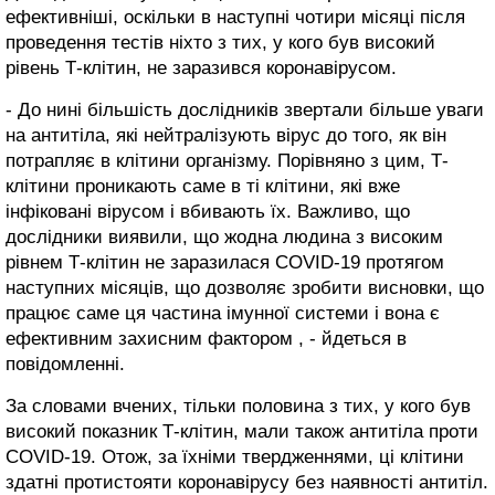
ефективніші, оскільки в наступні чотири місяці після
проведення тестів ніхто з тих, у кого був високий
рівень Т-клітин, не заразився коронавірусом.
- До нині більшість дослідників звертали більше уваги
на антитіла, які нейтралізують вірус до того, як він
потрапляє в клітини організму. Порівняно з цим, Т-
клітини проникають саме в ті клітини, які вже
інфіковані вірусом і вбивають їх. Важливо, що
дослідники виявили, що жодна людина з високим
рівнем Т-клітин не заразилася COVID-19 протягом
наступних місяців, що дозволяє зробити висновки, що
працює саме ця частина імунної системи і вона є
ефективним захисним фактором , - йдеться в
повідомленні.
За словами вчених, тільки половина з тих, у кого був
високий показник Т-клітин, мали також антитіла проти
COVID-19. Отож, за їхніми твердженнями, ці клітини
здатні протистояти коронавірусу без наявності антитіл.