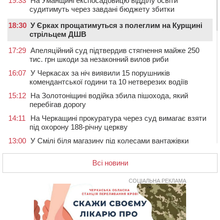
19:33
На Уманщині експосадовицю відділу освіти
судитимуть через завдані бюджету збитки
18:30
У Єрках прощатимуться з полеглим на Курщині
стрільцем ДШВ
17:29
Апеляційний суд підтвердив стягнення майже 250
тис. грн шкоди за незаконний вилов риби
16:07
У Черкасах за ніч виявили 15 порушників
комендантської години та 10 нетверезих водіїв
15:12
На Золотоніщині водійка збила пішохода, який
перебігав дорогу
14:11
На Черкащині прокуратура через суд вимагає взяти
під охорону 188-річну церкву
13:00
У Смілі біля магазину під колесами вантажівки
загинула жінка
Всі новини
11:33
У Черкасах пропонують для приватизації
п’ятиповерховий об’єкт у центрі міста
СОЦІАЛЬНА РЕКЛАМА
10:00
Не вистачає стажу для пенсії: як його докупити та що
потрібно знати
08:23
У Черкасах виявили низку недоліків у гуртожитку, де
проживають ВПО