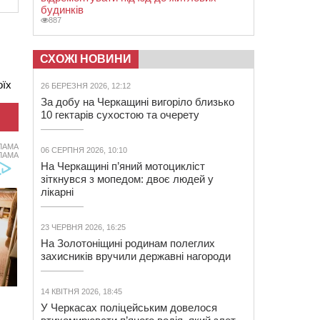
будинків
887
СХОЖІ НОВИНИ
оїх
26 БЕРЕЗНЯ 2026, 12:12
За добу на Черкащині вигоріло близько
10 гектарів сухостою та очерету
ЛАМА
06 СЕРПНЯ 2026, 10:10
ЛАМА
На Черкащині п’яний мотоцикліст
зіткнувся з мопедом: двоє людей у
лікарні
23 ЧЕРВНЯ 2026, 16:25
На Золотоніщині родинам полеглих
захисників вручили державні нагороди
14 КВІТНЯ 2026, 18:45
У Черкасах поліцейським довелося