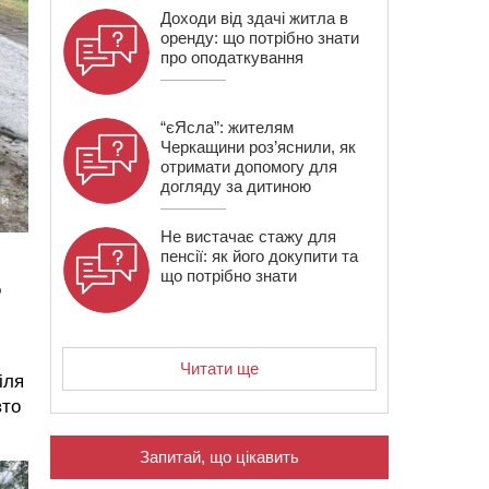
Доходи від здачі житла в
оренду: що потрібно знати
про оподаткування
“єЯсла”: жителям
Черкащини роз’яснили, як
отримати допомогу для
догляду за дитиною
Не вистачає стажу для
пенсії: як його докупити та
що потрібно знати
о
Читати ще
іля
вто
Запитай, що цікавить