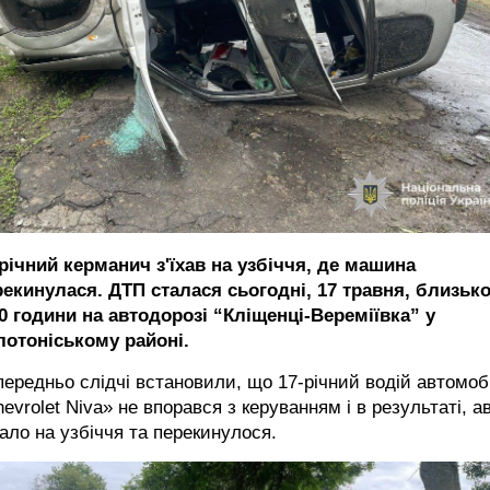
річний керманич з'їхав на узбіччя, де машина
рекинулася. ДТП сталася сьогодні, 17 травня, близьк
0 години на автодорозі “Кліщенці-Вереміївка” у
лотоніському районі.
ередньо слідчі встановили, що 17-річний водій автомоб
evrolet Niva» не впорався з керуванням і в результаті, а
хало на узбіччя та перекинулося.