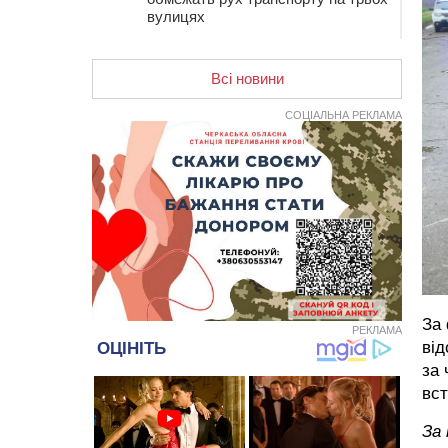
вулицях
10:54
На Черкащині кількість укриттів
збільшилась уп’ятеро з початку
Всі новини
повномасштабної війни
10:15
У Черкасах водій Audi Q5
СОЦІАЛЬНА РЕКЛАМА
спричинив аварію, не пропустивши
інший кросовер
09:42
“Черкасиводоканал” пропонує
підвищити тарифи на воду та
водовідведення з 2027 року
09:08
Встановити гойдалки, карусель і
закупити іграшки: у Черкасах
просять покращити умови в
дитсадку
За
РЕКЛАМА
08:22
“На щиті” у Чорнобаївську
від
громаду повертається полеглий
біля Кліщіївки воїн
за 
вст
07:30
Понад 968 мільйонів гривень
земельного податку сплатили на
За
Черкащині