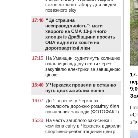
сезон літнього табору для людей
поважного віку
17:48
“Це страшна
несправедливість”: мати
хворого на СМА 13-річного
хлопця із Драбівщини просить
ОВА виділити кошти на
дороговартісні ліки
17:15
На Уманщині судитимуть колишню
очільницю відділу освіти через
закупівлю електрики за завищеною
17-
ціною
пе
16:40
У Черкасах провели в останню
9:0
путь двох загиблих воїнів
Зо
16:07
До 1 вересня у Черкасах
оновлюють дорожню розмітку біля
Поп
навчальних закладів (ФОТОФАКТ)
«Ch
15:39
На честь загиблого захисника і
з'ї
чемпіона світу в Черкасах відкрили
спортивно-реабілітаційний центр