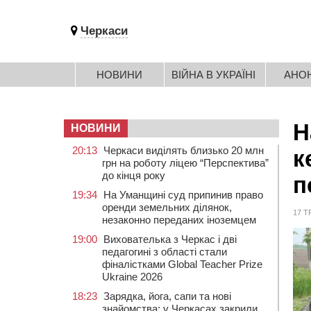
Черкаси
НОВИНИ
ВІЙНА В УКРАЇНІ
АНО
Н
НОВИНИ
20:13
Черкаси виділять близько 20 млн
к
грн на роботу ліцею “Перспектива”
до кінця року
п
19:34
На Уманщині суд припинив право
оренди земельних ділянок,
17 Т
незаконно переданих іноземцем
19:00
Вихователька з Черкас і дві
педагогині з області стали
фіналістками Global Teacher Prize
Ukraine 2026
18:23
Зарядка, йога, сапи та нові
знайомства: у Черкасах закрили