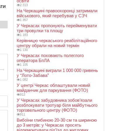
освіти
2 313
ати
На Черкащині правоохоронці затримали
військового, який перебував у СЗЧ
1 357
У Черкасах пропонують перейменувати
три провулки та площу
1 183
Керівницю черкаського реабілітаційного
центру обрали на новий термін
1 130
У Черкасах поховають полеглого
оператора БпЛА
1 105
На Черкащині виграли 1 000 000 гривень
у “Лото-Забава”
1 082
У центрі Черкас облаштували новий
майданчик для паркування (ФОТО)
912
У Черкасах забудовника зобов’язали
розблокувати тротуар біля майбутнього
торговельного центру (ФОТО)
911
Вибоїни глибиною 20-30 см та шириною
до 3 метрів: у Черкасах просять
відремонтувати під’їзд до житлових