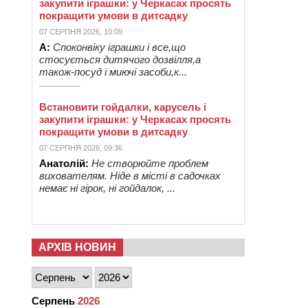
закупити іграшки: у Черкасах просять
покращити умови в дитсадку
07 СЕРПНЯ 2026, 10:09
А:
Споконвіку іграшки і все,що
стосується дитячого дозвілля,а
також-посуд і миючі засоби,к...
Встановити гойдалки, карусель і
закупити іграшки: у Черкасах просять
покращити умови в дитсадку
07 СЕРПНЯ 2026, 09:36
Анатолій:
Не створюйте проблем
вихователям. Ніде в місті в садочках
немає ні гірок, ні гойдалок, ...
АРХІВ НОВИН
Серпень
2026