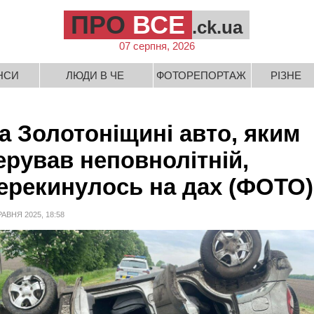
ПРО
ВСЕ
.ck.ua
07 серпня, 2026
НСИ
ЛЮДИ В ЧЕ
ФОТОРЕПОРТАЖ
РІЗНЕ
а Золотоніщині авто, яким
ерував неповнолітній,
ерекинулось на дах (ФОТО)
РАВНЯ 2025, 18:58