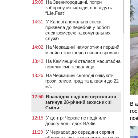
15:05
На Звенигородщині, попри
заборону міськради, проведуть
“Ше.Fest”
14:31
У Каневі аномальна спека
призвела до перебоїв у роботі
електромереж та комунальних
служб
14:02
На Черкащині намолотили перший
мільйон тонн зерна нового врожаю
13:40
На Кам’янщині сталася масштабна
пожежа сміттєзвалища
13:26
На Черкащині сьогодні очікують
грози, зливи, град та шквали до 22
м/с
12:50
Внаслідок падіння вертольота
загинув 28-річний захисник зі
В а
Сміли
гос
пов
12:15
У центрі Черкас не поділили
дорогу водії двох ВАЗів
11:29
У Черкасах до середини серпня
обмежать рух транспорту на трьох