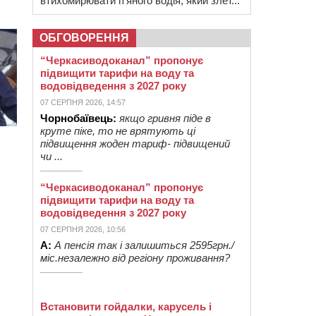
втихомирювати п’яного водія, який злет...
ОБГОВОРЕННЯ
“Черкасиводоканал” пропонує
підвищити тарифи на воду та
водовідведення з 2027 року
07 СЕРПНЯ 2026, 14:57
Чорнобаївець:
якщо гривня піде в
круте піке, то не врятують ці
підвищення жоден тариф- підвищений
чи ...
“Черкасиводоканал” пропонує
підвищити тарифи на воду та
водовідведення з 2027 року
07 СЕРПНЯ 2026, 10:56
А:
А пенсія так і залишиться 2595грн./
міс.незалежно від регіону проживання?
Встановити гойдалки, карусель і