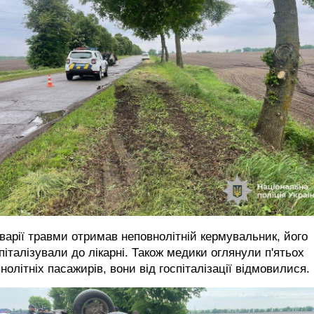
варії травми отримав неповнолітній кермувальник, його
піталізували до лікарні. Також медики оглянули п'ятьох
нолітніх пасажирів, вони від госпіталізації відмовилися.