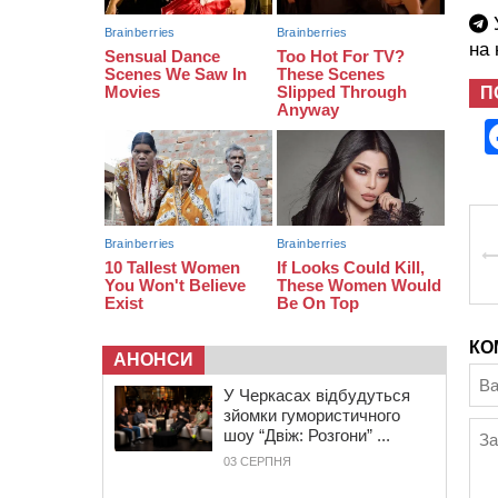
06 СЕРПНЯ 2026, ЧЕТВЕР
У
на
21:13
Вісім медалей, з яких чотири
золоті: черкаські спортсмени
тріумфували на чемпіонаті України
П
20:31
На Черкащині спека
протримається ще день
КО
АНОНСИ
У Черкасах відбудуться
зйомки гумористичного
шоу “Двіж: Розгони” ...
03 СЕРПНЯ