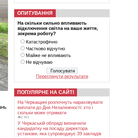
ОПИТУВАННЯ
На скільки сильно впливають
відключення світла на ваше життя,
зокрема роботу?
Катастрофічно
Частково відчутно
Майже не впливають
Не відчуваю
Переглянути результати
ПОПУЛЯРНЕ НА САЙТІ
На Черкащині розпочнуть нараховувати
ань
виплати до Дня Незалежності: хто і
скільки може отримати
2 451
У Черкаській облраді визначили
кандидатку на посаду директора
установи, яка супроводжує 39 закладів