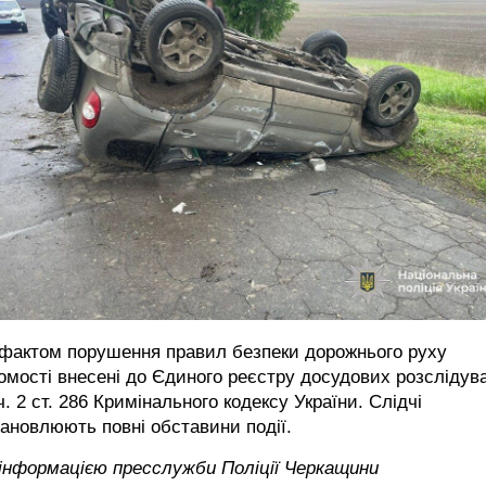
 фактом порушення правил безпеки дорожнього руху
омості внесені до Єдиного реєстру досудових розслідув
ч. 2 ст. 286 Кримінального кодексу України. Слідчі
ановлюють повні обставини події.
 інформацією пресслужби Поліції Черкащини