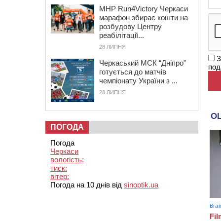
MHP Run4Victory Черкаси
марафон збирає кошти на
розбудову Центру
реабілітації...
28 ЛИПНЯ
З
Черкаський МСК “Дніпро”
под
готується до матчів
чемпіонату України з ...
28 ЛИПНЯ
ПОГОДА
Погода
Черкаси
вологість:
тиск:
вітер:
Погода на 10 днів від
sinoptik.ua