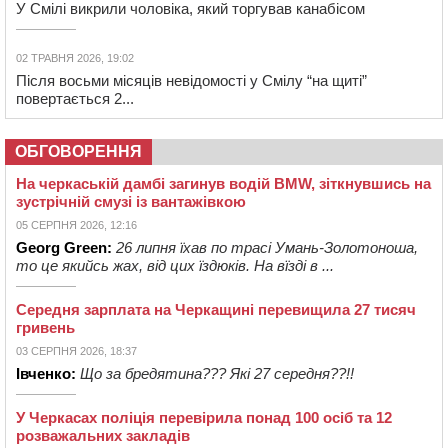
У Смілі викрили чоловіка, який торгував канабісом
02 ТРАВНЯ 2026, 19:02
Після восьми місяців невідомості у Смілу “на щиті”
повертається 2...
ОБГОВОРЕННЯ
На черкаській дамбі загинув водій BMW, зіткнувшись на
зустрічній смузі із вантажівкою
05 СЕРПНЯ 2026, 12:16
Georg Green:
26 липня їхав по трасі Умань-Золотоноша,
то це якийсь жах, від цих їздюків. На вїзді в ...
Середня зарплата на Черкащині перевищила 27 тисяч
гривень
03 СЕРПНЯ 2026, 18:37
Івченко:
Що за бредятина??? Які 27 середня??!!
У Черкасах поліція перевірила понад 100 осіб та 12
розважальних закладів