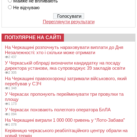
Майже не впливають
Не відчуваю
Переглянути результати
ПОПУЛЯРНЕ НА САЙТІ
На Черкащині розпочнуть нараховувати виплати до Дня
Незалежності: хто і скільки може отримати
2 437
У Черкаській облраді визначили кандидатку на посаду
директора установи, яка супроводжує 39 закладів освіти
2 305
На Черкащині правоохоронці затримали військового, який
перебував у СЗЧ
1 348
У Черкасах пропонують перейменувати три провулки та
площу
1 173
У Черкасах поховають полеглого оператора БпЛА
1 094
На Черкащині виграли 1 000 000 гривень у “Лото-Забава”
1 078
Керівницю черкаського реабілітаційного центру обрали на
новий термін