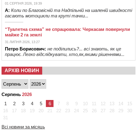
01 СЕРПНЯ 2026, 19:39
А:
Коли по Благовісній та Надпільній на шаленій швидкості
гасають мотоцикли та круті тачки...
“Туалетна схема” не спрацювала: Черкасам повернули
майже 2 га землі
31 ЛИПНЯ 2026, 13:27
Петро Борисович:
не поділились?... всі знають, як це
працює. Легко відслідкувати, хто,як,якими рішеннями...
АРХІВ НОВИН
Серпень
2026
1
2
3
4
5
6
7
8
9
10
11
12
13
14
15
16
17
18
19
20
21
22
23
24
25
26
27
28
29
30
31
Всі новини за місяць