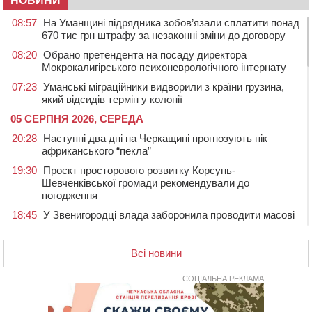
НОВИНИ
08:57
На Уманщині підрядника зобов’язали сплатити понад
670 тис грн штрафу за незаконні зміни до договору
08:20
Обрано претендента на посаду директора
Мокрокалигірського психоневрологічного інтернату
07:23
Уманські міграційники видворили з країни грузина,
який відсидів термін у колонії
05 СЕРПНЯ 2026, СЕРЕДА
20:28
Наступні два дні на Черкащині прогнозують пік
африканського “пекла”
19:30
Проєкт просторового розвитку Корсунь-
Шевченківської громади рекомендували до
погодження
18:45
У Звенигородці влада заборонила проводити масові
заходи
18:07
Боксерка з Черкащини готується до чемпіонату
Всі новини
Європи серед молоді
17:30
На Черкащині державі повернуть понад 2,6 га земель
СОЦІАЛЬНА РЕКЛАМА
природно-заповідного фонду