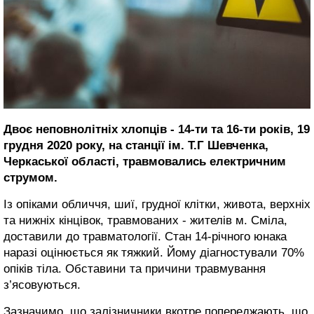
Двоє неповнолітніх хлопців - 14-ти та 16-ти років, 19
грудня 2020 року, на станції ім. Т.Г Шевченка,
Черкаської області, травмовались електричним
струмом.
Із опіками обличчя, шиї, грудної клітки, живота, верхніх
та нижніх кінцівок, травмованих - жителів м. Сміла,
доставили до травматології. Стан 14-річного юнака
наразі оцінюється як тяжкий. Йому діагностували 70%
опіків тіла. Обставини та причини травмування
з’ясовуються.
Зазначимо, що залізничники вкотре попереджають, що