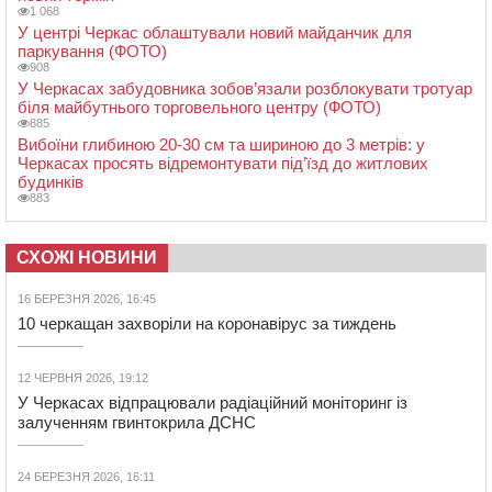
1 068
У центрі Черкас облаштували новий майданчик для
паркування (ФОТО)
908
У Черкасах забудовника зобов’язали розблокувати тротуар
біля майбутнього торговельного центру (ФОТО)
885
Вибоїни глибиною 20-30 см та шириною до 3 метрів: у
Черкасах просять відремонтувати під’їзд до житлових
будинків
883
СХОЖІ НОВИНИ
16 БЕРЕЗНЯ 2026, 16:45
10 черкащан захворіли на коронавірус за тиждень
12 ЧЕРВНЯ 2026, 19:12
У Черкасах відпрацювали радіаційний моніторинг із
залученням гвинтокрила ДСНС
24 БЕРЕЗНЯ 2026, 16:11