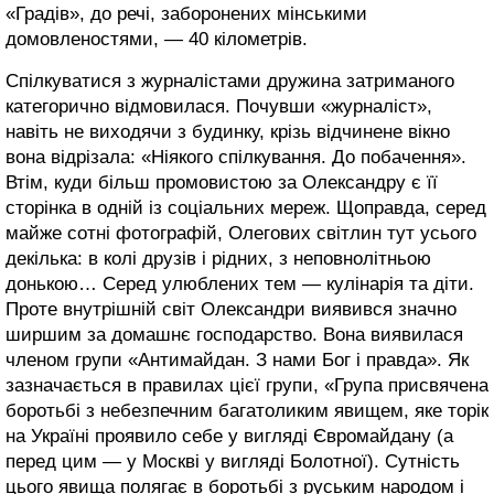
«Градів», до речі, заборонених мінськими
домовленостями, — 40 кілометрів.
Спілкуватися з журналістами дружина затриманого
категорично відмовилася. Почувши «журналіст»,
навіть не виходячи з будинку, крізь відчинене вікно
вона відрізала: «Ніякого спілкування. До побачення».
Втім, куди більш промовистою за Олександру є її
сторінка в одній із соціальних мереж. Щоправда, серед
майже сотні фотографій, Олегових світлин тут усього
декілька: в колі друзів і рідних, з неповнолітньою
донькою… Серед улюблених тем — кулінарія та діти.
Проте внутрішній світ Олександри виявився значно
ширшим за домашнє господарство. Вона виявилася
членом групи «Антимайдан. З нами Бог і правда». Як
зазначається в правилах цієї групи, «Група присвячена
боротьбі з небезпечним багатоликим явищем, яке торік
на Україні проявило себе у вигляді Євромайдану (а
перед цим — у Москві у вигляді Болотної). Сутність
цього явища полягає в боротьбі з руським народом і