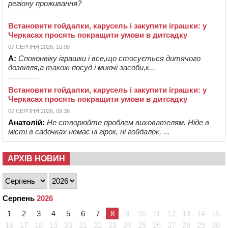
регіону проживання?
Встановити гойдалки, карусель і закупити іграшки: у
Черкасах просять покращити умови в дитсадку
07 СЕРПНЯ 2026, 10:09
А:
Споконвіку іграшки і все,що стосується дитячого
дозвілля,а також-посуд і миючі засоби,к...
Встановити гойдалки, карусель і закупити іграшки: у
Черкасах просять покращити умови в дитсадку
07 СЕРПНЯ 2026, 09:36
Анатолій:
Не створюйте проблем вихователям. Ніде в
місті в садочках немає ні гірок, ні гойдалок, ...
АРХІВ НОВИН
Серпень
2026
1
2
3
4
5
6
7
8
9
10
11
12
13
14
15
16
17
18
19
20
21
22
23
24
25
26
27
28
29
30