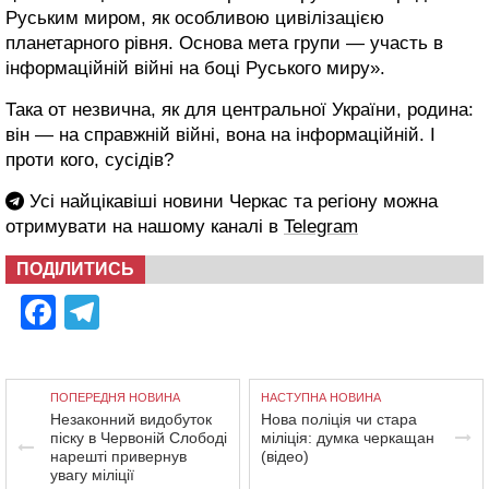
Руським миром, як особливою цивілізацією
планетарного рівня. Основа мета групи — участь в
інформаційній війні на боці Руського миру».
Така от незвична, як для центральної України, родина:
він — на справжній війні, вона на інформаційній. І
проти кого, сусідів?
Усі найцікавіші новини Черкас та регіону можна
отримувати на нашому каналі в
Telegram
ПОДІЛИТИСЬ
Facebook
Telegram
ПОПЕРЕДНЯ НОВИНА
НАСТУПНА НОВИНА
Незаконний видобуток
Нова поліція чи стара
піску в Червоній Слободі
міліція: думка черкащан
нарешті привернув
(відео)
увагу міліції