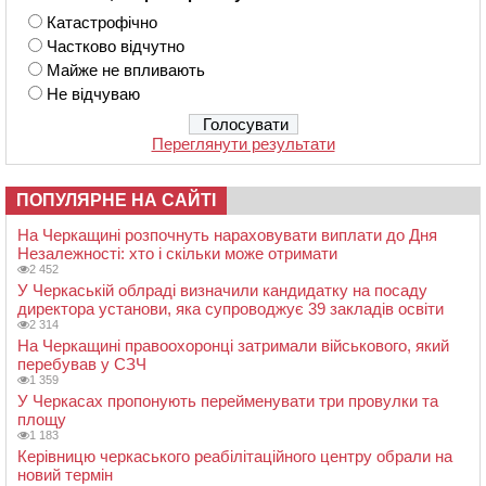
Катастрофічно
Частково відчутно
Майже не впливають
Не відчуваю
Переглянути результати
ПОПУЛЯРНЕ НА САЙТІ
На Черкащині розпочнуть нараховувати виплати до Дня
Незалежності: хто і скільки може отримати
2 452
У Черкаській облраді визначили кандидатку на посаду
директора установи, яка супроводжує 39 закладів освіти
2 314
На Черкащині правоохоронці затримали військового, який
перебував у СЗЧ
1 359
У Черкасах пропонують перейменувати три провулки та
площу
1 183
Керівницю черкаського реабілітаційного центру обрали на
новий термін