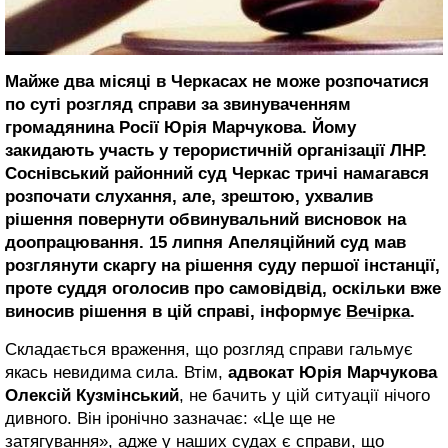
Майже два місяці в Черкасах не може розпочатися
по суті розгляд справи за звинуваченням
громадянина Росії Юрія Марчукова. Йому
закидають участь у терористичній організації ЛНР.
Соснівський районний суд Черкас тричі намагався
розпочати слухання, але, зрештою, ухвалив
рішення повернути обвинувальний висновок на
доопрацювання. 15 липня Апеляційний суд мав
розглянути скаргу на рішення суду першої інстанції,
проте суддя оголосив про самовідвід, оскільки вже
виносив рішення в цій справі, інформує
Вечірка
.
Складається враження, що розгляд справи гальмує
якась невидима сила. Втім,
адвокат Юрія Марчукова
Олексій Кузмінський
, не бачить у цій ситуації нічого
дивного. Він іронічно зазначає: «Це ще не
затягування», адже у наших судах є справи, що