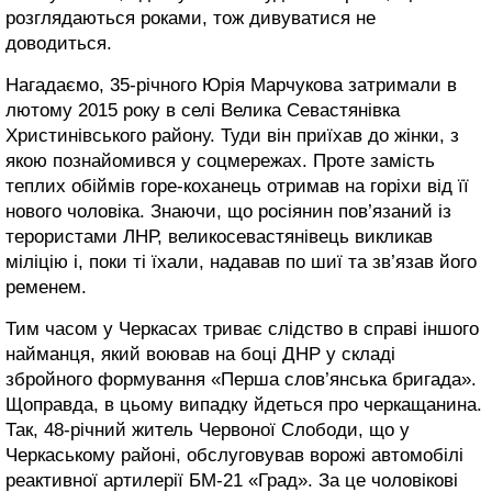
розглядаються роками, тож дивуватися не
доводиться.
Нагадаємо, 35-річного Юрія Марчукова затримали в
лютому 2015 року в селі Велика Севастянівка
Христинівського району. Туди він приїхав до жінки, з
якою познайомився у соцмережах. Проте замість
теплих обіймів горе-коханець отримав на горіхи від її
нового чоловіка. Знаючи, що росіянин пов’язаний із
терористами ЛНР, великосевастянівець викликав
міліцію і, поки ті їхали, надавав по шиї та зв’язав його
ременем.
Тим часом у Черкасах триває слідство в справі іншого
найманця, який воював на боці ДНР у складі
збройного формування «Перша слов’янська бригада».
Щоправда, в цьому випадку йдеться про черкащанина.
Так, 48-річний житель Червоної Слободи, що у
Черкаському районі, обслуговував ворожі автомобілі
реактивної артилерії БМ-21 «Град». За це чоловікові