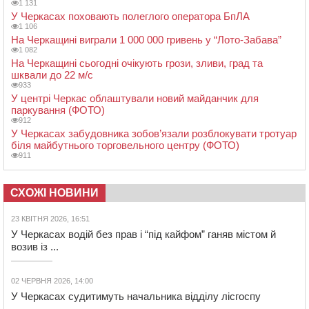
1 131
У Черкасах поховають полеглого оператора БпЛА
1 106
На Черкащині виграли 1 000 000 гривень у “Лото-Забава”
1 082
На Черкащині сьогодні очікують грози, зливи, град та
шквали до 22 м/с
933
У центрі Черкас облаштували новий майданчик для
паркування (ФОТО)
912
У Черкасах забудовника зобов’язали розблокувати тротуар
біля майбутнього торговельного центру (ФОТО)
911
СХОЖІ НОВИНИ
23 КВІТНЯ 2026, 16:51
У Черкасах водій без прав і “під кайфом” ганяв містом й
возив із ...
02 ЧЕРВНЯ 2026, 14:00
У Черкасах судитимуть начальника відділу лісгоспу