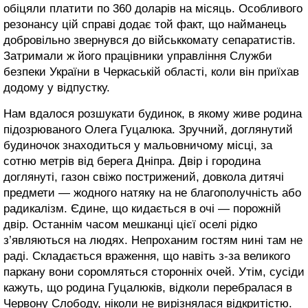
обіцяли платити по 360 доларів на місяць. Особливого
резонансу цій справі додає той факт, що найманець
добровільно звернувся до військкомату сепаратистів.
Затримали ж його працівники управління Служби
безпеки України в Черкаській області, коли він приїхав
додому у відпустку.
Нам вдалося розшукати будинок, в якому живе родина
підозрюваного Олега Гуцалюка. Зручний, доглянутий
будиночок знаходиться у мальовничому місці, за
сотню метрів від берега Дніпра. Двір і городина
доглянуті, газон свіжо пострижений, довкола дитячі
предмети — жодного натяку на не благополучність або
радикалізм. Єдине, що кидається в очі — порожній
двір. Останнім часом мешканці цієї оселі рідко
з’являються на людях. Непроханим гостям нині там не
раді. Складається враження, що навіть з-за великого
паркану вони соромляться сторонніх очей. Утім, сусіди
кажуть, що родина Гуцалюків, відколи перебралася в
Червону Слободу, ніколи не вирізнялася відкритістю.