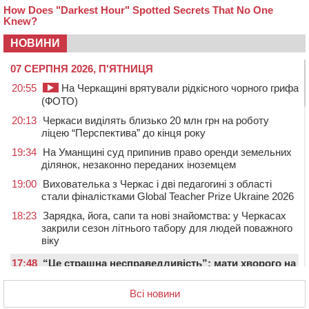
НОВИНИ
07 СЕРПНЯ 2026, П'ЯТНИЦЯ
20:55
На Черкащині врятували рідкісного чорного грифа
(ФОТО)
20:13
Черкаси виділять близько 20 млн грн на роботу
ліцею “Перспектива” до кінця року
19:34
На Уманщині суд припинив право оренди земельних
ділянок, незаконно переданих іноземцем
19:00
Вихователька з Черкас і дві педагогині з області
стали фіналістками Global Teacher Prize Ukraine 2026
18:23
Зарядка, йога, сапи та нові знайомства: у Черкасах
закрили сезон літнього табору для людей поважного
віку
17:48
“Це страшна несправедливість”: мати хворого на
СМА 13-річного хлопця із Драбівщини просить
ОВА виділити кошти на дороговартісні ліки
Всі новини