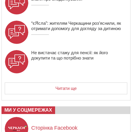
21:13
Вісім медалей, з яких чотири золоті: черкаські
спортсмени тріумфували на чемпіонаті України
“єЯсла”: жителям Черкащини роз’яснили, як
отримати допомогу для догляду за дитиною
Не вистачає стажу для пенсії: як його
докупити та що потрібно знати
Читати ще
МИ У СОЦМЕРЕЖАХ
Сторінка Facebook