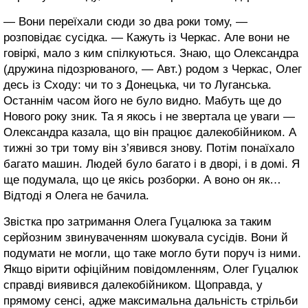
— Вони переїхали сюди зо два роки тому, —
розповідає сусідка. — Кажуть із Черкас. Але вони не
говіркі, мало з ким спілкуються. Знаю, що Олександра
(дружина підозрюваного, — Авт.) родом з Черкас, Олег
десь із Сходу: чи то з Донецька, чи то Луганська.
Останнім часом його не було видно. Мабуть ще до
Нового року зник. Та я якось і не звертала це уваги —
Олександра казала, що він працює далекобійником. А
тижні зо три тому він з’явився знову. Потім понаїхало
багато машин. Людей було багато і в дворі, і в домі. Я
ще подумала, що це якісь розборки. А воно он як…
Відтоді я Олега не бачила.
Звістка про затримання Олега Гуцалюка за таким
серйозним звинуваченням шокувала сусідів. Вони й
подумати не могли, що таке могло бути поруч із ними.
Якщо вірити офіційним повідомленням, Олег Гуцалюк
справді виявився далекобійником. Щоправда, у
прямому сенсі, адже максимальна дальність стрільби