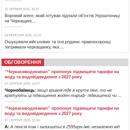
15 ЧЕРВНЯ 2026, 16:37
Ворожий агент, який готував підпали об’єктів Укрзалізниці
на Черкащині,...
03 БЕРЕЗНЯ 2026, 12:31
Ошукували військових та їхні родини: правоохоронці
затримали черкащанку, яка ...
ОБГОВОРЕННЯ
“Черкасиводоканал” пропонує підвищити тарифи на
воду та водовідведення з 2027 року
07 СЕРПНЯ 2026, 14:57
Чорнобаївець:
якщо гривня піде в круте піке, то не
врятують ці підвищення жоден тариф- підвищений чи ...
“Черкасиводоканал” пропонує підвищити тарифи на
воду та водовідведення з 2027 року
07 СЕРПНЯ 2026, 10:56
А:
А пенсія так і залишиться 2595грн./міс.незалежно від