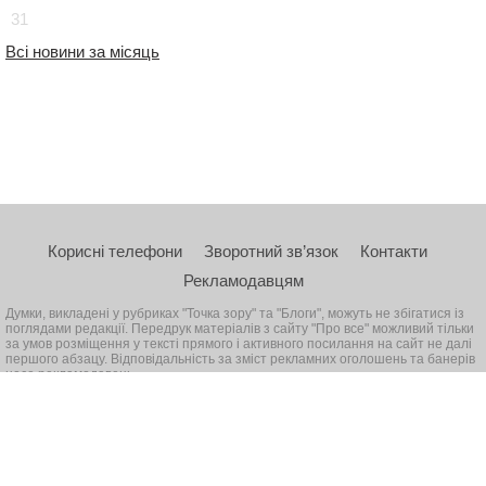
31
Всі новини за місяць
Корисні телефони
Зворотний зв’язок
Контакти
Рекламодавцям
Думки, викладені у рубриках "Точка зору" та "Блоги", можуть не збігатися із
поглядами редакції. Передрук матеріалів з сайту "Про все" можливий тільки
за умов розміщення у тексті прямого і активного посилання на сайт не далі
першого абзацу. Відповідальність за зміст рекламних оголошень та банерів
несе рекламодавець
© 2026, Всі права захищені