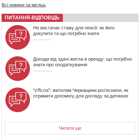
Всі новини за місяць
16:40
У Черкасах провели в останню путь двох
загиблих воїнів
ПИТАННЯ-ВІДПОВІДЬ
16:07
До 1 вересня у Черкасах оновлюють дорожню
Не вистачає стажу для пенсії: як його
розмітку біля навчальних закладів (ФОТОФАКТ)
докупити та що потрібно знати
15:39
На честь загиблого захисника і чемпіона світу в
Черкасах відкрили спортивно-реабілітаційний центр
Доходи від здачі житла в оренду: що потрібно
знати про оподаткування
“єЯсла”: жителям Черкащини роз’яснили, як
отримати допомогу для догляду за дитиною
Читати ще