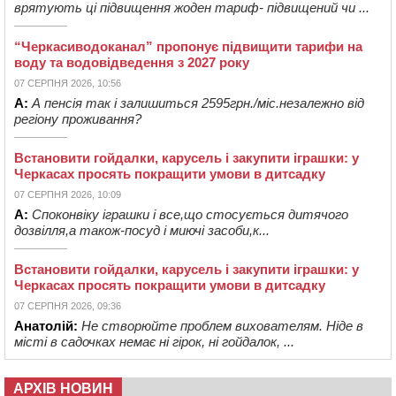
врятують ці підвищення жоден тариф- підвищений чи ...
“Черкасиводоканал” пропонує підвищити тарифи на
воду та водовідведення з 2027 року
07 СЕРПНЯ 2026, 10:56
А:
А пенсія так і залишиться 2595грн./міс.незалежно від
регіону проживання?
Встановити гойдалки, карусель і закупити іграшки: у
Черкасах просять покращити умови в дитсадку
07 СЕРПНЯ 2026, 10:09
А:
Споконвіку іграшки і все,що стосується дитячого
дозвілля,а також-посуд і миючі засоби,к...
Встановити гойдалки, карусель і закупити іграшки: у
Черкасах просять покращити умови в дитсадку
07 СЕРПНЯ 2026, 09:36
Анатолій:
Не створюйте проблем вихователям. Ніде в
місті в садочках немає ні гірок, ні гойдалок, ...
АРХІВ НОВИН