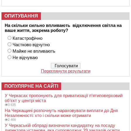
ОПИТУВАННЯ
На скільки сильно впливають відключення світла на
ваше життя, зокрема роботу?
Катастрофічно
Частково відчутно
Майже не впливають
Не відчуваю
Переглянути результати
ПОПУЛЯРНЕ НА САЙТІ
У Черкасах пропонують для приватизації п’ятиповерховий
об’єкт у центрі міста
3 635
На Черкащині розпочнуть нараховувати виплати до Дня
Незалежності: хто і скільки може отримати
2 466
У Черкаській облраді визначили кандидатку на посаду
директора установи, яка супроводжує 39 закладів освіти