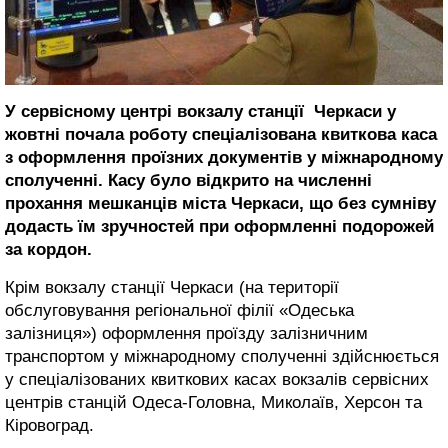
У сервісному центрі вокзалу станції Черкаси у
жовтні почала роботу спеціалізована квиткова каса
з оформлення проїзних документів у міжнародному
сполученні. Касу було відкрито на численні
прохання мешканців міста Черкаси, що без сумніву
додасть їм зручностей при оформленні подорожей
за кордон.
Крім вокзалу станції Черкаси (на території
обслуговування регіональної філії «Одеська
залізниця») оформлення проїзду залізничним
транспортом у міжнародному сполученні здійснюється
у спеціалізованих квиткових касах вокзалів сервісних
центрів станцій Одеса-Головна, Миколаїв, Херсон та
Кіровоград.