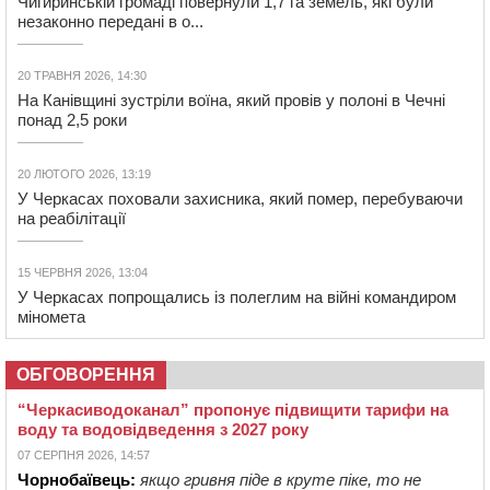
Чигиринській громаді повернули 1,7 га земель, які були
незаконно передані в о...
20 ТРАВНЯ 2026, 14:30
На Канівщині зустріли воїна, який провів у полоні в Чечні
понад 2,5 роки
20 ЛЮТОГО 2026, 13:19
У Черкасах поховали захисника, який помер, перебуваючи
на реабілітації
15 ЧЕРВНЯ 2026, 13:04
У Черкасах попрощались із полеглим на війні командиром
міномета
ОБГОВОРЕННЯ
“Черкасиводоканал” пропонує підвищити тарифи на
воду та водовідведення з 2027 року
07 СЕРПНЯ 2026, 14:57
Чорнобаївець:
якщо гривня піде в круте піке, то не