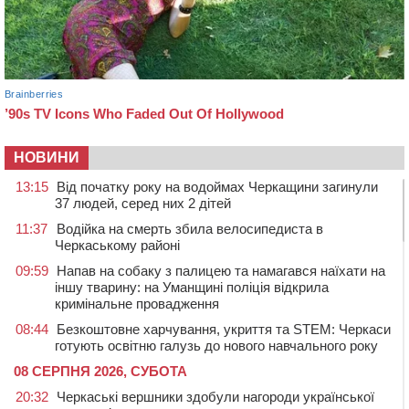
НОВИНИ
13:15
Від початку року на водоймах Черкащини загинули
37 людей, серед них 2 дітей
11:37
Водійка на смерть збила велосипедиста в
Черкаському районі
09:59
Напав на собаку з палицею та намагався наїхати на
іншу тварину: на Уманщині поліція відкрила
кримінальне провадження
08:44
Безкоштовне харчування, укриття та STEM: Черкаси
готують освітню галузь до нового навчального року
08 СЕРПНЯ 2026, СУБОТА
20:32
Черкаські вершники здобули нагороди української