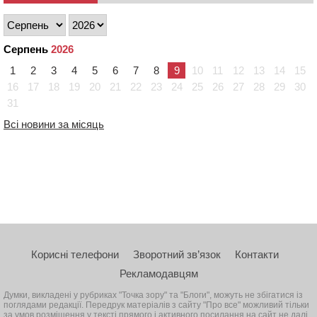
Серпень
2026
1
2
3
4
5
6
7
8
9
10
11
12
13
14
15
16
17
18
19
20
21
22
23
24
25
26
27
28
29
30
31
Всі новини за місяць
Корисні телефони
Зворотний зв’язок
Контакти
Рекламодавцям
Думки, викладені у рубриках "Точка зору" та "Блоги", можуть не збігатися із
поглядами редакції. Передрук матеріалів з сайту "Про все" можливий тільки
за умов розміщення у тексті прямого і активного посилання на сайт не далі