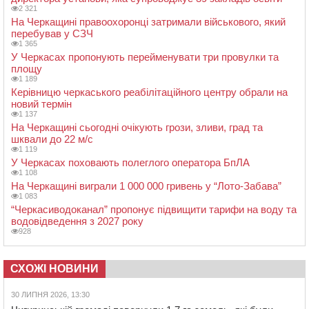
2 321
На Черкащині правоохоронці затримали військового, який
перебував у СЗЧ
1 365
У Черкасах пропонують перейменувати три провулки та
площу
1 189
Керівницю черкаського реабілітаційного центру обрали на
новий термін
1 137
На Черкащині сьогодні очікують грози, зливи, град та
шквали до 22 м/с
1 119
У Черкасах поховають полеглого оператора БпЛА
1 108
На Черкащині виграли 1 000 000 гривень у “Лото-Забава”
1 083
“Черкасиводоканал” пропонує підвищити тарифи на воду та
водовідведення з 2027 року
928
СХОЖІ НОВИНИ
30 ЛИПНЯ 2026, 13:30