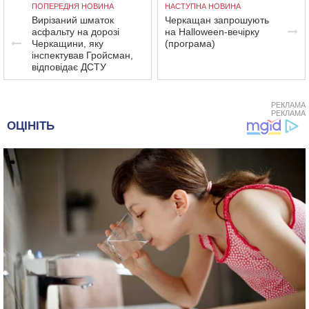
ПОПЕРЕДНЯ НОВИНА
НАСТУПНА НОВИНА
Вирізаний шматок
Черкащан запрошують
асфальту на дорозі
на Halloween-вечірку
Черкащини, яку
(програма)
інспектував Гройсман,
відповідає ДСТУ
РЕКЛАМА
РЕКЛАМА