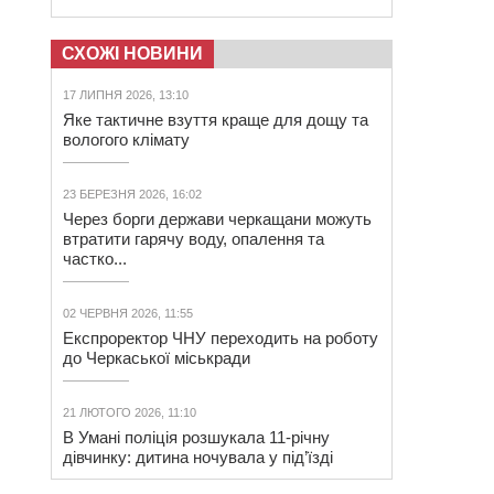
СХОЖІ НОВИНИ
17 ЛИПНЯ 2026, 13:10
Яке тактичне взуття краще для дощу та
вологого клімату
23 БЕРЕЗНЯ 2026, 16:02
Через борги держави черкащани можуть
втратити гарячу воду, опалення та
частко...
02 ЧЕРВНЯ 2026, 11:55
Експроректор ЧНУ переходить на роботу
до Черкаської міськради
21 ЛЮТОГО 2026, 11:10
В Умані поліція розшукала 11-річну
дівчинку: дитина ночувала у під’їзді