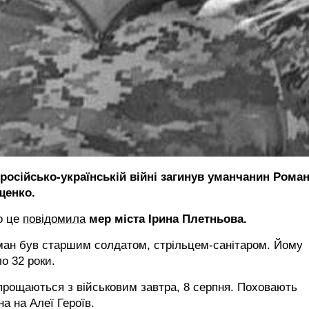
 російсько-українській війні загинув уманчанин Рома
щенко.
о це
повідомила
мер міста Ірина Плетньова.
ман був старшим солдатом, стрільцем-санітаром. Йому
о 32 роки.
рощаються з військовим завтра, 8 серпня. Поховають
на на Алеї Героїв.