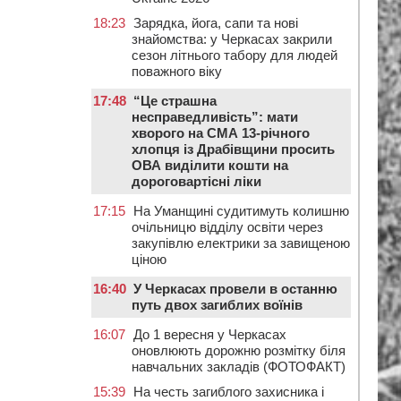
18:23
Зарядка, йога, сапи та нові
знайомства: у Черкасах закрили
сезон літнього табору для людей
поважного віку
17:48
“Це страшна
несправедливість”: мати
хворого на СМА 13-річного
хлопця із Драбівщини просить
ОВА виділити кошти на
дороговартісні ліки
17:15
На Уманщині судитимуть колишню
очільницю відділу освіти через
закупівлю електрики за завищеною
ціною
16:40
У Черкасах провели в останню
путь двох загиблих воїнів
16:07
До 1 вересня у Черкасах
оновлюють дорожню розмітку біля
навчальних закладів (ФОТОФАКТ)
15:39
На честь загиблого захисника і