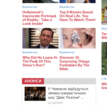
07:30
Понад 968 мільйонів гривень
земельного податку сплатили на
Черкащині
06 СЕРПНЯ 2026, ЧЕТВЕР
21:13
Вісім медалей, з яких чотири
золоті: черкаські спортсмени
тріумфували на чемпіонаті України
АНОНСИ
У Черкасах відбудуться
зйомки гумористичного
шоу “Двіж: Розгони” ...
03 СЕРПНЯ