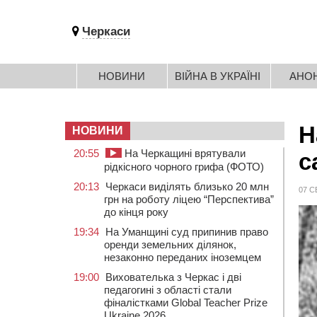
Черкаси
НОВИНИ
ВІЙНА В УКРАЇНІ
АНО
Н
НОВИНИ
20:55
На Черкащині врятували
с
рідкісного чорного грифа (ФОТО)
20:13
Черкаси виділять близько 20 млн
07 С
грн на роботу ліцею “Перспектива”
до кінця року
19:34
На Уманщині суд припинив право
оренди земельних ділянок,
незаконно переданих іноземцем
19:00
Вихователька з Черкас і дві
педагогині з області стали
фіналістками Global Teacher Prize
Ukraine 2026