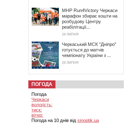
MHP Run4Victory Черкаси
марафон збирає кошти на
розбудову Центру
реабілітації...
28 ЛИПНЯ
Черкаський МСК “Дніпро”
готується до матчів
чемпіонату України з ...
28 ЛИПНЯ
ПОГОДА
Погода
Черкаси
вологість:
тиск:
вітер:
Погода на 10 днів від
sinoptik.ua