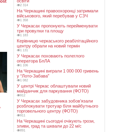
освіти
2 314
На Черкащині правоохоронці затримали
військового, який перебував у СЗЧ
1 358
У Черкасах пропонують перейменувати
три провулки та площу
1 183
Керівницю черкаського реабілітаційного
центру обрали на новий термін
1 131
У Черкасах поховають полеглого
оператора БпЛА
1 106
На Черкащині виграли 1 000 000 гривень
у “Лото-Забава”
1 082
У центрі Черкас облаштували новий
майданчик для паркування (ФОТО)
912
У Черкасах забудовника зобов’язали
розблокувати тротуар біля майбутнього
торговельного центру (ФОТО)
911
На Черкащині сьогодні очікують грози,
зливи, град та шквали до 22 м/с
891