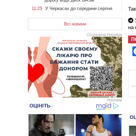
11:29
У Черкасах до середини серпня
Так
обмежать рух транспорту на трьох
вулицях
У
Всі новини
на
10:54
На Черкащині кількість укриттів
збільшилась уп’ятеро з початку
СОЦІАЛЬНА РЕКЛАМА
повномасштабної війни
П
10:15
У Черкасах водій Audi Q5
спричинив аварію, не пропустивши
інший кросовер
09:42
“Черкасиводоканал” пропонує
підвищити тарифи на воду та
водовідведення з 2027 року
09:08
Встановити гойдалки, карусель і
закупити іграшки: у Черкасах
просять покращити умови в
РЕКЛАМА
дитсадку
08:22
“На щиті” у Чорнобаївську
громаду повертається полеглий
біля Кліщіївки воїн