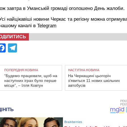
ож завтра в Уманській громаді оголошено День жалоби.
сі найцікавіші новини Черкас та регіону можна отримув
 нашому каналі в
Telegram
ОДІЛИТИСЬ
Facebook
Telegram
ПОПЕРЕДНЯ НОВИНА
НАСТУПНА НОВИНА
“Будемо працювати, щоб на
На Черкащині цьогоріч
наступних іграх було перше
з’явиться 11 нових шкільних
місце”, – Ілля Ковтун
автобусів
РЕК
РЕК