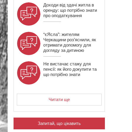
Доходи від здачі житла в
оренду: що потрібно знати
про оподаткування
“єЯсла”: жителям
Черкащини роз’яснили, як
отримати допомогу для
догляду за дитиною
Не вистачає стажу для
пенсії: як його докупити та
що потрібно знати
Читати ще
Запитай, що цікавить