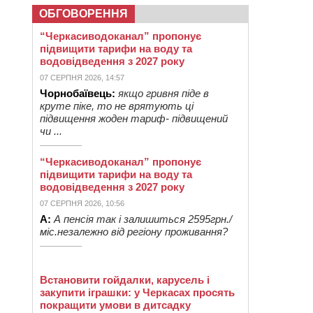
ОБГОВОРЕННЯ
“Черкасиводоканал” пропонує
підвищити тарифи на воду та
водовідведення з 2027 року
07 СЕРПНЯ 2026, 14:57
Чорнобаївець:
якщо гривня піде в
круте піке, то не врятують ці
підвищення жоден тариф- підвищений
чи ...
“Черкасиводоканал” пропонує
підвищити тарифи на воду та
водовідведення з 2027 року
07 СЕРПНЯ 2026, 10:56
А:
А пенсія так і залишиться 2595грн./
міс.незалежно від регіону проживання?
Встановити гойдалки, карусель і
закупити іграшки: у Черкасах просять
покращити умови в дитсадку