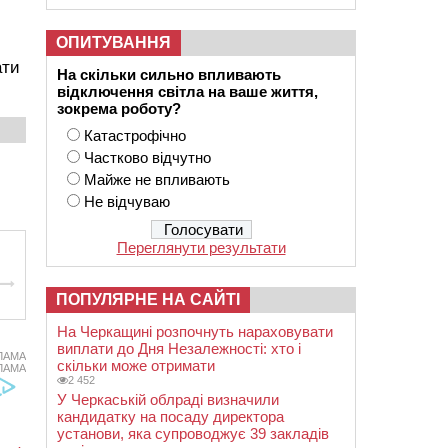
ОПИТУВАННЯ
ати
На скільки сильно впливають
відключення світла на ваше життя,
зокрема роботу?
Катастрофічно
Частково відчутно
Майже не впливають
Не відчуваю
Переглянути результати
ПОПУЛЯРНЕ НА САЙТІ
На Черкащині розпочнуть нараховувати
виплати до Дня Незалежності: хто і
ЛАМА
скільки може отримати
ЛАМА
2 452
У Черкаській облраді визначили
кандидатку на посаду директора
установи, яка супроводжує 39 закладів