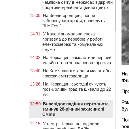
чемпіона світу в Черкасах відкрили
спортивно-реабілітаційний центр
15:05
На Звенигородщині, попри
заборону міськради, проведуть
“Ше.Fest”
14:31
У Каневі аномальна спека
призвела до перебоїв у роботі
електромереж та комунальних
служб
14:02
На Черкащині намолотили перший
мільйон тонн зерна нового врожаю
13:40
На Кам’янщині сталася масштабна
На
пожежа сміттєзвалища
Фі
13:26
На Черкащині сьогодні очікують
грози, зливи, град та шквали до 22
Пр
м/с
Ро
12:50
Внаслідок падіння вертольота
бул
загинув 28-річний захисник зі
Сміли
Поп
12:15
У центрі Черкас не поділили
вої
дорогу водії двох ВАЗів