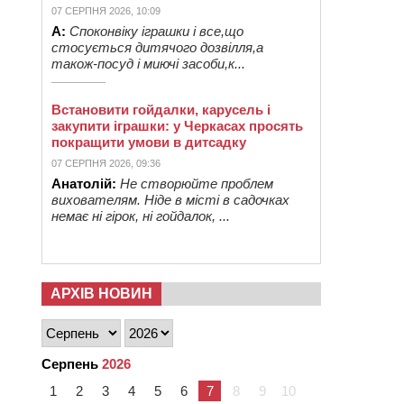
07 СЕРПНЯ 2026, 10:09
А:
Споконвіку іграшки і все,що
стосується дитячого дозвілля,а
також-посуд і миючі засоби,к...
Встановити гойдалки, карусель і
закупити іграшки: у Черкасах просять
покращити умови в дитсадку
07 СЕРПНЯ 2026, 09:36
Анатолій:
Не створюйте проблем
вихователям. Ніде в місті в садочках
немає ні гірок, ні гойдалок, ...
АРХІВ НОВИН
Серпень
2026
1
2
3
4
5
6
7
8
9
10