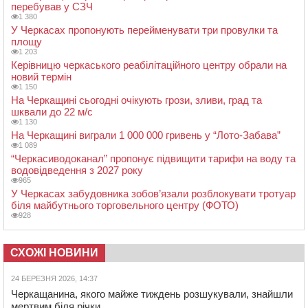
перебував у СЗЧ
1 380
У Черкасах пропонують перейменувати три провулки та
площу
1 203
Керівницю черкаського реабілітаційного центру обрали на
новий термін
1 150
На Черкащині сьогодні очікують грози, зливи, град та
шквали до 22 м/с
1 130
На Черкащині виграли 1 000 000 гривень у “Лото-Забава”
1 089
“Черкасиводоканал” пропонує підвищити тарифи на воду та
водовідведення з 2027 року
965
У Черкасах забудовника зобов’язали розблокувати тротуар
біля майбутнього торговельного центру (ФОТО)
928
СХОЖІ НОВИНИ
24 БЕРЕЗНЯ 2026, 14:37
Черкащанина, якого майже тиждень розшукували, знайшли
мертвим біля річки