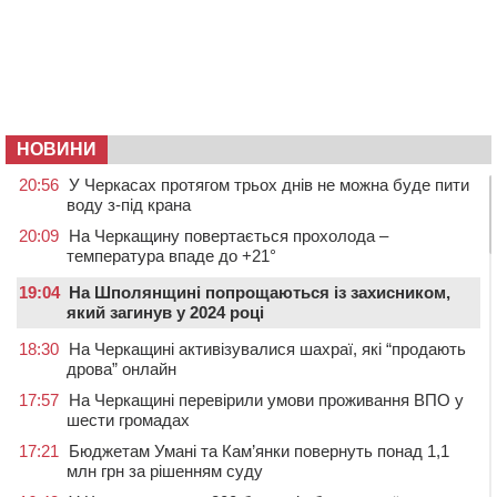
НОВИНИ
20:56
У Черкасах протягом трьох днів не можна буде пити
воду з-під крана
20:09
На Черкащину повертається прохолода –
температура впаде до +21°
19:04
На Шполянщині попрощаються із захисником,
який загинув у 2024 році
18:30
На Черкащині активізувалися шахраї, які “продають
дрова” онлайн
17:57
На Черкащині перевірили умови проживання ВПО у
шести громадах
17:21
Бюджетам Умані та Кам’янки повернуть понад 1,1
млн грн за рішенням суду