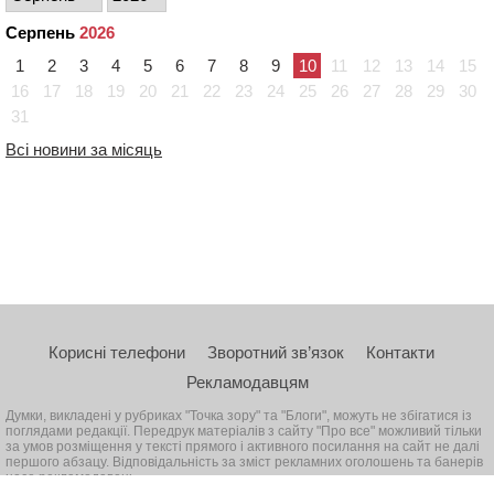
Серпень
2026
1
2
3
4
5
6
7
8
9
10
11
12
13
14
15
16
17
18
19
20
21
22
23
24
25
26
27
28
29
30
31
Всі новини за місяць
Корисні телефони
Зворотний зв’язок
Контакти
Рекламодавцям
Думки, викладені у рубриках "Точка зору" та "Блоги", можуть не збігатися із
поглядами редакції. Передрук матеріалів з сайту "Про все" можливий тільки
за умов розміщення у тексті прямого і активного посилання на сайт не далі
першого абзацу. Відповідальність за зміст рекламних оголошень та банерів
несе рекламодавець