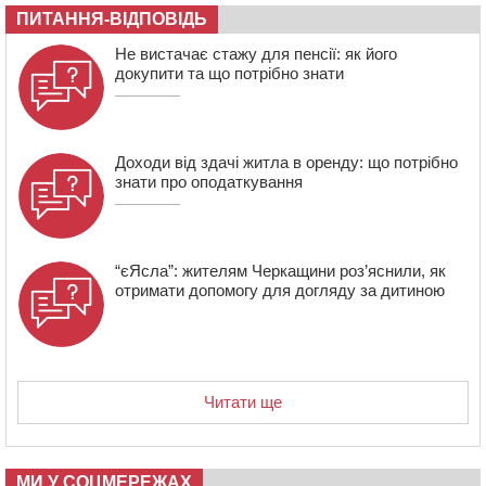
17:27
У Черкасах триває завершальний етап прийому заяв
ПИТАННЯ-ВІДПОВІДЬ
на літній відпочинок дітей пільгових категорій
Не вистачає стажу для пенсії: як його
15:32
«Будеш пожежним!»: рятувальник з Умані про
докупити та що потрібно знати
професію, що почалася з його власного порятунку
Доходи від здачі житла в оренду: що потрібно
знати про оподаткування
“єЯсла”: жителям Черкащини роз’яснили, як
отримати допомогу для догляду за дитиною
Читати ще
МИ У СОЦМЕРЕЖАХ