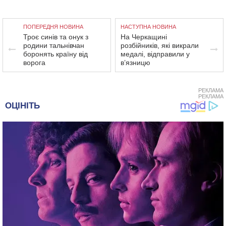
ПОПЕРЕДНЯ НОВИНА
НАСТУПНА НОВИНА
Троє синів та онук з
На Черкащині
родини тальнівчан
розбійників, які викрали
боронять країну від
медалі, відправили у
ворога
в’язницю
РЕКЛАМА
РЕКЛАМА