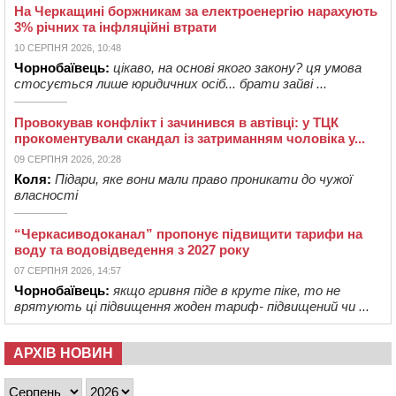
На Черкащині боржникам за електроенергію нарахують
3% річних та інфляційні втрати
10 СЕРПНЯ 2026, 10:48
Чорнобаївець:
цікаво, на основі якого закону? ця умова
стосується лише юридичних осіб... брати зайві ...
Провокував конфлікт і зачинився в автівці: у ТЦК
прокоментували скандал із затриманням чоловіка у...
09 СЕРПНЯ 2026, 20:28
Коля:
Підари, яке вони мали право проникати до чужої
власності
“Черкасиводоканал” пропонує підвищити тарифи на
воду та водовідведення з 2027 року
07 СЕРПНЯ 2026, 14:57
Чорнобаївець:
якщо гривня піде в круте піке, то не
врятують ці підвищення жоден тариф- підвищений чи ...
АРХІВ НОВИН