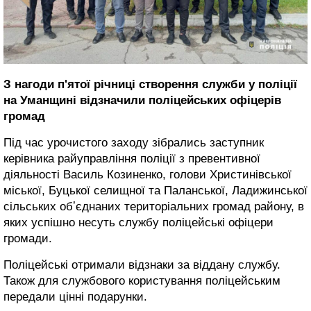
З нагоди п'ятої річниці створення служби у поліції
на Уманщині відзначили поліцейських офіцерів
громад
Під час урочистого заходу зібрались заступник
керівника райуправління поліції з превентивної
діяльності Василь Козиненко, голови Христинівської
міської, Буцької селищної та Паланської, Ладижинської
сільських обʼєднаних територіальних громад району, в
яких успішно несуть службу поліцейські офіцери
громади.
Поліцейські отримали відзнаки за віддану службу.
Також для службового користування поліцейським
передали цінні подарунки.