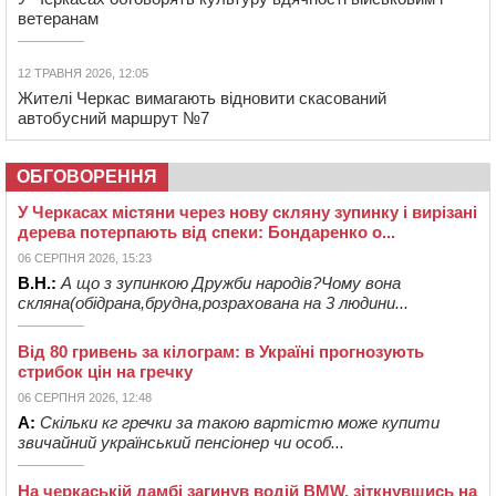
ветеранам
12 ТРАВНЯ 2026, 12:05
Жителі Черкас вимагають відновити скасований
автобусний маршрут №7
ОБГОВОРЕННЯ
У Черкасах містяни через нову скляну зупинку і вирізані
дерева потерпають від спеки: Бондаренко о...
06 СЕРПНЯ 2026, 15:23
В.Н.:
А що з зупинкою Дружби народів?Чому вона
скляна(обідрана,брудна,розрахована на 3 людини...
Від 80 гривень за кілограм: в Україні прогнозують
стрибок цін на гречку
06 СЕРПНЯ 2026, 12:48
А:
Скільки кг гречки за такою вартістю може купити
звичайний український пенсіонер чи особ...
На черкаській дамбі загинув водій BMW, зіткнувшись на