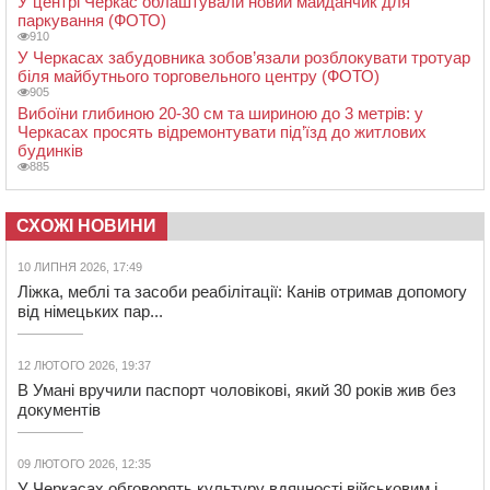
У центрі Черкас облаштували новий майданчик для
паркування (ФОТО)
910
У Черкасах забудовника зобов’язали розблокувати тротуар
біля майбутнього торговельного центру (ФОТО)
905
Вибоїни глибиною 20-30 см та шириною до 3 метрів: у
Черкасах просять відремонтувати під’їзд до житлових
будинків
885
СХОЖІ НОВИНИ
10 ЛИПНЯ 2026, 17:49
Ліжка, меблі та засоби реабілітації: Канів отримав допомогу
від німецьких пар...
12 ЛЮТОГО 2026, 19:37
В Умані вручили паспорт чоловікові, який 30 років жив без
документів
09 ЛЮТОГО 2026, 12:35
У Черкасах обговорять культуру вдячності військовим і