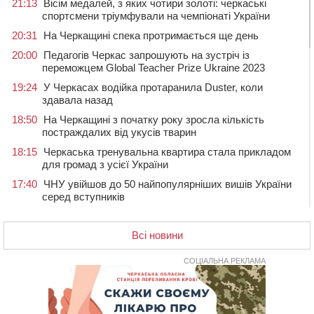
21:13
Вісім медалей, з яких чотири золоті: черкаські
спортсмени тріумфували на чемпіонаті України
20:31
На Черкащині спека протримається ще день
20:00
Педагогів Черкас запрошують на зустріч із
переможцем Global Teacher Prize Ukraine 2023
19:24
У Черкасах водійка протаранила Duster, коли
здавала назад
18:50
На Черкащині з початку року зросла кількість
постраждалих від укусів тварин
18:15
Черкаська тренувальна квартира стала прикладом
для громад з усієї України
17:40
ЧНУ увійшов до 50 найпопулярніших вишів України
серед вступників
17:07
На Хімселищі у Черкасах облаштували новий
контейнерний майданчик
Всі новини
16:32
Без розтину грудної клітки: у Черкасах 75-річній
пацієнтці замінили аортальний клапан
СОЦІАЛЬНА РЕКЛАМА
16:00
У Черкаському онкоцентрі встановили сонячну
електростанцію за понад пів мільйона гривень