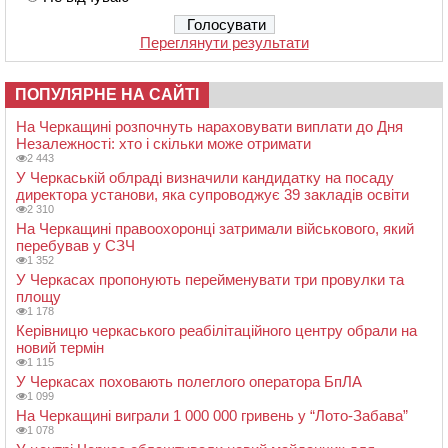
Переглянути результати
ПОПУЛЯРНЕ НА САЙТІ
На Черкащині розпочнуть нараховувати виплати до Дня
Незалежності: хто і скільки може отримати
2 443
У Черкаській облраді визначили кандидатку на посаду
директора установи, яка супроводжує 39 закладів освіти
2 310
На Черкащині правоохоронці затримали військового, який
перебував у СЗЧ
1 352
У Черкасах пропонують перейменувати три провулки та
площу
1 178
Керівницю черкаського реабілітаційного центру обрали на
новий термін
1 115
У Черкасах поховають полеглого оператора БпЛА
1 099
На Черкащині виграли 1 000 000 гривень у “Лото-Забава”
1 078