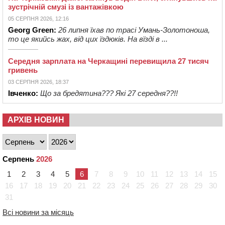
зустрічній смузі із вантажівкою
05 СЕРПНЯ 2026, 12:16
Georg Green:
26 липня їхав по трасі Умань-Золотоноша,
то це якийсь жах, від цих їздюків. На вїзді в ...
Середня зарплата на Черкащині перевищила 27 тисяч
гривень
03 СЕРПНЯ 2026, 18:37
Івченко:
Що за бредятина??? Які 27 середня??!!
АРХІВ НОВИН
Серпень
2026
1
2
3
4
5
6
7
8
9
10
11
12
13
14
15
16
17
18
19
20
21
22
23
24
25
26
27
28
29
30
31
Всі новини за місяць