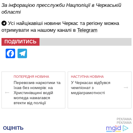
За інфорацією пресслужби Нацполіції в Черкаській
області
Усі найцікавіші новини Черкас та регіону можна
отримувати на нашому каналі в
Telegram
ПОДІЛИТИСЬ
Facebook
Telegram
ПОПЕРЕДНЯ НОВИНА
НАСТУПНА НОВИНА
Перевозив наркотики та
У Черкасах відбувся
їхав без номерів: на
чемпіонат з
Христинівщині водій
медіаграмотності
мопеда намагався
втекти від поліції
РЕКЛАМА
РЕКЛАМА