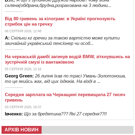
скляна(обідрана,брудна,розрахована на 3 людини...
Від 80 гривень за кілограм: в Україні прогнозують
стрибок цін на гречку
06 СЕРПНЯ 2026, 12:48
А:
Скільки кг гречки за такою вартістю може купити
звичайний український пенсіонер чи особ...
На черкаській дамбі загинув водій BMW, зіткнувшись на
зустрічній смузі із вантажівкою
05 СЕРПНЯ 2026, 12:16
Georg Green:
26 липня їхав по трасі Умань-Золотоноша,
то це якийсь жах, від цих їздюків. На вїзді в ...
Середня зарплата на Черкащині перевищила 27 тисяч
гривень
03 СЕРПНЯ 2026, 18:37
Івченко:
Що за бредятина??? Які 27 середня??!!
АРХІВ НОВИН