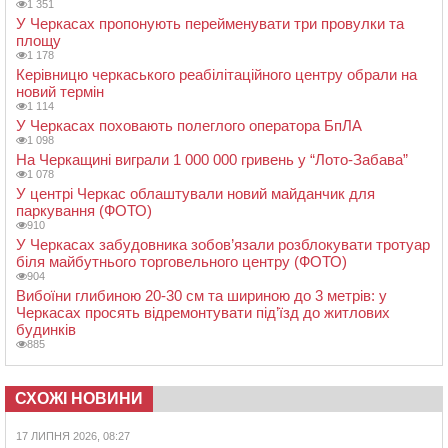
1 351
У Черкасах пропонують перейменувати три провулки та
площу
1 178
Керівницю черкаського реабілітаційного центру обрали на
новий термін
1 114
У Черкасах поховають полеглого оператора БпЛА
1 098
На Черкащині виграли 1 000 000 гривень у “Лото-Забава”
1 078
У центрі Черкас облаштували новий майданчик для
паркування (ФОТО)
910
У Черкасах забудовника зобов’язали розблокувати тротуар
біля майбутнього торговельного центру (ФОТО)
904
Вибоїни глибиною 20-30 см та шириною до 3 метрів: у
Черкасах просять відремонтувати під’їзд до житлових
будинків
885
СХОЖІ НОВИНИ
17 ЛИПНЯ 2026, 08:27