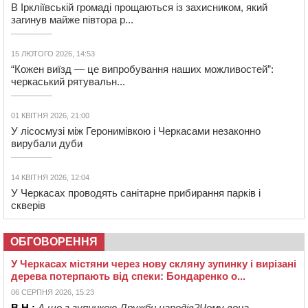
В Іркліївській громаді прощаються із захисником, який
загинув майже півтора р...
15 ЛЮТОГО 2026, 14:53
“Кожен виїзд — це випробування наших можливостей”:
черкаський рятувальн...
01 КВІТНЯ 2026, 21:00
У лісосмузі між Геронимівкою і Черкасами незаконно
вирубали дуби
14 КВІТНЯ 2026, 12:04
У Черкасах проводять санітарне прибирання парків і
скверів
ОБГОВОРЕННЯ
У Черкасах містяни через нову скляну зупинку і вирізані
дерева потерпають від спеки: Бондаренко о...
06 СЕРПНЯ 2026, 15:23
В.Н.:
А що з зупинкою Дружби народів?Чому вона