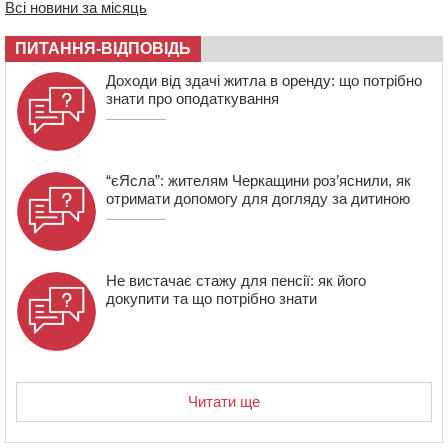
Всі новини за місяць
Мокрокалигірського психоневрологічного інтернату
07:23
Уманські міграційники видворили з країни грузина,
ПИТАННЯ-ВІДПОВІДЬ
який відсидів термін у колонії
Доходи від здачі житла в оренду: що потрібно
знати про оподаткування
“єЯсла”: жителям Черкащини роз’яснили, як
отримати допомогу для догляду за дитиною
Не вистачає стажу для пенсії: як його
докупити та що потрібно знати
Читати ще