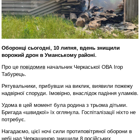
Оборонці сьогодні, 10 липня, вдень знищили
ворожий дрон в Уманському районі.
Про це
повідомив
начальник Черкаської ОВА Ігор
Табурець.
Рятувальники, прибувши на виклик, виявили пожежу
надвірної споруди. Імовірно, внаслідок падіння уламків.
Удома в цей момент була родина з трьома дітьми.
Бригада «швидкої» їх оглянула. Госпіталізації ніхто не
потребує.
Нагадаємо, цієї ночі сили протиповітряної оборони в
небі над Черкащиною
знищили
8 російських