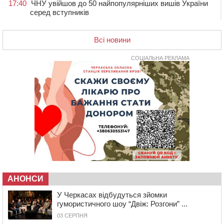
17:40
ЧНУ увійшов до 50 найпопулярніших вишів України
серед вступників
17:07
На Хімселищі у Черкасах облаштували новий
контейнерний майданчик
Всі новини
16:32
Без розтину грудної клітки: у Черкасах 75-річній
пацієнтці замінили аортальний клапан
СОЦІАЛЬНА РЕКЛАМА
16:00
У Черкаському онкоцентрі встановили сонячну
електростанцію за понад пів мільйона гривень
15:30
У Київській області прощаються з полеглим на
фронті жителем Монастирищини
14:53
У Черкасах містяни через нову скляну зупинку і
вирізані дерева потерпають від спеки: Бондаренко
обіцяє масштабне озеленення
14:17
Провокував конфлікт і зачинився в автівці: у ТЦК
прокоментували скандал із затриманням
чоловіка у Тальному
АНОНСИ
У Черкасах відбудуться зйомки
13:55
У Тальному працівники ТЦК вибили вікно і
гумористичного шоу “Двіж: Розгони” ...
витягли з автівки чоловіка (ВІДЕО)
03 СЕРПНЯ
13:27
На Звенигородщині чоловік до смерті побив 82-