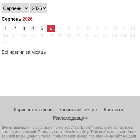
Серпень
2026
1
2
3
4
5
6
7
8
9
10
11
12
13
14
15
16
17
18
19
20
21
22
23
24
25
26
27
28
29
30
31
Всі новини за місяць
Корисні телефони
Зворотний зв’язок
Контакти
Рекламодавцям
Думки, викладені у рубриках "Точка зору" та "Блоги", можуть не збігатися із
поглядами редакції. Передрук матеріалів з сайту "Про все" можливий тільки
за умов розміщення у тексті прямого і активного посилання на сайт не далі