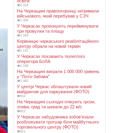
освіти
2 314
На Черкащині правоохоронці затримали
військового, який перебував у СЗЧ
1 359
У Черкасах пропонують перейменувати
три провулки та площу
1 183
Керівницю черкаського реабілітаційного
центру обрали на новий термін
1 131
У Черкасах поховають полеглого
оператора БпЛА
1 106
На Черкащині виграли 1 000 000 гривень
у “Лото-Забава”
1 082
У центрі Черкас облаштували новий
майданчик для паркування (ФОТО)
912
На Черкащині сьогодні очікують грози,
зливи, град та шквали до 22 м/с
912
У Черкасах забудовника зобов’язали
розблокувати тротуар біля майбутнього
торговельного центру (ФОТО)
911