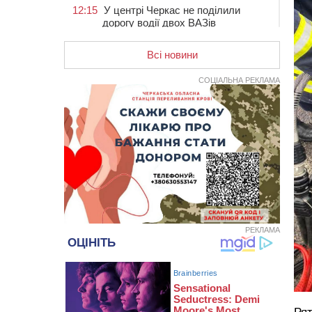
12:15
У центрі Черкас не поділили
дорогу водії двох ВАЗів
11:29
У Черкасах до середини серпня
обмежать рух транспорту на трьох
Всі новини
вулицях
СОЦІАЛЬНА РЕКЛАМА
10:54
На Черкащині кількість укриттів
збільшилась уп’ятеро з початку
повномасштабної війни
10:15
У Черкасах водій Audi Q5
спричинив аварію, не пропустивши
інший кросовер
09:42
“Черкасиводоканал” пропонує
підвищити тарифи на воду та
водовідведення з 2027 року
09:08
Встановити гойдалки, карусель і
РЕКЛАМА
закупити іграшки: у Черкасах
просять покращити умови в
дитсадку
08:22
“На щиті” у Чорнобаївську
громаду повертається полеглий