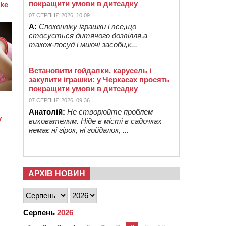
покращити умови в дитсадку
07 СЕРПНЯ 2026, 10:09
А:
Споконвіку іграшки і все,що
стосується дитячого дозвілля,а
також-посуд і миючі засоби,к...
Встановити гойдалки, карусель і
закупити іграшки: у Черкасах просять
покращити умови в дитсадку
07 СЕРПНЯ 2026, 09:36
Анатолій:
Не створюйте проблем
вихователям. Ніде в місті в садочках
немає ні гірок, ні гойдалок, ...
АРХІВ НОВИН
Серпень
2026