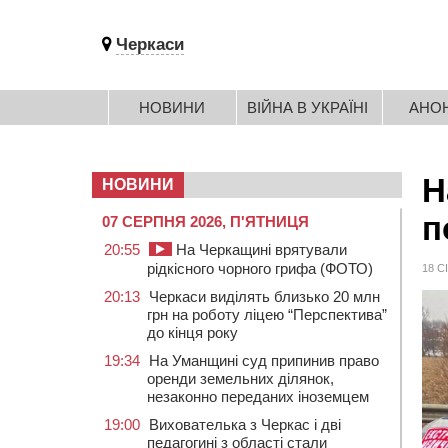
Черкаси
НОВИНИ
ВІЙНА В УКРАЇНІ
АНО
Н
НОВИНИ
п
07 СЕРПНЯ 2026, П'ЯТНИЦЯ
20:55
На Черкащині врятували
рідкісного чорного грифа (ФОТО)
18 С
20:13
Черкаси виділять близько 20 млн
грн на роботу ліцею “Перспектива”
до кінця року
19:34
На Уманщині суд припинив право
оренди земельних ділянок,
незаконно переданих іноземцем
19:00
Вихователька з Черкас і дві
педагогині з області стали