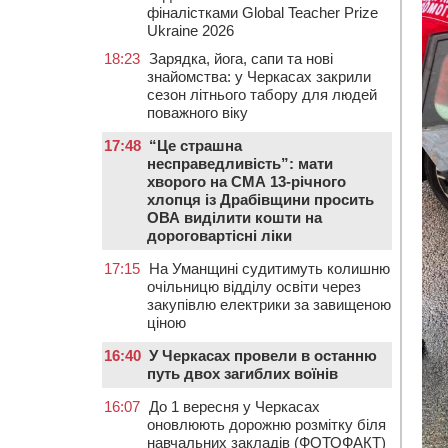
фіналістками Global Teacher Prize
Ukraine 2026
18:23
Зарядка, йога, сапи та нові
знайомства: у Черкасах закрили
сезон літнього табору для людей
поважного віку
17:48
“Це страшна
несправедливість”: мати
хворого на СМА 13-річного
хлопця із Драбівщини просить
ОВА виділити кошти на
дороговартісні ліки
17:15
На Уманщині судитимуть колишню
очільницю відділу освіти через
закупівлю електрики за завищеною
ціною
16:40
У Черкасах провели в останню
путь двох загиблих воїнів
16:07
До 1 вересня у Черкасах
оновлюють дорожню розмітку біля
навчальних закладів (ФОТОФАКТ)