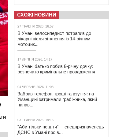
СХОЖІ НОВИНИ
27 ТРАВНЯ 2026, 16:57
В Умані велосипедист потрапив до
лікарні після зіткнення із 14-річним
мотоцик...
17 ЛИПНЯ 2026, 14:17
В Умані батько побив 8-річну дочку:
розпочато кримінальне провадження
04 ЧЕРВНЯ 2026, 11:08
Забрав телефон, гроші та взуття: на
Уманщині затримали грабіжника, який
напав...
і
ати
03 ТРАВНЯ 2026, 19:16
“Аби тільки не діти”, – спецпризначенець
ДСНС з Умані про в...