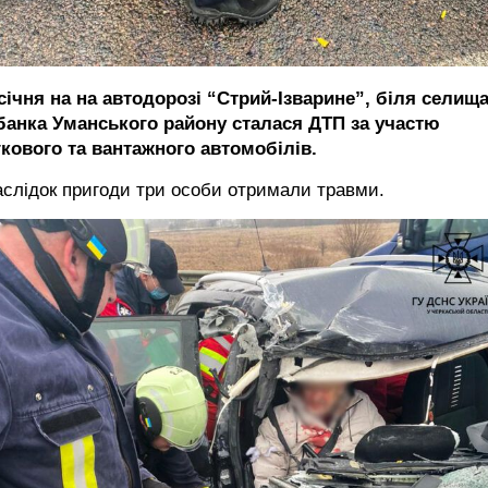
січня на на автодорозі “Стрий-Ізварине”, біля селищ
банка Уманського району сталася ДТП за участю
гкового та вантажного автомобілів.
слідок пригоди три особи отримали травми.