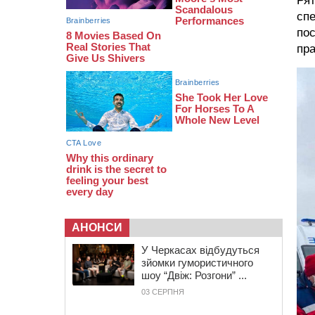
Рят
біля Кліщіївки воїн
сп
07:30
Понад 968 мільйонів гривень
пос
земельного податку сплатили на
пра
Черкащині
06 СЕРПНЯ 2026, ЧЕТВЕР
21:13
Вісім медалей, з яких чотири
золоті: черкаські спортсмени
тріумфували на чемпіонаті України
АНОНСИ
У Черкасах відбудуться
зйомки гумористичного
шоу “Двіж: Розгони” ...
03 СЕРПНЯ