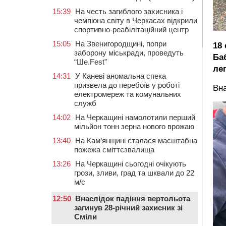
15:39
На честь загиблого захисника і
чемпіона світу в Черкасах відкрили
спортивно-реабілітаційний центр
15:05
На Звенигородщині, попри
18 
заборону міськради, проведуть
Ба
“Ше.Fest”
ле
14:31
У Каневі аномальна спека
призвела до перебоїв у роботі
Вна
електромереж та комунальних
служб
14:02
На Черкащині намолотили перший
мільйон тонн зерна нового врожаю
13:40
На Кам’янщині сталася масштабна
пожежа сміттєзвалища
13:26
На Черкащині сьогодні очікують
грози, зливи, град та шквали до 22
м/с
12:50
Внаслідок падіння вертольота
загинув 28-річний захисник зі
Сміли