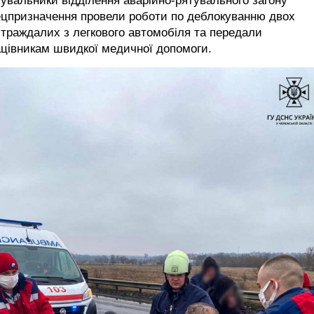
увальники відділення аварійно-рятувального загону
ецпризначення провели роботи по деблокуванню двох
траждалих з легкового автомобіля та передали
цівникам швидкої медичної допомоги.