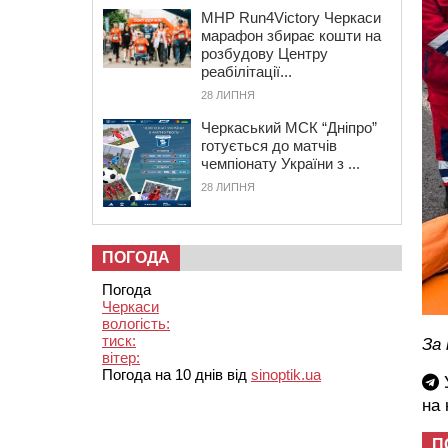
MHP Run4Victory Черкаси
марафон збирає кошти на
розбудову Центру
реабілітації...
28 ЛИПНЯ
Черкаський МСК “Дніпро”
готується до матчів
чемпіонату України з ...
28 ЛИПНЯ
ПОГОДА
Погода
Черкаси
вологість:
тиск:
За
вітер:
Погода на 10 днів від
sinoptik.ua
У
на
П