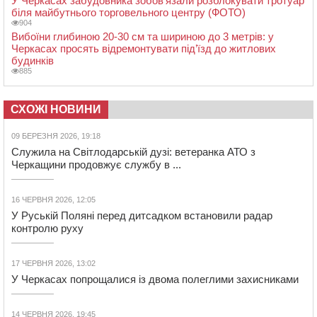
У Черкасах забудовника зобов’язали розблокувати тротуар
біля майбутнього торговельного центру (ФОТО)
904
Вибоїни глибиною 20-30 см та шириною до 3 метрів: у
Черкасах просять відремонтувати під’їзд до житлових
будинків
885
СХОЖІ НОВИНИ
09 БЕРЕЗНЯ 2026, 19:18
Служила на Світлодарській дузі: ветеранка АТО з
Черкащини продовжує службу в ...
16 ЧЕРВНЯ 2026, 12:05
У Руській Поляні перед дитсадком встановили радар
контролю руху
17 ЧЕРВНЯ 2026, 13:02
У Черкасах попрощалися із двома полеглими захисниками
14 ЧЕРВНЯ 2026, 19:45