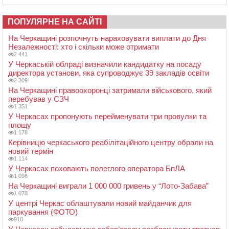
ПОПУЛЯРНЕ НА САЙТІ
На Черкащині розпочнуть нараховувати виплати до Дня
Незалежності: хто і скільки може отримати
2 441
У Черкаській облраді визначили кандидатку на посаду
директора установи, яка супроводжує 39 закладів освіти
2 309
На Черкащині правоохоронці затримали військового, який
перебував у СЗЧ
1 351
У Черкасах пропонують перейменувати три провулки та
площу
1 178
Керівницю черкаського реабілітаційного центру обрали на
новий термін
1 114
У Черкасах поховають полеглого оператора БпЛА
1 098
На Черкащині виграли 1 000 000 гривень у “Лото-Забава”
1 078
У центрі Черкас облаштували новий майданчик для
паркування (ФОТО)
910