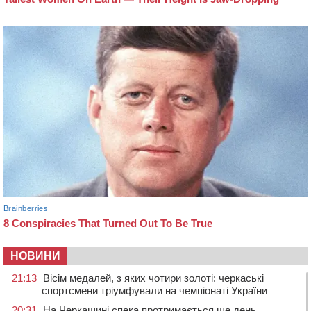
НОВИНИ
21:13
Вісім медалей, з яких чотири золоті: черкаські
спортсмени тріумфували на чемпіонаті України
20:31
На Черкащині спека протримається ще день