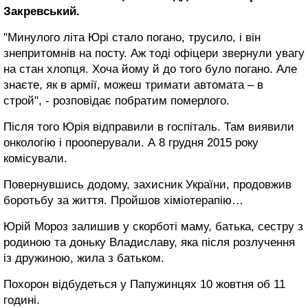
Закревський.
"Минулого літа Юрі стало погано, трусило, і він
знепритомнів на посту. Аж тоді офіцери звернули увагу
на стан хлопця. Хоча йому й до того було погано. Але
знаєте, як в армії, можеш тримати автомата – в
строй", - розповідає побратим померлого.
Після того Юрія відправили в госпіталь. Там виявили
онкологію і прооперували. А 8 грудня 2015 року
комісували.
Повернувшись додому, захисник України, продовжив
боротьбу за життя. Пройшов хіміотерапію…
Юрій Мороз залишив у скорботі маму, батька, сестру з
родиною та доньку Владиславу, яка після розлучення
із дружиною, жила з батьком.
Похорон відбудеться у Папужинцях 10 жовтня об 11
годині.