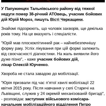
У Папужинцях Тальнівського району від тяжкої
недуги помер 38-річний АТОвець, учасник бойових
дій Юрій Мороз, пишуть
Вісті Черкащини
.
Знайомі підозрюють, що чоловік захворів, ще декілька
років тому. На це вказують і спеціалісти.
"Юрій мав плоскоклітинний рак – найнебезпечнішу
форму раку. Успіх лікування при цій формі залежить
від своєчасності діагностики. На жаль виявили його
дуже пізно", - каже
учасник бойових дій,
лікар
Олексій Юрченко.
Хвороба не стала завадою до мобілізації.
"Юрія призвали під час п’ятої хвилі мобілізації 22
квітня 2015 року. Після навчання у селі Старичі на
Львівщині, служив у 24 окремій механізованій бригаді",
- розповідає
заступник військового комісара-
начальник мобілізаційного відділення
Петро