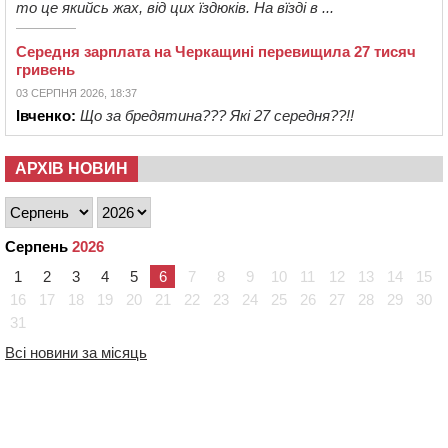
то це якийсь жах, від цих їздюків. На вїзді в ...
Середня зарплата на Черкащині перевищила 27 тисяч
гривень
03 СЕРПНЯ 2026, 18:37
Івченко:
Що за бредятина??? Які 27 середня??!!
АРХІВ НОВИН
Серпень
2026
1
2
3
4
5
6
7
8
9
10
11
12
13
14
15
16
17
18
19
20
21
22
23
24
25
26
27
28
29
30
31
Всі новини за місяць