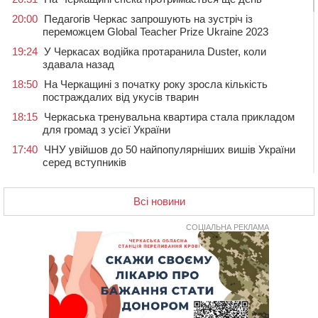
20:00
Педагогів Черкас запрошують на зустріч із
переможцем Global Teacher Prize Ukraine 2023
19:24
У Черкасах водійка протаранила Duster, коли
здавала назад
18:50
На Черкащині з початку року зросла кількість
постраждалих від укусів тварин
18:15
Черкаська тренувальна квартира стала прикладом
для громад з усієї України
17:40
ЧНУ увійшов до 50 найпопулярніших вишів України
серед вступників
17:07
На Хімселищі у Черкасах облаштували новий
контейнерний майданчик
Всі новини
16:32
Без розтину грудної клітки: у Черкасах 75-річній
пацієнтці замінили аортальний клапан
СОЦІАЛЬНА РЕКЛАМА
16:00
У Черкаському онкоцентрі встановили сонячну
електростанцію за понад пів мільйона гривень
15:30
У Київській області прощаються з полеглим на
фронті жителем Монастирищини