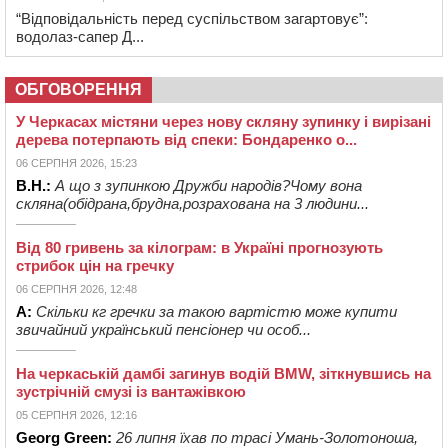
“Відповідальність перед суспільством загартовує”:
водолаз-сапер Д...
ОБГОВОРЕННЯ
У Черкасах містяни через нову скляну зупинку і вирізані
дерева потерпають від спеки: Бондаренко о...
06 СЕРПНЯ 2026, 15:23
В.Н.:
А що з зупинкою Дружби народів?Чому вона
скляна(обідрана,брудна,розрахована на 3 людини...
Від 80 гривень за кілограм: в Україні прогнозують
стрибок цін на гречку
06 СЕРПНЯ 2026, 12:48
А:
Скільки кг гречки за такою вартістю може купити
звичайний український пенсіонер чи особ...
На черкаській дамбі загинув водій BMW, зіткнувшись на
зустрічній смузі із вантажівкою
05 СЕРПНЯ 2026, 12:16
Georg Green:
26 липня їхав по трасі Умань-Золотоноша,