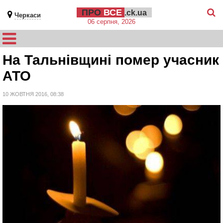
ПРО
ВСЕ
.ck.ua
Черкаси
06 серпня, 2026
На Тальнівщині помер учасник
АТО
10 ЖОВТНЯ 2016, 08:38