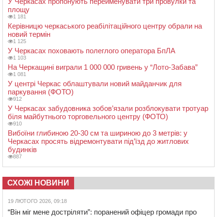
У Черкасах пропонують перейменувати три провулки та
площу
1 181
Керівницю черкаського реабілітаційного центру обрали на
новий термін
1 125
У Черкасах поховають полеглого оператора БпЛА
1 103
На Черкащині виграли 1 000 000 гривень у “Лото-Забава”
1 081
У центрі Черкас облаштували новий майданчик для
паркування (ФОТО)
912
У Черкасах забудовника зобов’язали розблокувати тротуар
біля майбутнього торговельного центру (ФОТО)
910
Вибоїни глибиною 20-30 см та шириною до 3 метрів: у
Черкасах просять відремонтувати під’їзд до житлових
будинків
887
СХОЖІ НОВИНИ
19 ЛЮТОГО 2026, 09:18
“Він міг мене достріляти”: поранений офіцер громади про