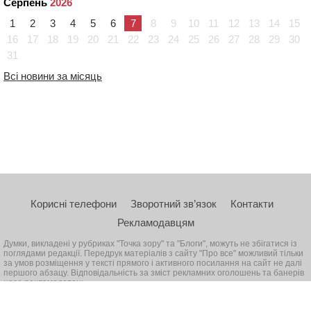
Серпень
2026
1
2
3
4
5
6
7
8
9
10
11
12
13
14
15
16
17
18
19
20
21
22
23
24
25
26
27
28
29
30
31
Всі новини за місяць
Корисні телефони
Зворотний зв’язок
Контакти
Рекламодавцям
Думки, викладені у рубриках "Точка зору" та "Блоги", можуть не збігатися із
поглядами редакції. Передрук матеріалів з сайту "Про все" можливий тільки
за умов розміщення у тексті прямого і активного посилання на сайт не далі
першого абзацу. Відповідальність за зміст рекламних оголошень та банерів
несе рекламодавець
© 2026, Всі права захищені