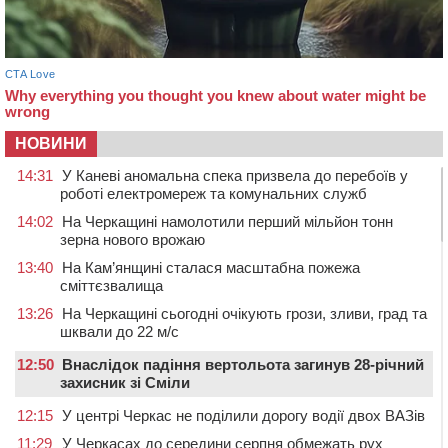
НОВИНИ
14:31
У Каневі аномальна спека призвела до перебоїв у
роботі електромереж та комунальних служб
14:02
На Черкащині намолотили перший мільйон тонн
зерна нового врожаю
13:40
На Кам’янщині сталася масштабна пожежа
сміттєзвалища
13:26
На Черкащині сьогодні очікують грози, зливи, град та
шквали до 22 м/с
12:50
Внаслідок падіння вертольота загинув 28-річний
захисник зі Сміли
12:15
У центрі Черкас не поділили дорогу водії двох ВАЗів
11:29
У Черкасах до середини серпня обмежать рух