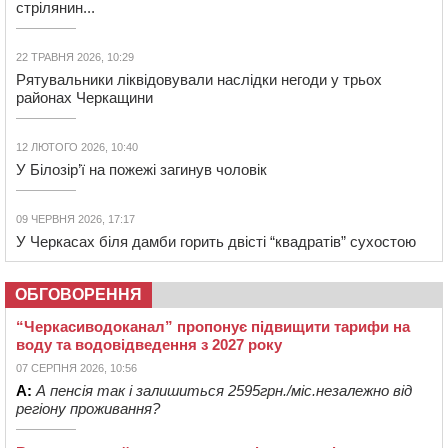
стрілянин...
22 ТРАВНЯ 2026, 10:29
Рятувальники ліквідовували наслідки негоди у трьох
районах Черкащини
12 ЛЮТОГО 2026, 10:40
У Білозір’ї на пожежі загинув чоловік
09 ЧЕРВНЯ 2026, 17:17
У Черкасах біля дамби горить двісті “квадратів” сухостою
ОБГОВОРЕННЯ
“Черкасиводоканал” пропонує підвищити тарифи на
воду та водовідведення з 2027 року
07 СЕРПНЯ 2026, 10:56
А:
А пенсія так і залишиться 2595грн./міс.незалежно від
регіону проживання?