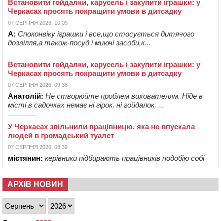
Встановити гойдалки, карусель і закупити іграшки: у
Черкасах просять покращити умови в дитсадку
07 СЕРПНЯ 2026, 10:09
А:
Споконвіку іграшки і все,що стосується дитячого
дозвілля,а також-посуд і миючі засоби,к...
Встановити гойдалки, карусель і закупити іграшки: у
Черкасах просять покращити умови в дитсадку
07 СЕРПНЯ 2026, 09:36
Анатолій:
Не створюйте проблем вихователям. Ніде в
місті в садочках немає ні гірок, ні гойдалок, ...
У Черкасах звільнили працівницю, яка не впускала
людей в громадський туалет
07 СЕРПНЯ 2026, 08:39
містянин:
керівники підбирають працівників подобію собі
АРХІВ НОВИН