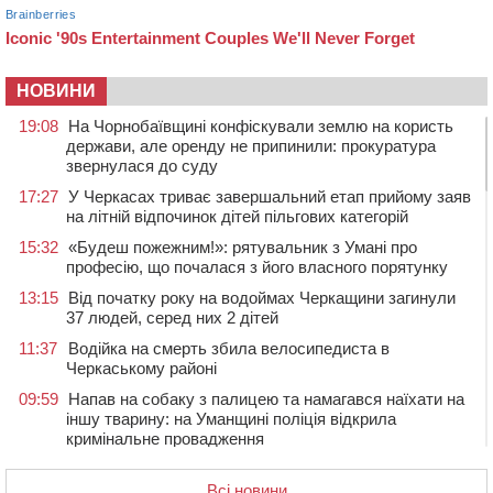
НОВИНИ
19:08
На Чорнобаївщині конфіскували землю на користь
держави, але оренду не припинили: прокуратура
звернулася до суду
17:27
У Черкасах триває завершальний етап прийому заяв
на літній відпочинок дітей пільгових категорій
15:32
«Будеш пожежним!»: рятувальник з Умані про
професію, що почалася з його власного порятунку
13:15
Від початку року на водоймах Черкащини загинули
37 людей, серед них 2 дітей
11:37
Водійка на смерть збила велосипедиста в
Черкаському районі
09:59
Напав на собаку з палицею та намагався наїхати на
іншу тварину: на Уманщині поліція відкрила
кримінальне провадження
08:44
Безкоштовне харчування, укриття та STEM: Черкаси
готують освітню галузь до нового навчального року
Всі новини