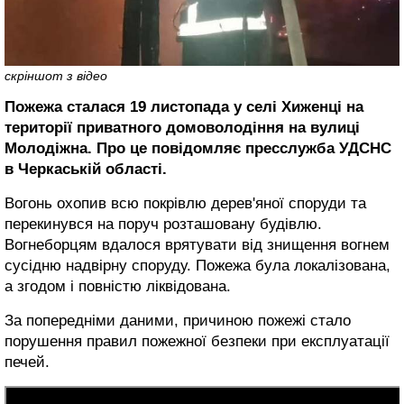
скріншот з відео
Пожежа сталася 19 листопада у селі Хиженці на
території приватного домоволодіння на вулиці
Молодіжна. Про це повідомляє пресслужба УДСНС
в Черкаській області.
Вогонь охопив всю покрівлю дерев'яної споруди та
перекинувся на поруч розташовану будівлю.
Вогнеборцям вдалося врятувати від знищення вогнем
сусідню надвірну споруду. Пожежа була локалізована,
а згодом і повністю ліквідована.
За попередніми даними, причиною пожежі стало
порушення правил пожежної безпеки при експлуатації
печей.