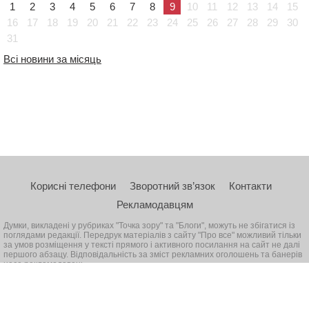
1
2
3
4
5
6
7
8
9
10
11
12
13
14
15
16
17
18
19
20
21
22
23
24
25
26
27
28
29
30
31
Всі новини за місяць
Корисні телефони
Зворотний зв’язок
Контакти
Рекламодавцям
Думки, викладені у рубриках "Точка зору" та "Блоги", можуть не збігатися із
поглядами редакції. Передрук матеріалів з сайту "Про все" можливий тільки
за умов розміщення у тексті прямого і активного посилання на сайт не далі
першого абзацу. Відповідальність за зміст рекламних оголошень та банерів
несе рекламодавець
© 2026, Всі права захищені