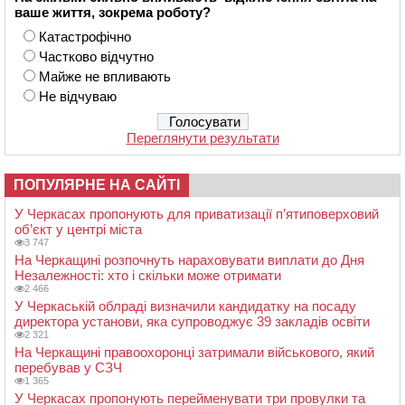
ваше життя, зокрема роботу?
Катастрофічно
Частково відчутно
Майже не впливають
Не відчуваю
Переглянути результати
ПОПУЛЯРНЕ НА САЙТІ
У Черкасах пропонують для приватизації п’ятиповерховий
об’єкт у центрі міста
3 747
На Черкащині розпочнуть нараховувати виплати до Дня
Незалежності: хто і скільки може отримати
2 466
У Черкаській облраді визначили кандидатку на посаду
директора установи, яка супроводжує 39 закладів освіти
2 321
На Черкащині правоохоронці затримали військового, який
перебував у СЗЧ
1 365
У Черкасах пропонують перейменувати три провулки та