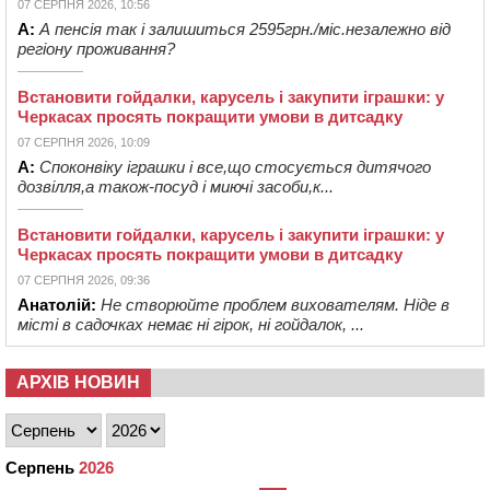
07 СЕРПНЯ 2026, 10:56
А:
А пенсія так і залишиться 2595грн./міс.незалежно від
регіону проживання?
Встановити гойдалки, карусель і закупити іграшки: у
Черкасах просять покращити умови в дитсадку
07 СЕРПНЯ 2026, 10:09
А:
Споконвіку іграшки і все,що стосується дитячого
дозвілля,а також-посуд і миючі засоби,к...
Встановити гойдалки, карусель і закупити іграшки: у
Черкасах просять покращити умови в дитсадку
07 СЕРПНЯ 2026, 09:36
Анатолій:
Не створюйте проблем вихователям. Ніде в
місті в садочках немає ні гірок, ні гойдалок, ...
АРХІВ НОВИН
Серпень
2026