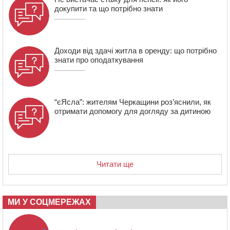
докупити та що потрібно знати
17:15
На Уманщині судитимуть колишню очільницю відділу
освіти через закупівлю електрики за завищеною
ціною
Доходи від здачі житла в оренду: що потрібно
знати про оподаткування
“єЯсла”: жителям Черкащини роз’яснили, як
отримати допомогу для догляду за дитиною
Читати ще
МИ У СОЦМЕРЕЖАХ