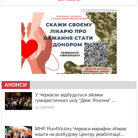
08 СЕРПНЯ 2026, СУБОТА
СОЦІАЛЬНА РЕКЛАМА
20:32
Черкаські вершники здобули нагороди української
першості
19:33
На Уманщині експосадовицю відділу освіти
судитимуть через завдані бюджету збитки
18:30
У Єрках прощатимуться з полеглим на Курщині
стрільцем ДШВ
17:29
Апеляційний суд підтвердив стягнення майже 250
тис. грн шкоди за незаконний вилов риби
16:07
У Черкасах за ніч виявили 15 порушників
комендантської години та 10 нетверезих водіїв
АНОНСИ
15:12
На Золотоніщині водійка збила пішохода, який
У Черкасах відбудуться зйомки
перебігав дорогу
гумористичного шоу “Двіж: Розгони” ...
14:11
На Черкащині прокуратура через суд вимагає взяти
03 СЕРПНЯ
під охорону 188-річну церкву
13:00
У Смілі біля магазину під колесами вантажівки
загинула жінка
MHP Run4Victory Черкаси марафон збирає
11:33
У Черкасах пропонують для приватизації
кошти на розбудову Центру реабілітації...