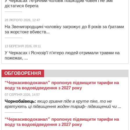
У Черкасах 76-річний чоловік пошкодив човен і не зміг
дістатися берега
28 ЛЮТОГО 2026, 12:47
На Звенигородщині чоловіку загрожує до 8 років за ґратами
за жорстоке вбивств...
13 БЕРЕЗНЯ 2026, 09:11
У Черкасах і Яснозір’ї п’ятеро людей отримали травми на
пожежах, ...
ОБГОВОРЕННЯ
“Черкасиводоканал” пропонує підвищити тарифи на
воду та водовідведення з 2027 року
07 СЕРПНЯ 2026, 14:57
Чорнобаївець:
якщо гривня піде в круте піке, то не
врятують ці підвищення жоден тариф- підвищений чи ...
“Черкасиводоканал” пропонує підвищити тарифи на
воду та водовідведення з 2027 року