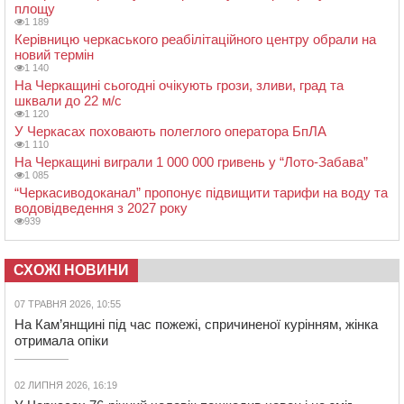
площу
1 189
Керівницю черкаського реабілітаційного центру обрали на
новий термін
1 140
На Черкащині сьогодні очікують грози, зливи, град та
шквали до 22 м/с
1 120
У Черкасах поховають полеглого оператора БпЛА
1 110
На Черкащині виграли 1 000 000 гривень у “Лото-Забава”
1 085
“Черкасиводоканал” пропонує підвищити тарифи на воду та
водовідведення з 2027 року
939
СХОЖІ НОВИНИ
07 ТРАВНЯ 2026, 10:55
На Кам’янщині під час пожежі, спричиненої курінням, жінка
отримала опіки
02 ЛИПНЯ 2026, 16:19