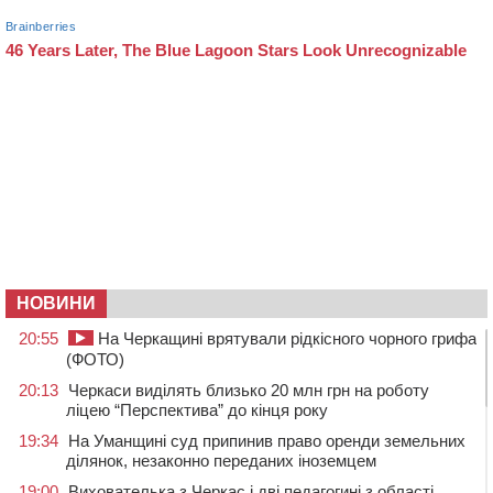
НОВИНИ
20:55
На Черкащині врятували рідкісного чорного грифа
(ФОТО)
20:13
Черкаси виділять близько 20 млн грн на роботу
ліцею “Перспектива” до кінця року
19:34
На Уманщині суд припинив право оренди земельних
ділянок, незаконно переданих іноземцем
19:00
Вихователька з Черкас і дві педагогині з області