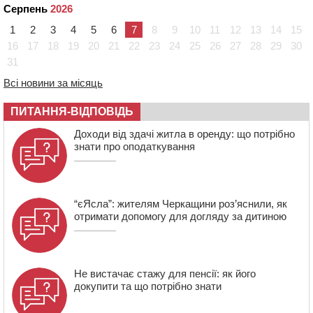
09:08
Встановити гойдалки, карусель і закупити іграшки: у
Серпень
2026
Черкасах просять покращити умови в дитсадку
1
2
3
4
5
6
7
8
9
10
11
12
13
14
15
08:22
“На щиті” у Чорнобаївську громаду повертається
16
17
18
19
20
21
22
23
24
25
26
27
28
29
30
полеглий біля Кліщіївки воїн
31
07:30
Понад 968 мільйонів гривень земельного податку
Всі новини за місяць
сплатили на Черкащині
06 СЕРПНЯ 2026, ЧЕТВЕР
ПИТАННЯ-ВІДПОВІДЬ
21:13
Вісім медалей, з яких чотири золоті: черкаські
Доходи від здачі житла в оренду: що потрібно
спортсмени тріумфували на чемпіонаті України
знати про оподаткування
“єЯсла”: жителям Черкащини роз’яснили, як
отримати допомогу для догляду за дитиною
Не вистачає стажу для пенсії: як його
докупити та що потрібно знати