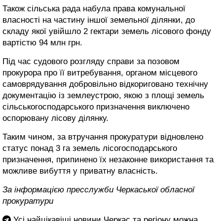
Також сільська рада набула права комунальної
власності на частину іншої земельної ділянки, до
складу якої увійшло 2 гектари земель лісового фонду
вартістю 94 млн грн.
Під час судового розгляду справи за позовом
прокурора про її витребування, органом місцевого
самоврядування добровільно відкориговано технічну
документацію із землеустрою, якою з площі земель
сільськогосподарського призначення виключено
оспорювану лісову ділянку.
Таким чином, за втручання прокуратури відновлено
статус понад 3 га земель лісогосподарського
призначення, припинено їх незаконне використання та
можливе вибуття у приватну власність.
За інформацією пресслужби Черкаської обласної
прокуратури
Усі найцікавіші новини Черкас та регіону можна