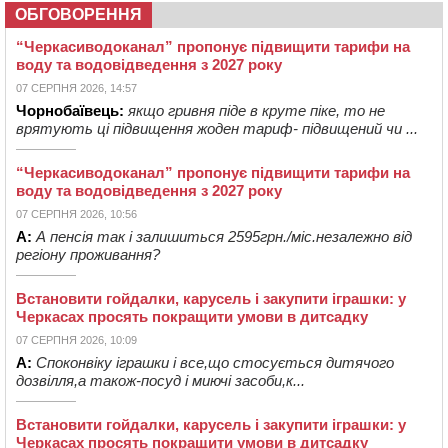
ОБГОВОРЕННЯ
“Черкасиводоканал” пропонує підвищити тарифи на
воду та водовідведення з 2027 року
07 СЕРПНЯ 2026, 14:57
Чорнобаївець:
якщо гривня піде в круте піке, то не
врятують ці підвищення жоден тариф- підвищений чи ...
“Черкасиводоканал” пропонує підвищити тарифи на
воду та водовідведення з 2027 року
07 СЕРПНЯ 2026, 10:56
А:
А пенсія так і залишиться 2595грн./міс.незалежно від
регіону проживання?
Встановити гойдалки, карусель і закупити іграшки: у
Черкасах просять покращити умови в дитсадку
07 СЕРПНЯ 2026, 10:09
А:
Споконвіку іграшки і все,що стосується дитячого
дозвілля,а також-посуд і миючі засоби,к...
Встановити гойдалки, карусель і закупити іграшки: у
Черкасах просять покращити умови в дитсадку