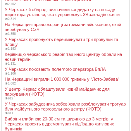
2 452
У Черкаській облраді визначили кандидатку на посаду
директора установи, яка супроводжує 39 закладів освіти
2 314
На Черкащині правоохоронці затримали військового, який
перебував у СЗЧ
1 358
У Черкасах пропонують перейменувати три провулки та
площу
1 183
Керівницю черкаського реабілітаційного центру обрали на
новий термін
1 131
У Черкасах поховають полеглого оператора БпЛА
1 106
На Черкащині виграли 1 000 000 гривень у “Лото-Забава”
1 082
У центрі Черкас облаштували новий майданчик для
паркування (ФОТО)
912
У Черкасах забудовника зобов’язали розблокувати тротуар
біля майбутнього торговельного центру (ФОТО)
911
Вибоїни глибиною 20-30 см та шириною до 3 метрів: у
Черкасах просять відремонтувати під’їзд до житлових
будинків