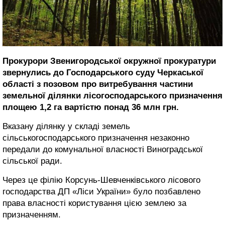
Прокурори Звенигородської окружної прокуратури
звернулись до Господарського суду Черкаської
області з позовом про витребування частини
земельної ділянки лісогосподарського призначення
площею 1,2 га вартістю понад 36 млн грн.
Вказану ділянку у складі земель
сільськогосподарського призначення незаконно
передали до комунальної власності Виноградської
сільської ради.
Через це філію Корсунь-Шевченківського лісового
господарства ДП «Ліси України» було позбавлено
права власності користування цією землею за
призначенням.