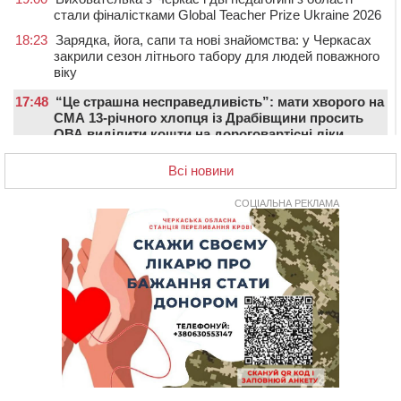
стали фіналістками Global Teacher Prize Ukraine 2026
18:23
Зарядка, йога, сапи та нові знайомства: у Черкасах
закрили сезон літнього табору для людей поважного
віку
17:48
“Це страшна несправедливість”: мати хворого на
СМА 13-річного хлопця із Драбівщини просить
ОВА виділити кошти на дороговартісні ліки
17:15
На Уманщині судитимуть колишню очільницю відділу
Всі новини
освіти через закупівлю електрики за завищеною
ціною
СОЦІАЛЬНА РЕКЛАМА
16:40
У Черкасах провели в останню путь двох
загиблих воїнів
16:07
До 1 вересня у Черкасах оновлюють дорожню
розмітку біля навчальних закладів (ФОТОФАКТ)
15:39
На честь загиблого захисника і чемпіона світу в
Черкасах відкрили спортивно-реабілітаційний центр
15:05
На Звенигородщині, попри заборону міськради,
проведуть “Ше.Fest”
14:31
У Каневі аномальна спека призвела до перебоїв у