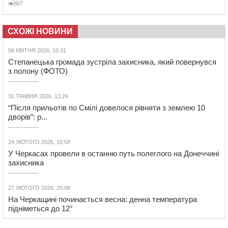
887
СХОЖІ НОВИНИ
06 КВІТНЯ 2026, 10:31
Степанецька громада зустріла захисника, який повернувся
з полону (ФОТО)
31 ТРАВНЯ 2026, 13:24
“Після прильотів по Смілі довелося рівняти з землею 10
дворів”: р...
24 ЛЮТОГО 2026, 15:58
У Черкасах провели в останню путь полеглого на Донеччині
захисника
27 ЛЮТОГО 2026, 20:08
На Черкащині починається весна: денна температура
підніметься до 12°