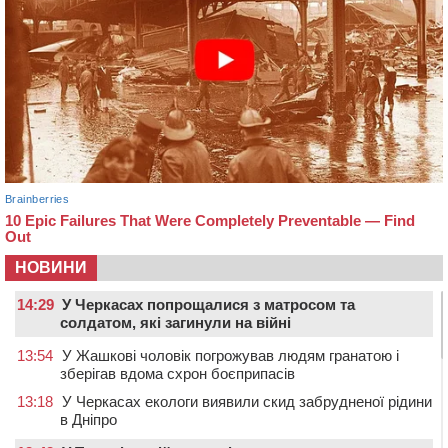
НОВИНИ
14:29
У Черкасах попрощалися з матросом та
солдатом, які загинули на війні
13:54
У Жашкові чоловік погрожував людям гранатою і
зберігав вдома схрон боєприпасів
13:18
У Черкасах екологи виявили скид забрудненої рідини
в Дніпро