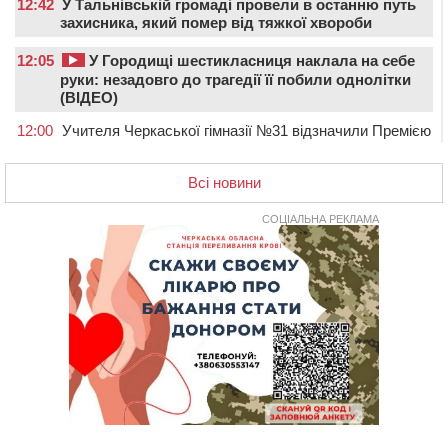
12:42
У Тальнівській громаді провели в останню путь
захисника, який помер від тяжкої хвороби
12:05
У Городищі шестикласниця наклала на себе
руки: незадовго до трагедії її побили однолітки
(ВІДЕО)
12:00
Учителя Черкаської гімназії №31 відзначили Премією
Кабміну
11:19
На Черкащині запрацювала Мистецько-краєзнавча
Всі новини
рада
СОЦІАЛЬНА РЕКЛАМА
10:40
У Вільшанській громаді попрощалися із
захисником, який помер від тяжких поранень
09:59
Всі опинилися в кюветі: у Будищі зіткнулися два
автомобілі та мотоцикл
09:20
На Черкащині боржникам за електроенергію
нарахують 3% річних та інфляційні втрати
08:22
Черкащина серед лідерів за кількістю штрафів для
підприємств через неподання даних про транспорт до
ТЦК
07:35
Черкаси прийматимуть Український урбаністичний