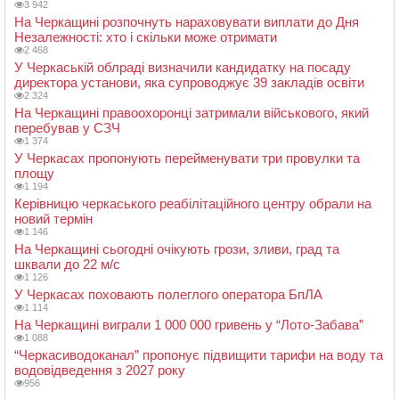
3 942
На Черкащині розпочнуть нараховувати виплати до Дня
Незалежності: хто і скільки може отримати
2 468
У Черкаській облраді визначили кандидатку на посаду
директора установи, яка супроводжує 39 закладів освіти
2 324
На Черкащині правоохоронці затримали військового, який
перебував у СЗЧ
1 374
У Черкасах пропонують перейменувати три провулки та
площу
1 194
Керівницю черкаського реабілітаційного центру обрали на
новий термін
1 146
На Черкащині сьогодні очікують грози, зливи, град та
шквали до 22 м/с
1 126
У Черкасах поховають полеглого оператора БпЛА
1 114
На Черкащині виграли 1 000 000 гривень у “Лото-Забава”
1 088
“Черкасиводоканал” пропонує підвищити тарифи на воду та
водовідведення з 2027 року
956