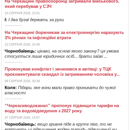
На Черкащині правоохоронці затримали військового,
який перебував у СЗЧ
10 СЕРПНЯ 2026, 13:01
І:
І два бугаї держать за руки
На Черкащині боржникам за електроенергію нарахують
3% річних та інфляційні втрати
10 СЕРПНЯ 2026, 10:48
Чорнобаївець:
цікаво, на основі якого закону? ця умова
стосується лише юридичних осіб... брати зайві ...
Провокував конфлікт і зачинився в автівці: у ТЦК
прокоментували скандал із затриманням чоловіка у...
09 СЕРПНЯ 2026, 20:28
Коля:
Підари, яке вони мали право проникати до чужої
власності
“Черкасиводоканал” пропонує підвищити тарифи на
воду та водовідведення з 2027 року
07 СЕРПНЯ 2026, 14:57
Чорнобаївець:
якщо гривня піде в круте піке, то не
врятують ці підвищення жоден тариф- підвищений чи ...