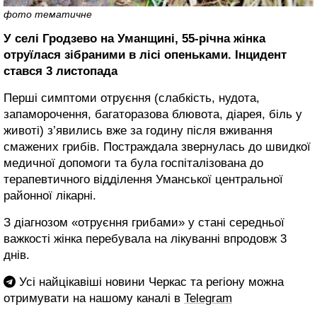
фото тематичне
У селі Гродзево на Уманщині, 55-річна жінка
отруїлася зібраними в лісі опеньками.
Інцидент
стався 3 листопада
Перші симптоми отруєння (слабкість, нудота,
запаморочення, багаторазова блювота, діарея, біль у
животі) з’явились вже за годину після вживання
смажених грибів. Постраждала звернулась до швидкої
медичної допомоги та була госпіталізована до
терапевтичного відділення Уманської центральної
районної лікарні.
З діагнозом «отруєння грибами» у стані середньої
важкості жінка перебувала на лікуванні впродовж 3
днів.
Усі найцікавіші новини Черкас та регіону можна
отримувати на нашому каналі в
Telegram