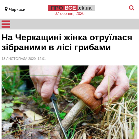
ПРО
ВСЕ
.ck.ua
Черкаси
07 серпня, 2026
На Черкащині жінка отруїлася
зібраними в лісі грибами
13 ЛИСТОПАДА 2020, 12:01