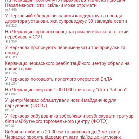
Незалежності: хто і скільки може отримати
2 449
У Черкаській облраді визначили кандидатку на посаду
директора установи, яка супроводжує 39 закладів освіти
2 313
На Черкащині правоохоронці затримали військового, який
перебував у СЗЧ
1 356
У Черкасах пропонують перейменувати три провулки та
площу
1 183
Керівницю черкаського реабілітаційного центру обрали на
новий термін
1 126
У Черкасах поховають полеглого оператора БпЛА
1 104
На Черкащині виграли 1 000 000 гривень у “Лото-Забава”
1 082
У центрі Черкас облаштували новий майданчик для
паркування (ФОТО)
912
У Черкасах забудовника зобов’язали розблокувати тротуар
біля майбутнього торговельного центру (ФОТО)
910
Вибоїни глибиною 20-30 см та шириною до 3 метрів: у
Черкасах просять відремонтувати під’їзд до житлових