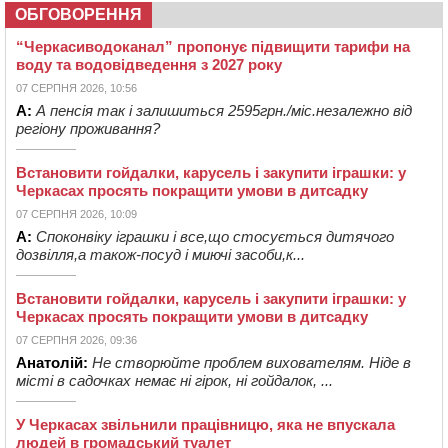
ОБГОВОРЕННЯ
“Черкасиводоканал” пропонує підвищити тарифи на
воду та водовідведення з 2027 року
07 СЕРПНЯ 2026, 10:56
А:
А пенсія так і залишиться 2595грн./міс.незалежно від
регіону проживання?
Встановити гойдалки, карусель і закупити іграшки: у
Черкасах просять покращити умови в дитсадку
07 СЕРПНЯ 2026, 10:09
А:
Споконвіку іграшки і все,що стосується дитячого
дозвілля,а також-посуд і миючі засоби,к...
Встановити гойдалки, карусель і закупити іграшки: у
Черкасах просять покращити умови в дитсадку
07 СЕРПНЯ 2026, 09:36
Анатолій:
Не створюйте проблем вихователям. Ніде в
місті в садочках немає ні гірок, ні гойдалок, ...
У Черкасах звільнили працівницю, яка не впускала
людей в громадський туалет