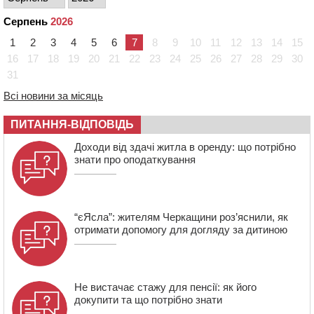
20:00
Педагогів Черкас запрошують на зустріч із
Серпень
2026
переможцем Global Teacher Prize Ukraine 2023
1
2
3
4
5
6
7
8
9
10
11
12
13
14
15
19:24
У Черкасах водійка протаранила Duster, коли
16
17
18
19
20
21
22
23
24
25
26
27
28
29
30
здавала назад
31
18:50
На Черкащині з початку року зросла кількість
постраждалих від укусів тварин
Всі новини за місяць
18:15
Черкаська тренувальна квартира стала прикладом
ПИТАННЯ-ВІДПОВІДЬ
для громад з усієї України
Доходи від здачі житла в оренду: що потрібно
знати про оподаткування
“єЯсла”: жителям Черкащини роз’яснили, як
отримати допомогу для догляду за дитиною
Не вистачає стажу для пенсії: як його
докупити та що потрібно знати