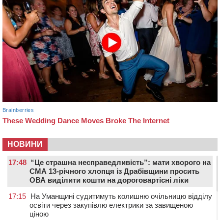
НОВИНИ
17:48
“Це страшна несправедливість”: мати хворого на
СМА 13-річного хлопця із Драбівщини просить
ОВА виділити кошти на дороговартісні ліки
17:15
На Уманщині судитимуть колишню очільницю відділу
освіти через закупівлю електрики за завищеною
ціною