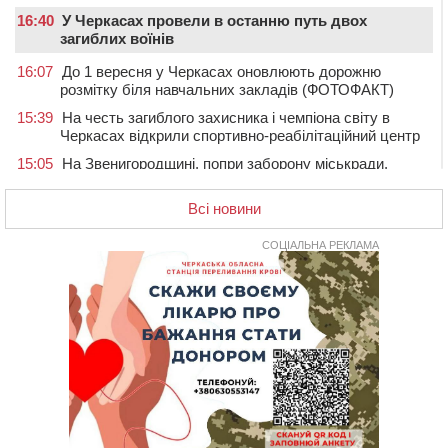
16:40
У Черкасах провели в останню путь двох
загиблих воїнів
16:07
До 1 вересня у Черкасах оновлюють дорожню
розмітку біля навчальних закладів (ФОТОФАКТ)
15:39
На честь загиблого захисника і чемпіона світу в
Черкасах відкрили спортивно-реабілітаційний центр
15:05
На Звенигородщині, попри заборону міськради,
проведуть “Ше.Fest”
Всі новини
14:31
У Каневі аномальна спека призвела до перебоїв у
роботі електромереж та комунальних служб
СОЦІАЛЬНА РЕКЛАМА
14:02
На Черкащині намолотили перший мільйон тонн
зерна нового врожаю
13:40
На Кам’янщині сталася масштабна пожежа
сміттєзвалища
13:26
На Черкащині сьогодні очікують грози, зливи, град та
шквали до 22 м/с
12:50
Внаслідок падіння вертольота загинув 28-річний
захисник зі Сміли