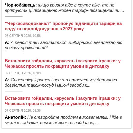
Чорнобаївець:
якщо гривня піде в круте піке, то не
врятують ці підвищення жоден тариф- підвищений чи ...
“Черкасиводоканал” пропонує підвищити тарифи на
воду та водовідведення з 2027 року
07 СЕРПНЯ 2026, 10:56
А:
А пенсія так і залишиться 2595грн./міс.незалежно від
регіону проживання?
Встановити гойдалки, карусель і закупити іграшки: у
Черкасах просять покращити умови в дитсадку
07 СЕРПНЯ 2026, 10:09
А:
Споконвіку іграшки і все,що стосується дитячого
дозвілля,а також-посуд і миючі засоби,к...
Встановити гойдалки, карусель і закупити іграшки: у
Черкасах просять покращити умови в дитсадку
07 СЕРПНЯ 2026, 09:36
Анатолій:
Не створюйте проблем вихователям. Ніде в
місті в садочках немає ні гірок, ні гойдалок, ...