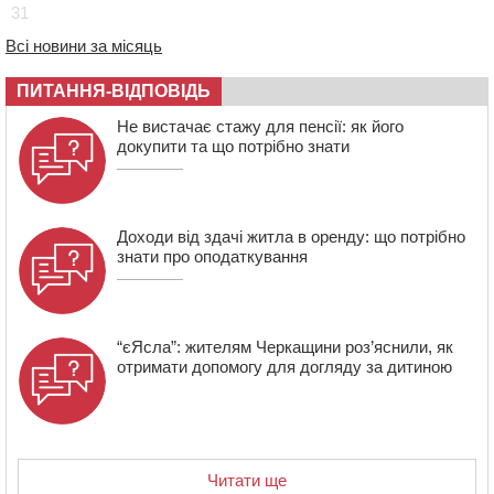
31
14:02
На Черкащині намолотили перший мільйон тонн
зерна нового врожаю
Всі новини за місяць
13:40
На Кам’янщині сталася масштабна пожежа
сміттєзвалища
ПИТАННЯ-ВІДПОВІДЬ
13:26
На Черкащині сьогодні очікують грози, зливи, град та
Не вистачає стажу для пенсії: як його
шквали до 22 м/с
докупити та що потрібно знати
Доходи від здачі житла в оренду: що потрібно
знати про оподаткування
“єЯсла”: жителям Черкащини роз’яснили, як
отримати допомогу для догляду за дитиною
Читати ще