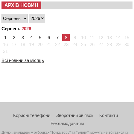
АРХІВ НОВИН
Серпень
2026
1
2
3
4
5
6
7
8
9
10
11
12
13
14
15
16
17
18
19
20
21
22
23
24
25
26
27
28
29
30
31
Всі новини за місяць
Корисні телефони
Зворотний зв’язок
Контакти
Рекламодавцям
Думки, викладені у рубриках "Точка зору" та "Блоги", можуть не збігатися із