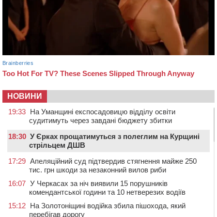
НОВИНИ
19:33
На Уманщині експосадовицю відділу освіти
судитимуть через завдані бюджету збитки
18:30
У Єрках прощатимуться з полеглим на Курщині
стрільцем ДШВ
17:29
Апеляційний суд підтвердив стягнення майже 250
тис. грн шкоди за незаконний вилов риби
16:07
У Черкасах за ніч виявили 15 порушників
комендантської години та 10 нетверезих водіїв
15:12
На Золотоніщині водійка збила пішохода, який
перебігав дорогу