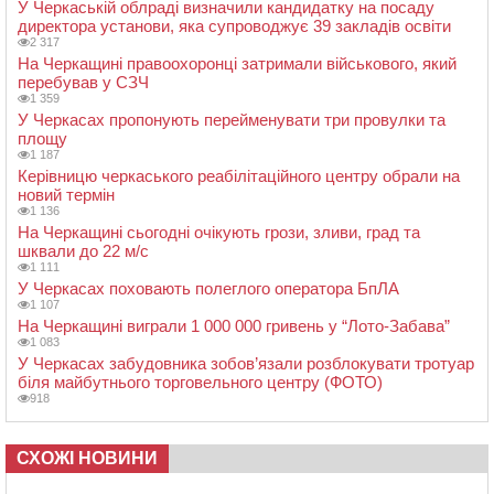
У Черкаській облраді визначили кандидатку на посаду
директора установи, яка супроводжує 39 закладів освіти
2 317
На Черкащині правоохоронці затримали військового, який
перебував у СЗЧ
1 359
У Черкасах пропонують перейменувати три провулки та
площу
1 187
Керівницю черкаського реабілітаційного центру обрали на
новий термін
1 136
На Черкащині сьогодні очікують грози, зливи, град та
шквали до 22 м/с
1 111
У Черкасах поховають полеглого оператора БпЛА
1 107
На Черкащині виграли 1 000 000 гривень у “Лото-Забава”
1 083
У Черкасах забудовника зобов’язали розблокувати тротуар
біля майбутнього торговельного центру (ФОТО)
918
СХОЖІ НОВИНИ