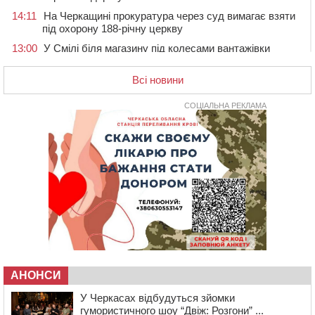
14:11
На Черкащині прокуратура через суд вимагає взяти
під охорону 188-річну церкву
13:00
У Смілі біля магазину під колесами вантажівки
загинула жінка
Всі новини
11:33
У Черкасах пропонують для приватизації
п’ятиповерховий об’єкт у центрі міста
СОЦІАЛЬНА РЕКЛАМА
10:00
Не вистачає стажу для пенсії: як його докупити та що
потрібно знати
08:23
У Черкасах виявили низку недоліків у гуртожитку, де
проживають ВПО
07 СЕРПНЯ 2026, П'ЯТНИЦЯ
20:55
На Черкащині врятували рідкісного чорного грифа
(ФОТО)
20:13
Черкаси виділять близько 20 млн грн на роботу
ліцею “Перспектива” до кінця року
19:34
На Уманщині суд припинив право оренди земельних
АНОНСИ
ділянок, незаконно переданих іноземцем
19:00
Вихователька з Черкас і дві педагогині з області
У Черкасах відбудуться зйомки
стали фіналістками Global Teacher Prize Ukraine 2026
гумористичного шоу “Двіж: Розгони” ...