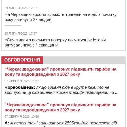
09 ЛИПНЯ 2026, 17:27
На Черкащині зросла кількість трагедій на воді: з початку
року загинули 27 людей
25 ЛИПНЯ 2026, 17:57
«Спустився з восьмого поверху по мотузці»: історія
рятувальника з Черкащини
ОБГОВОРЕННЯ
“Черкасиводоканал” пропонує підвищити тарифи на
воду та водовідведення з 2027 року
07 СЕРПНЯ 2026, 14:57
Чорнобаївець:
якщо гривня піде в круте піке, то не
врятують ці підвищення жоден тариф- підвищений чи ...
“Черкасиводоканал” пропонує підвищити тарифи на
воду та водовідведення з 2027 року
07 СЕРПНЯ 2026, 10:56
А:
А пенсія так і залишиться 2595грн./міс.незалежно від