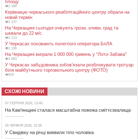
площу
1 188
Керівницю черкаського реабілітаційного центру обрали на
новий термін
1 137
На Черкащині сьогодні очікують грози, зливи, град та
шквали до 22 м/с
1 113
У Черкасах поховають полеглого оператора БпЛА
1 108
На Черкащині виграли 1 000 000 гривень у “Лото-Забава”
1 083
У Черкасах забудовника зобов’язали розблокувати тротуар
біля майбутнього торговельного центру (ФОТО)
920
СХОЖІ НОВИНИ
07 СЕРПНЯ 2026, 13:40
На Кам’янщині сталася масштабна пожежа сміттєзвалища
25 ЧЕРВНЯ 2026, 10:35
У Свидівку на річці виявили тіло чоловіка