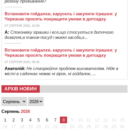
регіону проживання?
Встановити гойдалки, карусель і закупити іграшки: у
Черкасах просять покращити умови в дитсадку
07 СЕРПНЯ 2026, 10:09
А:
Споконвіку іграшки і все,що стосується дитячого
дозвілля,а також-посуд і миючі засоби,к...
Встановити гойдалки, карусель і закупити іграшки: у
Черкасах просять покращити умови в дитсадку
07 СЕРПНЯ 2026, 09:36
Анатолій:
Не створюйте проблем вихователям. Ніде в
місті в садочках немає ні гірок, ні гойдалок, ...
АРХІВ НОВИН
Серпень
2026
1
2
3
4
5
6
7
8
9
10
11
12
13
14
15
16
17
18
19
20
21
22
23
24
25
26
27
28
29
30