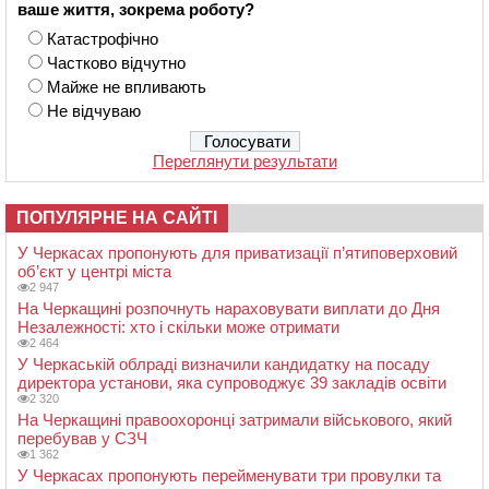
ваше життя, зокрема роботу?
Катастрофічно
Частково відчутно
Майже не впливають
Не відчуваю
Переглянути результати
ПОПУЛЯРНЕ НА САЙТІ
У Черкасах пропонують для приватизації п’ятиповерховий
об’єкт у центрі міста
2 947
На Черкащині розпочнуть нараховувати виплати до Дня
Незалежності: хто і скільки може отримати
2 464
У Черкаській облраді визначили кандидатку на посаду
директора установи, яка супроводжує 39 закладів освіти
2 320
На Черкащині правоохоронці затримали військового, який
перебував у СЗЧ
1 362
У Черкасах пропонують перейменувати три провулки та