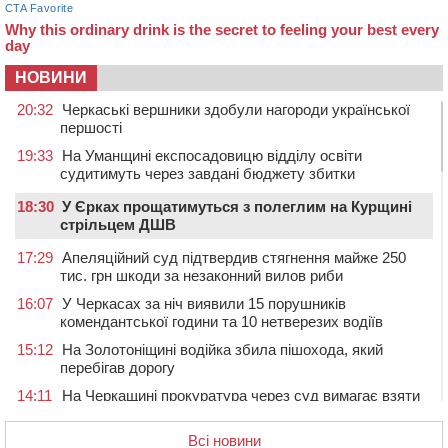
НОВИНИ
20:32
Черкаські вершники здобули нагороди української
першості
19:33
На Уманщині експосадовицю відділу освіти
судитимуть через завдані бюджету збитки
18:30
У Єрках прощатимуться з полеглим на Курщині
стрільцем ДШВ
17:29
Апеляційний суд підтвердив стягнення майже 250
тис. грн шкоди за незаконний вилов риби
16:07
У Черкасах за ніч виявили 15 порушників
комендантської години та 10 нетверезих водіїв
15:12
На Золотоніщині водійка збила пішохода, який
перебігав дорогу
14:11
На Черкащині прокуратура через суд вимагає взяти
під охорону 188-річну церкву
Всі новини
13:00
У Смілі біля магазину під колесами вантажівки