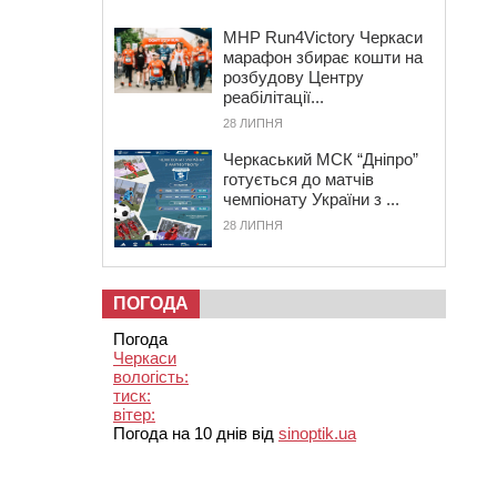
MHP Run4Victory Черкаси
марафон збирає кошти на
розбудову Центру
реабілітації...
28 ЛИПНЯ
Черкаський МСК “Дніпро”
готується до матчів
чемпіонату України з ...
28 ЛИПНЯ
ПОГОДА
Погода
Черкаси
вологість:
тиск:
вітер:
Погода на 10 днів від
sinoptik.ua