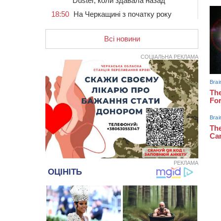
Duster, коли здавала назад
18:50
На Черкащині з початку року
зросла кількість постраждалих від
укусів тварин
Всі новини
18:15
Черкаська тренувальна квартира
стала прикладом для громад з
СОЦІАЛЬНА РЕКЛАМА
усієї України
17:40
ЧНУ увійшов до 50
найпопулярніших вишів України
серед вступників
17:07
На Хімселищі у Черкасах
облаштували новий контейнерний
майданчик
16:32
Без розтину грудної клітки: у
Черкасах 75-річній пацієнтці
замінили аортальний клапан
РЕКЛАМА
16:00
У Черкаському онкоцентрі
встановили сонячну
електростанцію за понад пів
мільйона гривень
15:30
У Київській області прощаються