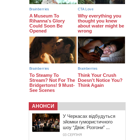
з полеглим на фронті жителем
Монастирищини
АНОНСИ
У Черкасах відбудуться
зйомки гумористичного
шоу “Двіж: Розгони” ...
03 СЕРПНЯ