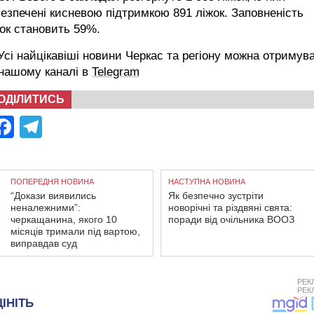
езпечені кисневою підтримкою 891 ліжок. Заповненість
ок становить 59%.
сі найцікавіші новини Черкас та регіону можна отримув
 нашому каналі в
Telegram
ОДІЛИТИСЬ
Facebook
Telegram
ПОПЕРЕДНЯ НОВИНА
НАСТУПНА НОВИНА
“Докази виявились
Як безпечно зустріти
неналежними”:
новорічні та різдвяні свята:
черкащанина, якого 10
поради від очільника ВООЗ
місяців тримали під вартою,
виправдав суд
РЕК
РЕК