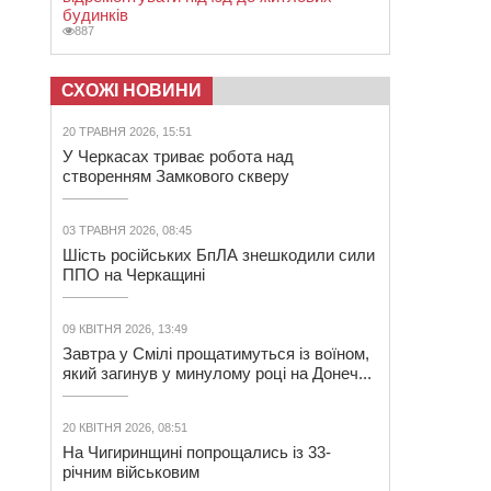
будинків
887
СХОЖІ НОВИНИ
20 ТРАВНЯ 2026, 15:51
У Черкасах триває робота над
створенням Замкового скверу
03 ТРАВНЯ 2026, 08:45
Шість російських БпЛА знешкодили сили
ППО на Черкащині
09 КВІТНЯ 2026, 13:49
Завтра у Смілі прощатимуться із воїном,
який загинув у минулому році на Донеч...
20 КВІТНЯ 2026, 08:51
На Чигиринщині попрощались із 33-
річним військовим