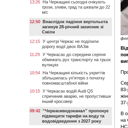
13:26
На Черкащині сьогодні очікують
грози, зливи, град та шквали до 22
м/с
12:50
Внаслідок падіння вертольота
загинув 28-річний захисник зі
Сміли
фо
12:15
У центрі Черкас не поділили
дорогу водії двох ВАЗів
Ві
11:29
У Черкасах до середини серпня
по
обмежать рух транспорту на трьох
ви
вулицях
Пр
10:54
На Черкащині кількість укриттів
збільшилась уп’ятеро з початку
Сер
повномасштабної війни
83-
10:15
У Черкасах водій Audi Q5
жін
спричинив аварію, не пропустивши
інший кросовер
37-
09:42
“Черкасиводоканал” пропонує
В о
підвищити тарифи на воду та
на 
водовідведення з 2027 року
НСЗ