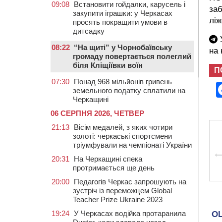
09:08
Встановити гойдалки, карусель і
заб
закупити іграшки: у Черкасах
ліж
просять покращити умови в
дитсадку
У
08:22
“На щиті” у Чорнобаївську
на
громаду повертається полеглий
біля Кліщіївки воїн
П
07:30
Понад 968 мільйонів гривень
земельного податку сплатили на
Черкащині
06 СЕРПНЯ 2026, ЧЕТВЕР
21:13
Вісім медалей, з яких чотири
золоті: черкаські спортсмени
тріумфували на чемпіонаті України
20:31
На Черкащині спека
протримається ще день
20:00
Педагогів Черкас запрошують на
зустріч із переможцем Global
Teacher Prize Ukraine 2023
19:24
У Черкасах водійка протаранила