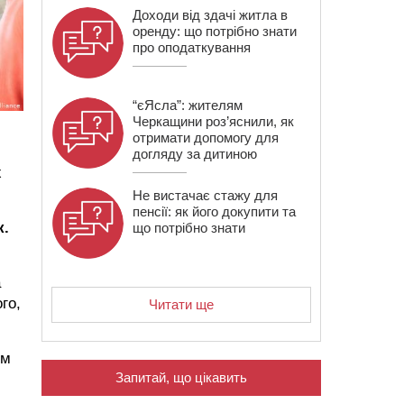
Доходи від здачі житла в
оренду: що потрібно знати
про оподаткування
“єЯсла”: жителям
Черкащини роз’яснили, як
отримати допомогу для
догляду за дитиною
х
Не вистачає стажу для
пенсії: як його докупити та
к.
що потрібно знати
,
а
го,
Читати ще
им
Запитай, що цікавить