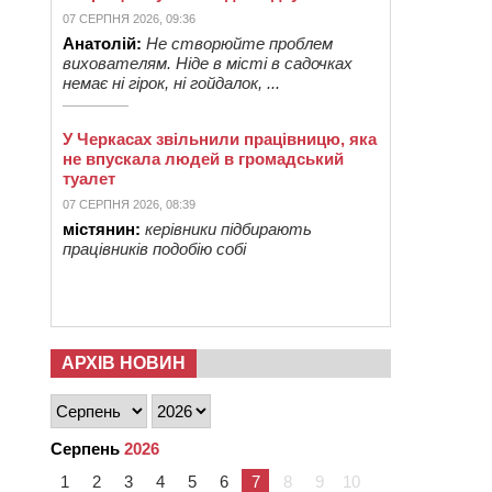
07 СЕРПНЯ 2026, 09:36
Анатолій:
Не створюйте проблем
вихователям. Ніде в місті в садочках
немає ні гірок, ні гойдалок, ...
У Черкасах звільнили працівницю, яка
не впускала людей в громадський
туалет
07 СЕРПНЯ 2026, 08:39
містянин:
керівники підбирають
працівників подобію собі
АРХІВ НОВИН
Серпень
2026
1
2
3
4
5
6
7
8
9
10