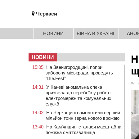
Черкаси
НОВИНИ
ВІЙНА В УКРАЇНІ
АНО
Н
НОВИНИ
15:05
На Звенигородщині, попри
щ
заборону міськради, проведуть
“Ше.Fest”
07 Г
14:31
У Каневі аномальна спека
призвела до перебоїв у роботі
електромереж та комунальних
служб
14:02
На Черкащині намолотили перший
мільйон тонн зерна нового врожаю
13:40
На Кам’янщині сталася масштабна
пожежа сміттєзвалища