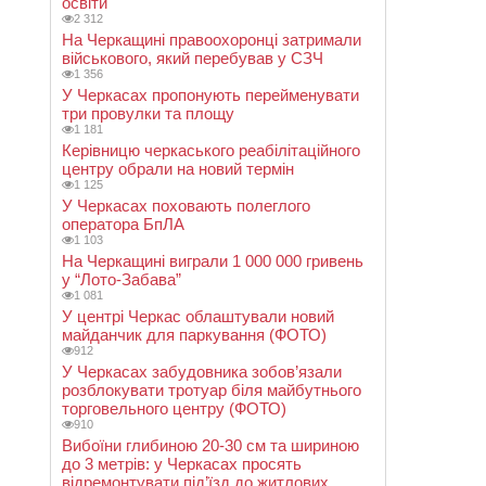
освіти
2 312
На Черкащині правоохоронці затримали
військового, який перебував у СЗЧ
1 356
У Черкасах пропонують перейменувати
три провулки та площу
1 181
Керівницю черкаського реабілітаційного
центру обрали на новий термін
1 125
У Черкасах поховають полеглого
оператора БпЛА
1 103
На Черкащині виграли 1 000 000 гривень
у “Лото-Забава”
1 081
У центрі Черкас облаштували новий
майданчик для паркування (ФОТО)
912
У Черкасах забудовника зобов’язали
розблокувати тротуар біля майбутнього
торговельного центру (ФОТО)
910
Вибоїни глибиною 20-30 см та шириною
до 3 метрів: у Черкасах просять
відремонтувати під’їзд до житлових