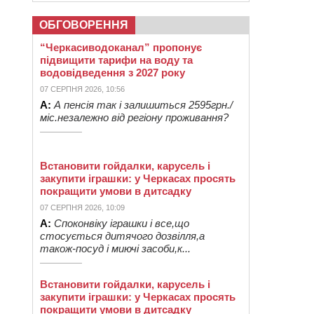
ОБГОВОРЕННЯ
“Черкасиводоканал” пропонує
підвищити тарифи на воду та
водовідведення з 2027 року
07 СЕРПНЯ 2026, 10:56
А:
А пенсія так і залишиться 2595грн./
міс.незалежно від регіону проживання?
Встановити гойдалки, карусель і
закупити іграшки: у Черкасах просять
покращити умови в дитсадку
07 СЕРПНЯ 2026, 10:09
А:
Споконвіку іграшки і все,що
стосується дитячого дозвілля,а
також-посуд і миючі засоби,к...
Встановити гойдалки, карусель і
закупити іграшки: у Черкасах просять
покращити умови в дитсадку