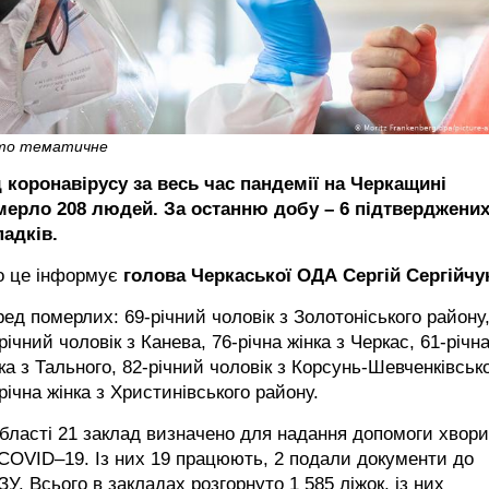
то тематичне
д коронавірусу за весь час пандемії на Черкащині
мерло 208 людей. За останню добу – 6 підтверджени
падків.
о це інформує
голова Черкаської ОДА Сергій Сергійчу
ед померлих: 69-річний чоловік з Золотоніського району
річний чоловік з Канева, 76-річна жінка з Черкас, 61-річн
ка з Тального, 82-річний чоловік з Корсунь-Шевченківсько
річна жінка з Христинівського району.
бласті 21 заклад визначено для надання допомоги хвор
COVID–19. Із них 19 працюють, 2 подали документи до
У. Всього в закладах розгорнуто 1 585 ліжок, із них