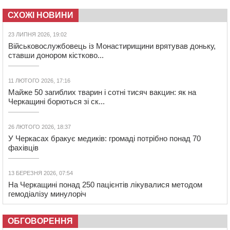
СХОЖІ НОВИНИ
23 ЛИПНЯ 2026, 19:02
Військовослужбовець із Монастирищини врятував доньку,
ставши донором кістково...
11 ЛЮТОГО 2026, 17:16
Майже 50 загиблих тварин і сотні тисяч вакцин: як на
Черкащині борються зі ск...
26 ЛЮТОГО 2026, 18:37
У Черкасах бракує медиків: громаді потрібно понад 70
фахівців
13 БЕРЕЗНЯ 2026, 07:54
На Черкащині понад 250 пацієнтів лікувалися методом
гемодіалізу минулоріч
ОБГОВОРЕННЯ