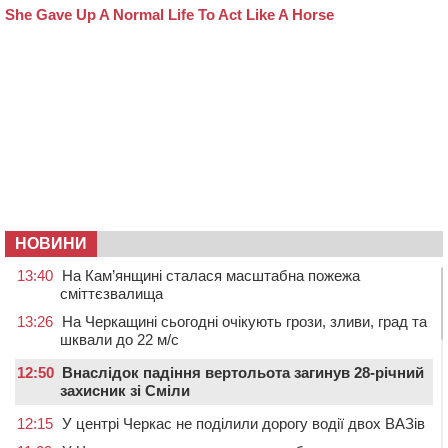
НОВИНИ
13:40
На Кам’янщині сталася масштабна пожежа
сміттєзвалища
13:26
На Черкащині сьогодні очікують грози, зливи, град та
шквали до 22 м/с
12:50
Внаслідок падіння вертольота загинув 28-річний
захисник зі Сміли
12:15
У центрі Черкас не поділили дорогу водії двох ВАЗів