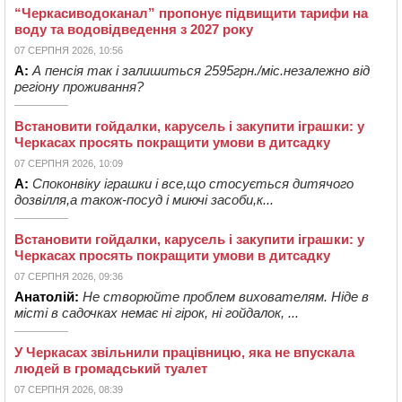
“Черкасиводоканал” пропонує підвищити тарифи на
воду та водовідведення з 2027 року
07 СЕРПНЯ 2026, 10:56
А:
А пенсія так і залишиться 2595грн./міс.незалежно від
регіону проживання?
Встановити гойдалки, карусель і закупити іграшки: у
Черкасах просять покращити умови в дитсадку
07 СЕРПНЯ 2026, 10:09
А:
Споконвіку іграшки і все,що стосується дитячого
дозвілля,а також-посуд і миючі засоби,к...
Встановити гойдалки, карусель і закупити іграшки: у
Черкасах просять покращити умови в дитсадку
07 СЕРПНЯ 2026, 09:36
Анатолій:
Не створюйте проблем вихователям. Ніде в
місті в садочках немає ні гірок, ні гойдалок, ...
У Черкасах звільнили працівницю, яка не впускала
людей в громадський туалет
07 СЕРПНЯ 2026, 08:39