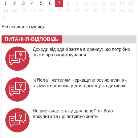
1
2
3
4
5
6
7
8
9
10
11
12
13
14
15
обіцяє масштабне озеленення
16
17
18
19
20
21
22
23
24
25
26
27
28
29
30
14:17
Провокував конфлікт і зачинився в автівці: у ТЦК
31
прокоментували скандал із затриманням
чоловіка у Тальному
Всі новини за місяць
13:55
У Тальному працівники ТЦК вибили вікно і
ПИТАННЯ-ВІДПОВІДЬ
витягли з автівки чоловіка (ВІДЕО)
Доходи від здачі житла в оренду: що потрібно
знати про оподаткування
“єЯсла”: жителям Черкащини роз’яснили, як
отримати допомогу для догляду за дитиною
Не вистачає стажу для пенсії: як його
докупити та що потрібно знати