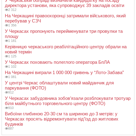
У Черкаській облраді визначили кандидатку на посаду
директора установи, яка супроводжує 39 закладів освіти
2 312
На Черкащині правоохоронці затримали військового, який
перебував у СЗЧ
1 356
У Черкасах пропонують перейменувати три провулки та
площу
1 181
Керівницю черкаського реабілітаційного центру обрали на
новий термін
1 125
У Черкасах поховають полеглого оператора БпЛА
1 102
На Черкащині виграли 1 000 000 гривень у “Лото-Забава”
1 081
У центрі Черкас облаштували новий майданчик для
паркування (ФОТО)
912
У Черкасах забудовника зобов’язали розблокувати тротуар
біля майбутнього торговельного центру (ФОТО)
910
Вибоїни глибиною 20-30 см та шириною до 3 метрів: у
Черкасах просять відремонтувати під’їзд до житлових
будинків
887