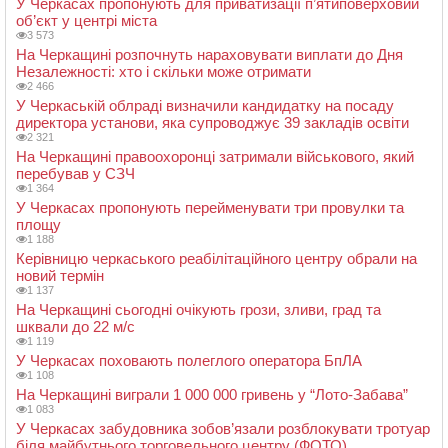
У Черкасах пропонують для приватизації п’ятиповерховий
об’єкт у центрі міста
3 573
На Черкащині розпочнуть нараховувати виплати до Дня
Незалежності: хто і скільки може отримати
2 466
У Черкаській облраді визначили кандидатку на посаду
директора установи, яка супроводжує 39 закладів освіти
2 321
На Черкащині правоохоронці затримали військового, який
перебував у СЗЧ
1 364
У Черкасах пропонують перейменувати три провулки та
площу
1 188
Керівницю черкаського реабілітаційного центру обрали на
новий термін
1 137
На Черкащині сьогодні очікують грози, зливи, град та
шквали до 22 м/с
1 119
У Черкасах поховають полеглого оператора БпЛА
1 108
На Черкащині виграли 1 000 000 гривень у “Лото-Забава”
1 083
У Черкасах забудовника зобов’язали розблокувати тротуар
біля майбутнього торговельного центру (ФОТО)