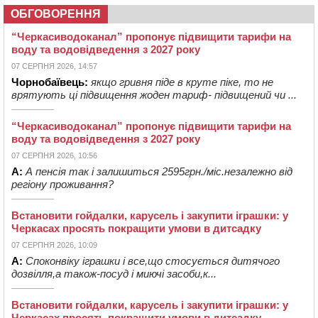
ОБГОВОРЕННЯ
“Черкасиводоканал” пропонує підвищити тарифи на
воду та водовідведення з 2027 року
07 СЕРПНЯ 2026, 14:57
Чорнобаївець:
якщо гривня піде в круте піке, то не
врятують ці підвищення жоден тариф- підвищений чи ...
“Черкасиводоканал” пропонує підвищити тарифи на
воду та водовідведення з 2027 року
07 СЕРПНЯ 2026, 10:56
А:
А пенсія так і залишиться 2595грн./міс.незалежно від
регіону проживання?
Встановити гойдалки, карусель і закупити іграшки: у
Черкасах просять покращити умови в дитсадку
07 СЕРПНЯ 2026, 10:09
А:
Споконвіку іграшки і все,що стосується дитячого
дозвілля,а також-посуд і миючі засоби,к...
Встановити гойдалки, карусель і закупити іграшки: у
Черкасах просять покращити умови в дитсадку