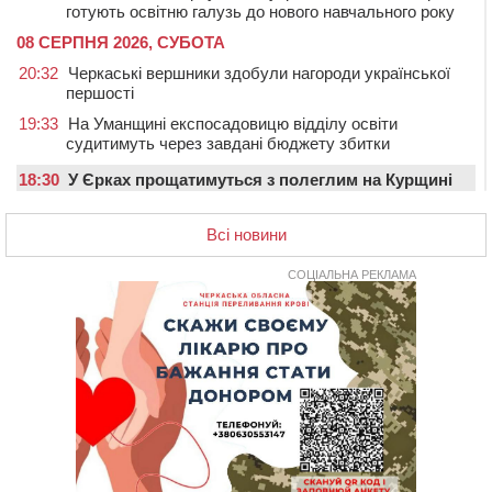
готують освітню галузь до нового навчального року
08 СЕРПНЯ 2026, СУБОТА
20:32
Черкаські вершники здобули нагороди української
першості
19:33
На Уманщині експосадовицю відділу освіти
судитимуть через завдані бюджету збитки
18:30
У Єрках прощатимуться з полеглим на Курщині
стрільцем ДШВ
Всі новини
17:29
Апеляційний суд підтвердив стягнення майже 250
тис. грн шкоди за незаконний вилов риби
СОЦІАЛЬНА РЕКЛАМА
16:07
У Черкасах за ніч виявили 15 порушників
комендантської години та 10 нетверезих водіїв
15:12
На Золотоніщині водійка збила пішохода, який
перебігав дорогу
14:11
На Черкащині прокуратура через суд вимагає взяти
під охорону 188-річну церкву
13:00
У Смілі біля магазину під колесами вантажівки
загинула жінка
11:33
У Черкасах пропонують для приватизації