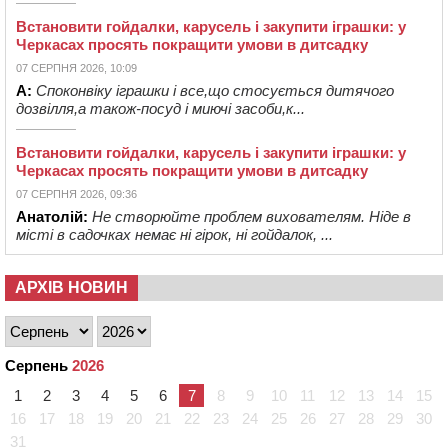
Встановити гойдалки, карусель і закупити іграшки: у
Черкасах просять покращити умови в дитсадку
07 СЕРПНЯ 2026, 10:09
А:
Споконвіку іграшки і все,що стосується дитячого
дозвілля,а також-посуд і миючі засоби,к...
Встановити гойдалки, карусель і закупити іграшки: у
Черкасах просять покращити умови в дитсадку
07 СЕРПНЯ 2026, 09:36
Анатолій:
Не створюйте проблем вихователям. Ніде в
місті в садочках немає ні гірок, ні гойдалок, ...
АРХІВ НОВИН
Серпень
2026
1
2
3
4
5
6
7
8
9
10
11
12
13
14
15
16
17
18
19
20
21
22
23
24
25
26
27
28
29
30
31