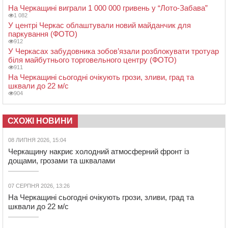
На Черкащині виграли 1 000 000 гривень у “Лото-Забава”
1 082
У центрі Черкас облаштували новий майданчик для
паркування (ФОТО)
912
У Черкасах забудовника зобов’язали розблокувати тротуар
біля майбутнього торговельного центру (ФОТО)
911
На Черкащині сьогодні очікують грози, зливи, град та
шквали до 22 м/с
904
СХОЖІ НОВИНИ
08 ЛИПНЯ 2026, 15:04
Черкащину накриє холодний атмосферний фронт із
дощами, грозами та шквалами
07 СЕРПНЯ 2026, 13:26
На Черкащині сьогодні очікують грози, зливи, град та
шквали до 22 м/с