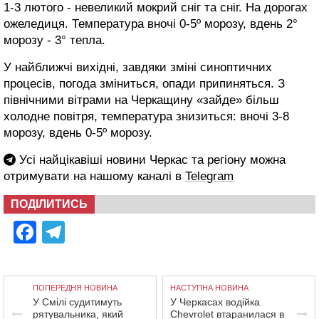
1-3 лютого - невеликий мокрий сніг та сніг. На дорогах
ожеледиця. Температура вночі 0-5º морозу, вдень 2°
морозу - 3° тепла.
У найближчі вихідні, завдяки зміні синоптичних
процесів, погода зміниться, опади припиняться. З
північними вітрами на Черкащину «зайде» більш
холодне повітря, температура знизиться: вночі 3-8
морозу, вдень 0-5º морозу.
Усі найцікавіші новини Черкас та регіону можна
отримувати на нашому каналі в
Telegram
ПОДІЛИТИСЬ
Facebook
Telegram
ПОПЕРЕДНЯ НОВИНА
НАСТУПНА НОВИНА
У Смілі судитимуть
У Черкасах водійка
рятувальника, який
Chevrolet втаранилася в