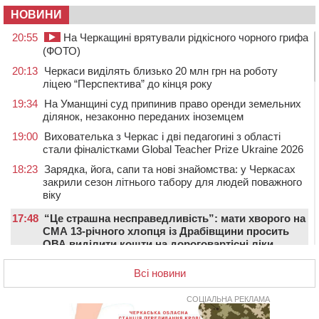
НОВИНИ
20:55
На Черкащині врятували рідкісного чорного грифа
(ФОТО)
20:13
Черкаси виділять близько 20 млн грн на роботу
ліцею “Перспектива” до кінця року
19:34
На Уманщині суд припинив право оренди земельних
ділянок, незаконно переданих іноземцем
19:00
Вихователька з Черкас і дві педагогині з області
стали фіналістками Global Teacher Prize Ukraine 2026
18:23
Зарядка, йога, сапи та нові знайомства: у Черкасах
закрили сезон літнього табору для людей поважного
віку
17:48
“Це страшна несправедливість”: мати хворого на
СМА 13-річного хлопця із Драбівщини просить
ОВА виділити кошти на дороговартісні ліки
17:15
На Уманщині судитимуть колишню очільницю відділу
Всі новини
освіти через закупівлю електрики за завищеною
ціною
СОЦІАЛЬНА РЕКЛАМА
16:40
У Черкасах провели в останню путь двох