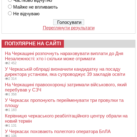
Частково відчутно
Майже не впливають
Не відчуваю
Переглянути результати
ПОПУЛЯРНЕ НА САЙТІ
На Черкащині розпочнуть нараховувати виплати до Дня
Незалежності: хто і скільки може отримати
2 452
У Черкаській облраді визначили кандидатку на посаду
директора установи, яка супроводжує 39 закладів освіти
2 314
На Черкащині правоохоронці затримали військового, який
перебував у СЗЧ
1 358
У Черкасах пропонують перейменувати три провулки та
площу
1 183
Керівницю черкаського реабілітаційного центру обрали на
новий термін
1 131
У Черкасах поховають полеглого оператора БпЛА
1 106