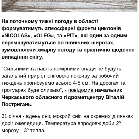
На поточному тижні погоду в області
формуватимуть атмосферні фронти циклонів
«NICOLAS», «OLEG», та «PIT», які один за одним
переміщуватимуться по північних широтах,
зумовлюючи хмарну погоду та практично щоденне
випадіння снігу.
"Сильними та навіть помірними опади не будуть,
загальний приріст снігового покриву за робочий
тиждень прогнозуємо всього 4-5 см. На дорогах та
тротуарах буде слизько", -
повідомив
начальник
Черкаського обласного гідрометцентру Віталій
Постригань.
31 січня - вдень сніг, мокрий сніг, на окремих ділянках
доріг ожеледиця. Температура впродовж доби 2º
морозу - 3º тепла.