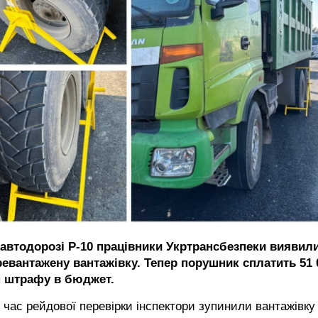
 автодорозі Р-10 працівники Укртрансбезпеки виявил
ревантажену вантажівку. Тепер порушник сплатить 51 
н штрафу в бюджет.
 час рейдової перевірки інспектори зупинили вантажівку