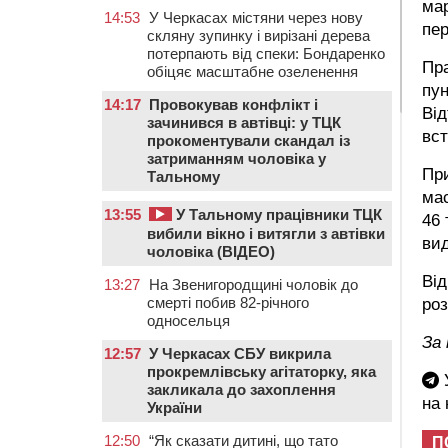
мар
14:53
У Черкасах містяни через нову
пе
скляну зупинку і вирізані дерева
потерпають від спеки: Бондаренко
Пра
обіцяє масштабне озеленення
пун
14:17
Провокував конфлікт і
Від
зачинився в автівці: у ТЦК
вст
прокоментували скандал із
затриманням чоловіка у
При
Тальному
мас
13:55
У Тальному працівники ТЦК
46 
вибили вікно і витягли з автівки
вид
чоловіка (ВІДЕО)
Від
13:27
На Звенигородщині чоловік до
смерті побив 82-річного
роз
односельця
За
12:57
У Черкасах СБУ викрила
прокремлівську агітаторку, яка
У
закликала до захоплення
на
України
12:50
“Як сказати дитині, що тато
П