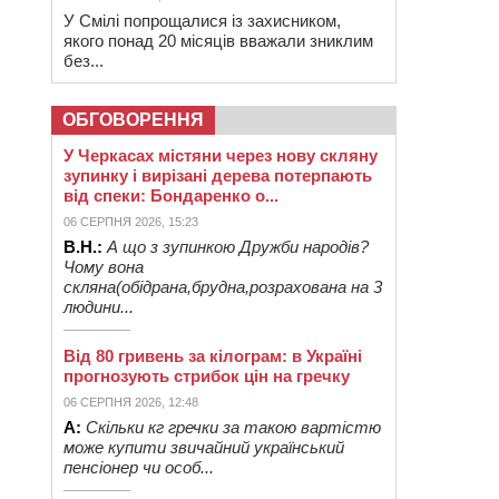
У Смілі попрощалися із захисником,
якого понад 20 місяців вважали зниклим
без...
ОБГОВОРЕННЯ
У Черкасах містяни через нову скляну
зупинку і вирізані дерева потерпають
від спеки: Бондаренко о...
06 СЕРПНЯ 2026, 15:23
В.Н.:
А що з зупинкою Дружби народів?
Чому вона
скляна(обідрана,брудна,розрахована на 3
людини...
Від 80 гривень за кілограм: в Україні
прогнозують стрибок цін на гречку
06 СЕРПНЯ 2026, 12:48
А:
Скільки кг гречки за такою вартістю
може купити звичайний український
пенсіонер чи особ...