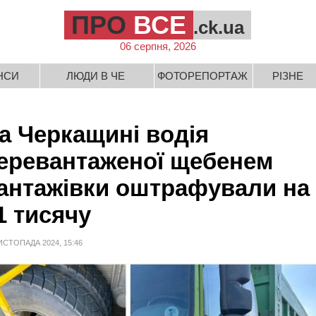
ПРО
ВСЕ
.ck.ua
06 серпня, 2026
НСИ
ЛЮДИ В ЧЕ
ФОТОРЕПОРТАЖ
РІЗНЕ
а Черкащині водія
еревантаженої щебенем
антажівки оштрафували на
1 тисячу
ИСТОПАДА 2024, 15:46