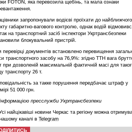
ки FOTON, яка перевозила щебінь, та мала ознаки
ревантаження.
цівники запропонували водієві проїхати до найближчого
кту габаритно-вагового контролю, однак водій відмовивс
так на транспортний засіб інспектори Укртрансбезпеки
ановили блокувальний пристрій.
 перевірці документів встановлено перевищення загаль
и транспортного засобу на 76,9%: згідно ТТН вага брутт
т при дозволеній максимальній фактичній масі для таког
у транспорту 26 т.
повідальність за такке порушення передбачає штраф у
мірі 51 000 грн.
 інформацією пресслужби Укртрансбезпеки
сі найцікавіші новини Черкас та регіону можна отримув
 нашому каналі в
Telegram
ОДІЛИТИСЬ