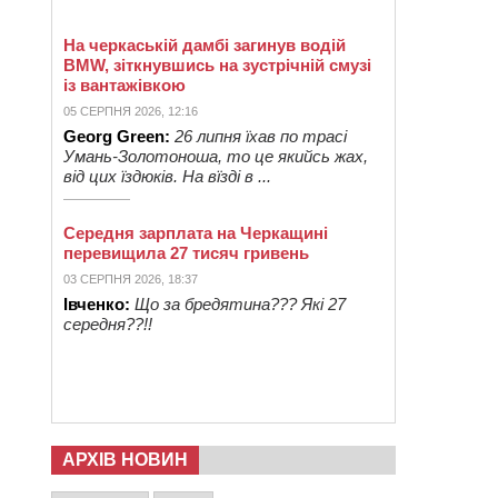
На черкаській дамбі загинув водій
BMW, зіткнувшись на зустрічній смузі
із вантажівкою
05 СЕРПНЯ 2026, 12:16
Georg Green:
26 липня їхав по трасі
Умань-Золотоноша, то це якийсь жах,
від цих їздюків. На вїзді в ...
Середня зарплата на Черкащині
перевищила 27 тисяч гривень
03 СЕРПНЯ 2026, 18:37
Івченко:
Що за бредятина??? Які 27
середня??!!
АРХІВ НОВИН