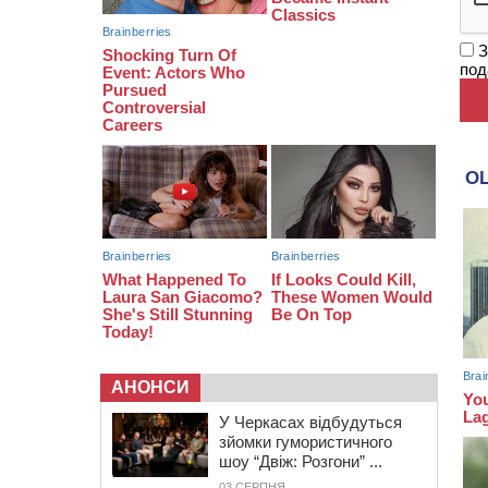
08:20
Обрано претендента на посаду
директора Мокрокалигірського
З
психоневрологічного інтернату
под
07:23
Уманські міграційники видворили з
країни грузина, який відсидів
термін у колонії
АНОНСИ
У Черкасах відбудуться
зйомки гумористичного
шоу “Двіж: Розгони” ...
03 СЕРПНЯ