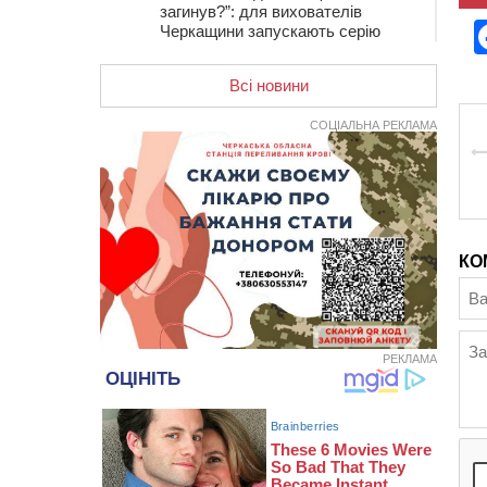
загинув?”: для вихователів
Черкащини запускають серію
унікальних тренінгів
Всі новини
12:14
На Золотоніщині вже десяту
добу гасять пожежу торфу
СОЦІАЛЬНА РЕКЛАМА
11:35
Від 80 гривень за кілограм: в
Україні прогнозують стрибок цін на
гречку
10:56
Захисника зі Звенигородщини,
який обороняв Авдіївку,
нагородили “Комбатантським
КО
хрестом”
10:10
На Черкащині п’яний мотоцикліст
зіткнувся з мопедом: двоє людей у
лікарні
РЕКЛАМА
09:42
Ветерани МСК “Дніпро” вибороли
бронзу чемпіонату України
08:57
На Уманщині підрядника
зобов’язали сплатити понад 670
тис грн штрафу за незаконні зміни
до договору