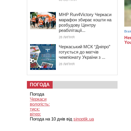
MHP Run4Victory Черкаси
марафон збирає кошти на
розбудову Центру
реабілітації...
28 ЛИПНЯ
Черкаський МСК “Дніпро”
готується до матчів
чемпіонату України з ...
28 ЛИПНЯ
ПОГОДА
Погода
Черкаси
вологість:
тиск:
вітер:
Погода на 10 днів від
sinoptik.ua