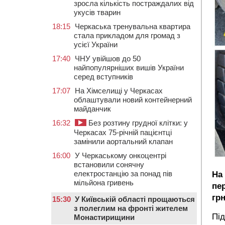
зросла кількість постраждалих від
укусів тварин
18:15
Черкаська тренувальна квартира
стала прикладом для громад з
усієї України
17:40
ЧНУ увійшов до 50
найпопулярніших вишів України
серед вступників
17:07
На Хімселищі у Черкасах
облаштували новий контейнерний
майданчик
16:32
Без розтину грудної клітки: у
Черкасах 75-річній пацієнтці
замінили аортальний клапан
16:00
У Черкаському онкоцентрі
встановили сонячну
електростанцію за понад пів
На
мільйона гривень
пе
гр
15:30
У Київській області прощаються
з полеглим на фронті жителем
Під
Монастирищини