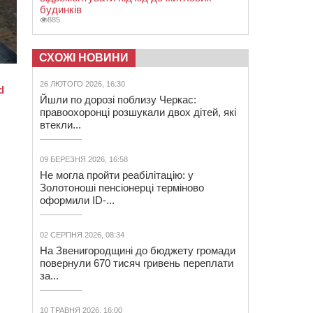
будинків
885
СХОЖІ НОВИНИ
26 ЛЮТОГО 2026, 16:30
Йшли по дорозі поблизу Черкас:
правоохоронці розшукали двох дітей, які
втекли...
09 БЕРЕЗНЯ 2026, 16:58
Не могла пройти реабілітацію: у
Золотоноші пенсіонерці терміново
оформили ID-...
02 СЕРПНЯ 2026, 08:34
На Звенигородщині до бюджету громади
повернули 670 тисяч гривень переплати
за...
10 ТРАВНЯ 2026, 16:00