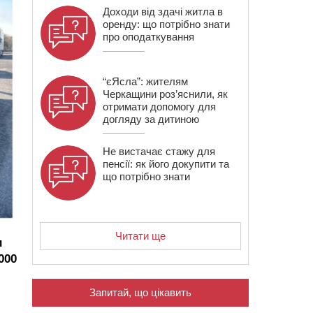
Доходи від здачі житла в
оренду: що потрібно знати
про оподаткування
“єЯсла”: жителям
Черкащини роз’яснили, як
отримати допомогу для
догляду за дитиною
Не вистачає стажу для
пенсії: як його докупити та
що потрібно знати
Читати ще
и
000
Запитай, що цікавить