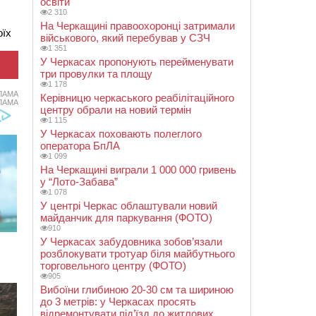
освіти
2 310
На Черкащині правоохоронці затримали
оїх
військового, який перебував у СЗЧ
1 351
У Черкасах пропонують перейменувати
три провулки та площу
1 178
ЛАМА
Керівницю черкаського реабілітаційного
ЛАМА
центру обрали на новий термін
1 115
У Черкасах поховають полеглого
оператора БпЛА
1 099
На Черкащині виграли 1 000 000 гривень
у “Лото-Забава”
1 078
У центрі Черкас облаштували новий
майданчик для паркування (ФОТО)
910
У Черкасах забудовника зобов’язали
розблокувати тротуар біля майбутнього
торговельного центру (ФОТО)
905
Вибоїни глибиною 20-30 см та шириною
до 3 метрів: у Черкасах просять
відремонтувати під’їзд до житлових