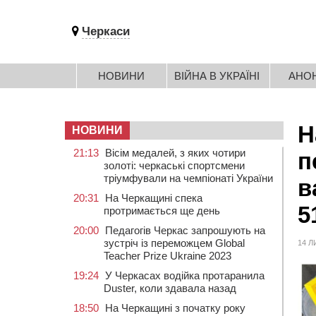
Черкаси
НОВИНИ
ВІЙНА В УКРАЇНІ
АНО
Н
НОВИНИ
21:13
Вісім медалей, з яких чотири
п
золоті: черкаські спортсмени
тріумфували на чемпіонаті України
в
20:31
На Черкащині спека
5
протримається ще день
20:00
Педагогів Черкас запрошують на
зустріч із переможцем Global
14 Л
Teacher Prize Ukraine 2023
19:24
У Черкасах водійка протаранила
Duster, коли здавала назад
18:50
На Черкащині з початку року