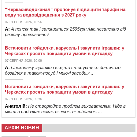
“Черкасиводоканал” пропонує підвищити тарифи на
воду та водовідведення з 2027 року
07 СЕРПНЯ 2026, 10:56
А:
А пенсія так і залишиться 2595грн./міс.незалежно від
регіону проживання?
Встановити гойдалки, карусель і закупити іграшки: у
Черкасах просять покращити умови в дитсадку
07 СЕРПНЯ 2026, 10:09
А:
Споконвіку іграшки і все,що стосується дитячого
дозвілля,а також-посуд і миючі засоби,к...
Встановити гойдалки, карусель і закупити іграшки: у
Черкасах просять покращити умови в дитсадку
07 СЕРПНЯ 2026, 09:36
Анатолій:
Не створюйте проблем вихователям. Ніде в
місті в садочках немає ні гірок, ні гойдалок, ...
АРХІВ НОВИН