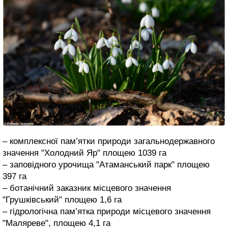
– комплексної пам’ятки природи загальнодержавного
значення "Холодний Яр" площею 1039 га
– заповідного урочища "Атаманський парк" площею
397 га
– ботанічний заказник місцевого значення
"Грушківський" площею 1,6 га
– гідрологічна пам’ятка природи місцевого значення
"Маляреве", площею 4,1 га