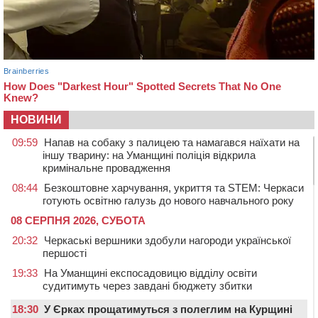
НОВИНИ
09:59
Напав на собаку з палицею та намагався наїхати на
іншу тварину: на Уманщині поліція відкрила
кримінальне провадження
08:44
Безкоштовне харчування, укриття та STEM: Черкаси
готують освітню галузь до нового навчального року
08 СЕРПНЯ 2026, СУБОТА
20:32
Черкаські вершники здобули нагороди української
першості
19:33
На Уманщині експосадовицю відділу освіти
судитимуть через завдані бюджету збитки
18:30
У Єрках прощатимуться з полеглим на Курщині