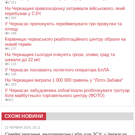
2 321
На Черкащині правоохоронці затримали військового, який
перебував у СЗЧ
1 364
У Черкасах пропонують перейменувати три провулки та
площу
1 188
Керівницю черкаського реабілітаційного центру обрали на
новий термін
1 137
На Черкащині сьогодні очікують грози, зливи, град та
шквали до 22 м/с
1 119
У Черкасах поховають полеглого оператора БпЛА
1 108
На Черкащині виграли 1 000 000 гривень у “Лото-Забава”
1 083
У Черкасах забудовника зобов’язали розблокувати тротуар
біля майбутнього торговельного центру (ФОТО)
921
СХОЖІ НОВИНИ
22 ЧЕРВНЯ 2026, 20:11
Сімейні змагання, велоперегони і збір для ЗСУ: у Черкасах