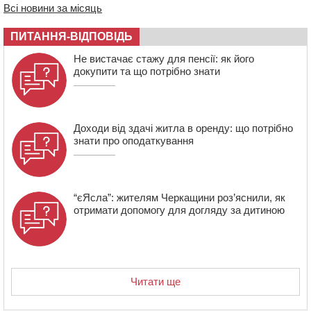
Всі новини за місяць
15:39
На честь загиблого захисника і чемпіона світу в
Черкасах відкрили спортивно-реабілітаційний центр
ПИТАННЯ-ВІДПОВІДЬ
15:05
На Звенигородщині, попри заборону міськради,
Не вистачає стажу для пенсії: як його
проведуть “Ше.Fest”
докупити та що потрібно знати
14:31
У Каневі аномальна спека призвела до перебоїв у
роботі електромереж та комунальних служб
Доходи від здачі житла в оренду: що потрібно
знати про оподаткування
“єЯсла”: жителям Черкащини роз’яснили, як
отримати допомогу для догляду за дитиною
Читати ще