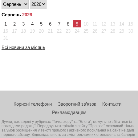
Серпень
2026
1
2
3
4
5
6
7
8
9
10
11
12
13
14
15
16
17
18
19
20
21
22
23
24
25
26
27
28
29
30
31
Всі новини за місяць
Корисні телефони
Зворотний зв’язок
Контакти
Рекламодавцям
Думки, викладені у рубриках "Точка зору" та "Блоги", можуть не збігатися із
поглядами редакції. Передрук матеріалів з сайту "Про все" можливий тільки
за умов розміщення у тексті прямого і активного посилання на сайт не далі
першого абзацу. Відповідальність за зміст рекламних оголошень та банерів