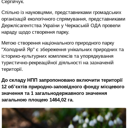
Сергійчук.
Спільно із науковцями, представниками громадських
організацій екологічного спрямування, представниками
Держлісагентства України у Черкаській ОДА провели
нараду щодо створення парку.
Метою створення національного природного парку
"Холодний Яр" є збереження унікальних природних та
історико-культурних комплексів та упорядкування
туристично-рекреаційної діяльності на зазначеній
території.
До складу НПП запропоновано включити території
12 об’єктів природно-заповідного фонду місцевого
значення та 1 загальнодержавного значення
загальною площею 1464,02 га.