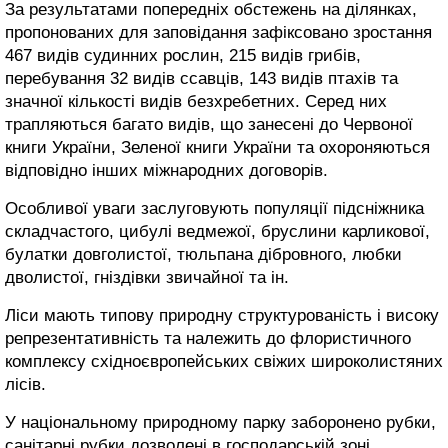
За результатами попередніх обстежень на ділянках,
пропонованих для заповідання зафіксовано зростання
467 видів судинних рослин, 215 видів грибів,
перебування 32 видів ссавців, 143 видів птахів та
значної кількості видів безхребетних. Серед них
трапляються багато видів, що занесені до Червоної
книги України, Зеленої книги України та охороняються
відповідно інших міжнародних договорів.
Особливої уваги заслуговують популяції підсніжника
складчастого, цибулі ведмежої, бруслини карликової,
булатки довголистої, тюльпана дібровного, любки
дволистої, гніздівки звичайної та ін.
Ліси мають типову природну структурованість і високу
репрезентативність та належить до флористичного
комплексу східноєвропейських свіжих широколистяних
лісів.
У національному природному парку заборонено рубки,
санітарні рубки дозволені в господарській зоні.