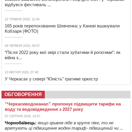
відбувся фестиваль ...
22 ТРАВНЯ 2026, 12:45
165 років перепохованню Шевченка: у Каневі вшанували
Кобзаря (ФОТО)
09 ЧЕРВНЯ 2026, 09:57
“Після 2022 року мої звірі стали зубатими й рогатими”: як
війна з...
13 КВІТНЯ 2026, 07:48
У Черкасах у сквері “Юність” гратиме оркестр
ОБГОВОРЕННЯ
“Черкасиводоканал” пропонує підвищити тарифи на
воду та водовідведення з 2027 року
07 СЕРПНЯ 2026, 14:57
Чорнобаївець:
якщо гривня піде в круте піке, то не
врятують ці підвищення жоден тариф- підвищений чи ...