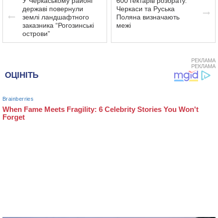
У Черкаському районі
600 гектарів розбрату.
державі повернули
Черкаси та Руська
землі ландшафтного
Поляна визначають
заказника “Рогозинські
межі
острови”
РЕКЛАМА
РЕКЛАМА