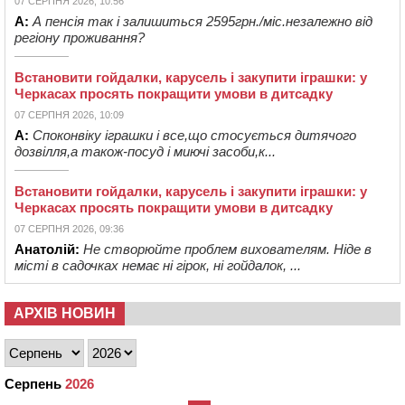
07 СЕРПНЯ 2026, 10:56
А:
А пенсія так і залишиться 2595грн./міс.незалежно від
регіону проживання?
Встановити гойдалки, карусель і закупити іграшки: у
Черкасах просять покращити умови в дитсадку
07 СЕРПНЯ 2026, 10:09
А:
Споконвіку іграшки і все,що стосується дитячого
дозвілля,а також-посуд і миючі засоби,к...
Встановити гойдалки, карусель і закупити іграшки: у
Черкасах просять покращити умови в дитсадку
07 СЕРПНЯ 2026, 09:36
Анатолій:
Не створюйте проблем вихователям. Ніде в
місті в садочках немає ні гірок, ні гойдалок, ...
АРХІВ НОВИН
Серпень
2026