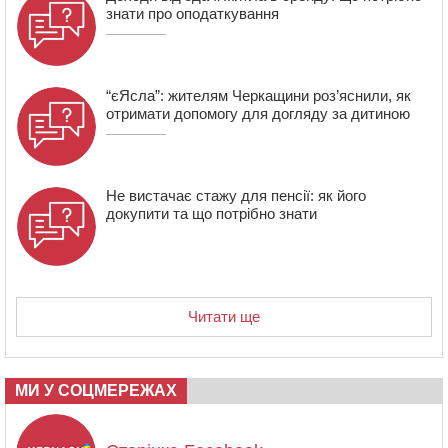
знати про оподаткування
21:13
Вісім медалей, з яких чотири золоті: черкаські
спортсмени тріумфували на чемпіонаті України
“єЯсла”: жителям Черкащини роз’яснили, як
отримати допомогу для догляду за дитиною
Не вистачає стажу для пенсії: як його
докупити та що потрібно знати
Читати ще
МИ У СОЦМЕРЕЖАХ