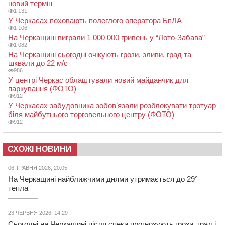
новий термін
1 131
У Черкасах поховають полеглого оператора БпЛА
1 106
На Черкащині виграли 1 000 000 гривень у “Лото-Забава”
1 082
На Черкащині сьогодні очікують грози, зливи, град та
шквали до 22 м/с
986
У центрі Черкас облаштували новий майданчик для
паркування (ФОТО)
912
У Черкасах забудовника зобов’язали розблокувати тротуар
біля майбутнього торговельного центру (ФОТО)
912
СХОЖІ НОВИНИ
06 ТРАВНЯ 2026, 20:05
На Черкащині найближчими днями утримається до 29°
тепла
23 ЧЕРВНЯ 2026, 14:29
Сьогодні на Черкащині після спеки прогнозують грози, град і