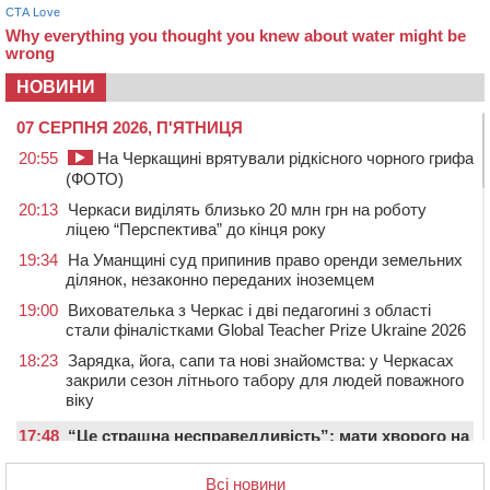
НОВИНИ
07 СЕРПНЯ 2026, П'ЯТНИЦЯ
20:55
На Черкащині врятували рідкісного чорного грифа
(ФОТО)
20:13
Черкаси виділять близько 20 млн грн на роботу
ліцею “Перспектива” до кінця року
19:34
На Уманщині суд припинив право оренди земельних
ділянок, незаконно переданих іноземцем
19:00
Вихователька з Черкас і дві педагогині з області
стали фіналістками Global Teacher Prize Ukraine 2026
18:23
Зарядка, йога, сапи та нові знайомства: у Черкасах
закрили сезон літнього табору для людей поважного
віку
17:48
“Це страшна несправедливість”: мати хворого на
СМА 13-річного хлопця із Драбівщини просить
ОВА виділити кошти на дороговартісні ліки
Всі новини