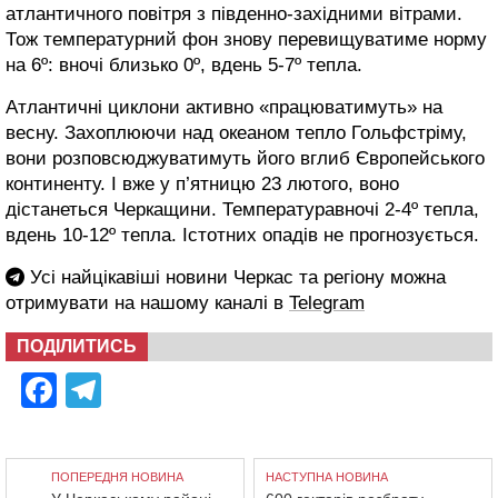
атлантичного повітря з південно-західними вітрами.
Тож температурний фон знову перевищуватиме норму
на 6º: вночі близько 0º, вдень 5-7º тепла.
Атлантичні циклони активно «працюватимуть» на
весну. Захоплюючи над океаном тепло Гольфстріму,
вони розповсюджуватимуть його вглиб Європейського
континенту. І вже у п’ятницю 23 лютого, воно
дістанеться Черкащини. Температуравночі 2-4º тепла,
вдень 10-12º тепла. Істотних опадів не прогнозується.
Усі найцікавіші новини Черкас та регіону можна
отримувати на нашому каналі в
Telegram
ПОДІЛИТИСЬ
Facebook
Telegram
ПОПЕРЕДНЯ НОВИНА
НАСТУПНА НОВИНА