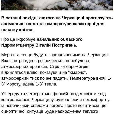
В останні вихідні лютого на Черкащині прогнозують
аномальне тепло та температури характерні для
початку квітня.
Про це інформує
начальник обласного
гідрометцентру Віталій Постригань.
Мороз та сонце будуть короткочасними на Черкащині.
Вже завтра вдень розпочнеться перебудова
атмосферних процесів. Стрілки барометрів
відхиляться вліво, показуючи на “хмарно”,
атмосферний тиск почне падати. Температура вночі 1-
3º морозу, вдень 1-3º тепла.
У середу та четвер атмосферний розділ «візьме під
контроль» всю Черкащину, зумовлюючи некомфортну,
із невеликими опадами погоду. Проте позитивом цієї
синоптичної ситуації буде надходження теплого