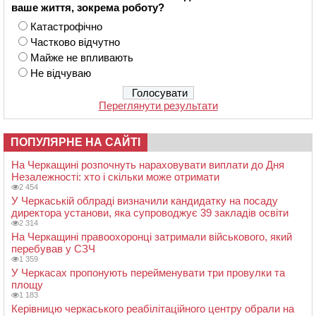
ваше життя, зокрема роботу?
Катастрофічно
Частково відчутно
Майже не впливають
Не відчуваю
Переглянути результати
ПОПУЛЯРНЕ НА САЙТІ
На Черкащині розпочнуть нараховувати виплати до Дня
Незалежності: хто і скільки може отримати
2 454
У Черкаській облраді визначили кандидатку на посаду
директора установи, яка супроводжує 39 закладів освіти
2 314
На Черкащині правоохоронці затримали військового, який
перебував у СЗЧ
1 359
У Черкасах пропонують перейменувати три провулки та
площу
1 183
Керівницю черкаського реабілітаційного центру обрали на