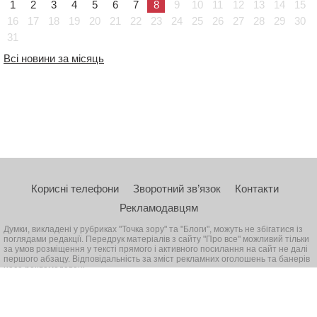
1
2
3
4
5
6
7
8
9
10
11
12
13
14
15
16
17
18
19
20
21
22
23
24
25
26
27
28
29
30
31
Всі новини за місяць
Корисні телефони
Зворотний зв’язок
Контакти
Рекламодавцям
Думки, викладені у рубриках "Точка зору" та "Блоги", можуть не збігатися із
поглядами редакції. Передрук матеріалів з сайту "Про все" можливий тільки
за умов розміщення у тексті прямого і активного посилання на сайт не далі
першого абзацу. Відповідальність за зміст рекламних оголошень та банерів
несе рекламодавець
© 2026, Всі права захищені