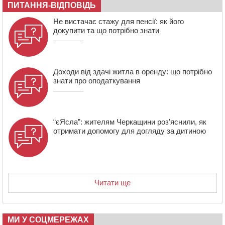
ПИТАННЯ-ВІДПОВІДЬ
14:02
На Черкащині намолотили перший мільйон тонн
зерна нового врожаю
Не вистачає стажу для пенсії: як його
докупити та що потрібно знати
13:40
На Кам’янщині сталася масштабна пожежа
сміттєзвалища
Доходи від здачі житла в оренду: що потрібно
знати про оподаткування
“єЯсла”: жителям Черкащини роз’яснили, як
отримати допомогу для догляду за дитиною
Читати ще
МИ У СОЦМЕРЕЖАХ