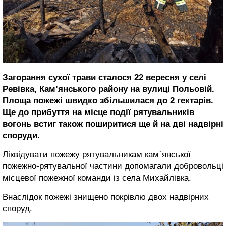
Загорання сухої трави сталося 22 вересня у селі
Ревівка, Кам’янського району на вулиці Польовій.
Площа пожежі швидко збільшилася до 2 гектарів.
Ще до прибуття на місце події рятувальників
вогонь встиг також поширитися ще й на дві надвірні
споруди.
Ліквідувати пожежу рятувальникам кам`янської
пожежно-рятувальної частини допомагали добровольці
місцевої пожежної команди із села Михайлівка.
Внаслідок пожежі знищено покрівлю двох надвірних
споруд.