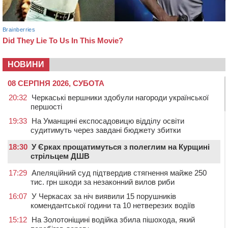
НОВИНИ
08 СЕРПНЯ 2026, СУБОТА
20:32
Черкаські вершники здобули нагороди української
першості
19:33
На Уманщині експосадовицю відділу освіти
судитимуть через завдані бюджету збитки
18:30
У Єрках прощатимуться з полеглим на Курщині
стрільцем ДШВ
17:29
Апеляційний суд підтвердив стягнення майже 250
тис. грн шкоди за незаконний вилов риби
16:07
У Черкасах за ніч виявили 15 порушників
комендантської години та 10 нетверезих водіїв
15:12
На Золотоніщині водійка збила пішохода, який