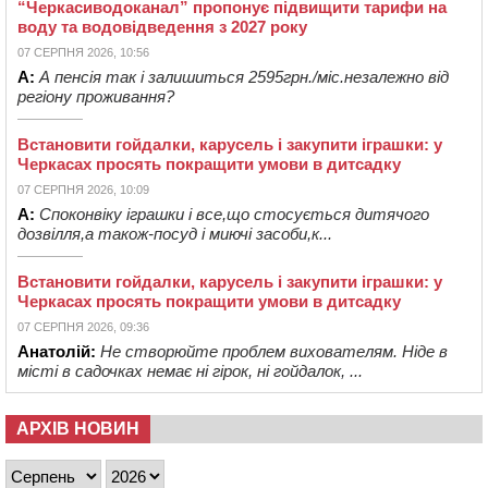
“Черкасиводоканал” пропонує підвищити тарифи на
воду та водовідведення з 2027 року
07 СЕРПНЯ 2026, 10:56
А:
А пенсія так і залишиться 2595грн./міс.незалежно від
регіону проживання?
Встановити гойдалки, карусель і закупити іграшки: у
Черкасах просять покращити умови в дитсадку
07 СЕРПНЯ 2026, 10:09
А:
Споконвіку іграшки і все,що стосується дитячого
дозвілля,а також-посуд і миючі засоби,к...
Встановити гойдалки, карусель і закупити іграшки: у
Черкасах просять покращити умови в дитсадку
07 СЕРПНЯ 2026, 09:36
Анатолій:
Не створюйте проблем вихователям. Ніде в
місті в садочках немає ні гірок, ні гойдалок, ...
АРХІВ НОВИН