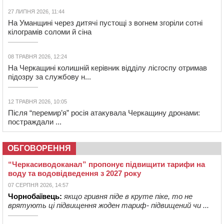
27 ЛИПНЯ 2026, 11:44
На Уманщині через дитячі пустощі з вогнем згоріли сотні
кілограмів соломи й сіна
08 ТРАВНЯ 2026, 12:24
На Черкащині колишній керівник відділу лісгоспу отримав
підозру за службову н...
12 ТРАВНЯ 2026, 10:05
Після “перемир’я” росія атакувала Черкащину дронами:
постраждали ...
ОБГОВОРЕННЯ
“Черкасиводоканал” пропонує підвищити тарифи на
воду та водовідведення з 2027 року
07 СЕРПНЯ 2026, 14:57
Чорнобаївець:
якщо гривня піде в круте піке, то не
врятують ці підвищення жоден тариф- підвищений чи ...