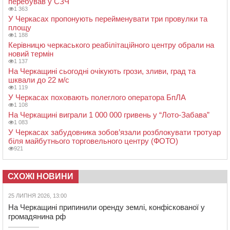
перебував у СЗЧ
1 363
У Черкасах пропонують перейменувати три провулки та
площу
1 188
Керівницю черкаського реабілітаційного центру обрали на
новий термін
1 137
На Черкащині сьогодні очікують грози, зливи, град та
шквали до 22 м/с
1 119
У Черкасах поховають полеглого оператора БпЛА
1 108
На Черкащині виграли 1 000 000 гривень у “Лото-Забава”
1 083
У Черкасах забудовника зобов’язали розблокувати тротуар
біля майбутнього торговельного центру (ФОТО)
921
СХОЖІ НОВИНИ
25 ЛИПНЯ 2026, 13:00
На Черкащині припинили оренду землі, конфіскованої у
громадянина рф