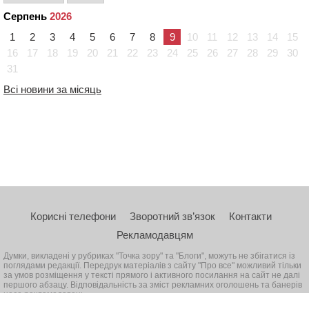
Серпень
2026
1
2
3
4
5
6
7
8
9
10
11
12
13
14
15
16
17
18
19
20
21
22
23
24
25
26
27
28
29
30
31
Всі новини за місяць
Корисні телефони
Зворотний зв’язок
Контакти
Рекламодавцям
Думки, викладені у рубриках "Точка зору" та "Блоги", можуть не збігатися із
поглядами редакції. Передрук матеріалів з сайту "Про все" можливий тільки
за умов розміщення у тексті прямого і активного посилання на сайт не далі
першого абзацу. Відповідальність за зміст рекламних оголошень та банерів
несе рекламодавець