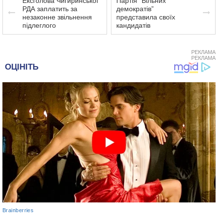
Ексголова Чигиринської
Партія “Вільних
РДА заплатить за
демократів”
незаконне звільнення
представила своїх
підлеглого
кандидатів
РЕКЛАМА
РЕКЛАМА