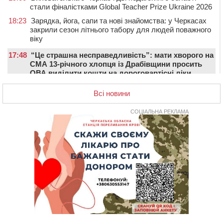
стали фіналістками Global Teacher Prize Ukraine 2026
18:23
Зарядка, йога, сапи та нові знайомства: у Черкасах
закрили сезон літнього табору для людей поважного
віку
17:48
“Це страшна несправедливість”: мати хворого на
СМА 13-річного хлопця із Драбівщини просить
ОВА виділити кошти на дороговартісні ліки
17:15
На Уманщині судитимуть колишню очільницю відділу
Всі новини
освіти через закупівлю електрики за завищеною
ціною
СОЦІАЛЬНА РЕКЛАМА
16:40
У Черкасах провели в останню путь двох
загиблих воїнів
16:07
До 1 вересня у Черкасах оновлюють дорожню
розмітку біля навчальних закладів (ФОТОФАКТ)
15:39
На честь загиблого захисника і чемпіона світу в
Черкасах відкрили спортивно-реабілітаційний центр
15:05
На Звенигородщині, попри заборону міськради,
проведуть “Ше.Fest”
14:31
У Каневі аномальна спека призвела до перебоїв у