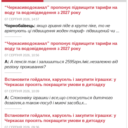
“Черкасиводоканал” пропонує підвищити тарифи на
воду та водовідведення з 2027 року
07 СЕРПНЯ 2026, 14:57
Чорнобаївець:
якщо гривня піде в круте піке, то не
врятують ці підвищення жоден тариф- підвищений чи ...
“Черкасиводоканал” пропонує підвищити тарифи на
воду та водовідведення з 2027 року
07 СЕРПНЯ 2026, 10:56
А:
А пенсія так і залишиться 2595грн./міс.незалежно від
регіону проживання?
Встановити гойдалки, карусель і закупити іграшки: у
Черкасах просять покращити умови в дитсадку
07 СЕРПНЯ 2026, 10:09
А:
Споконвіку іграшки і все,що стосується дитячого
дозвілля,а також-посуд і миючі засоби,к...
Встановити гойдалки, карусель і закупити іграшки: у
Черкасах просять покращити умови в дитсадку
07 СЕРПНЯ 2026, 09:36