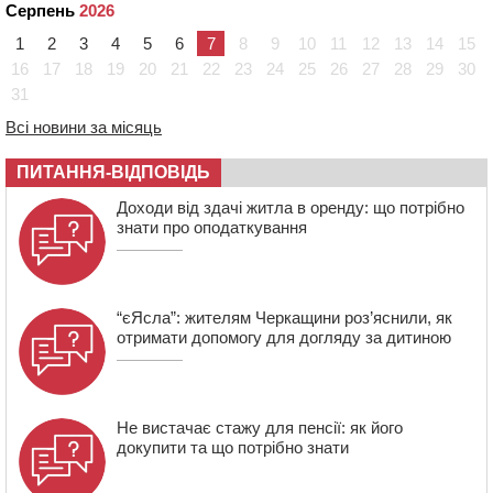
09:08
Встановити гойдалки, карусель і закупити іграшки: у
Серпень
2026
Черкасах просять покращити умови в дитсадку
1
2
3
4
5
6
7
8
9
10
11
12
13
14
15
08:22
“На щиті” у Чорнобаївську громаду повертається
16
17
18
19
20
21
22
23
24
25
26
27
28
29
30
полеглий біля Кліщіївки воїн
31
07:30
Понад 968 мільйонів гривень земельного податку
Всі новини за місяць
сплатили на Черкащині
06 СЕРПНЯ 2026, ЧЕТВЕР
ПИТАННЯ-ВІДПОВІДЬ
21:13
Вісім медалей, з яких чотири золоті: черкаські
Доходи від здачі житла в оренду: що потрібно
спортсмени тріумфували на чемпіонаті України
знати про оподаткування
“єЯсла”: жителям Черкащини роз’яснили, як
отримати допомогу для догляду за дитиною
Не вистачає стажу для пенсії: як його
докупити та що потрібно знати