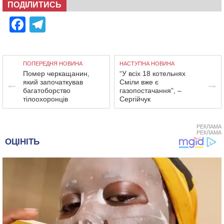
ПОДІЛИТИСЬ
Facebook
Telegram
ПОПЕРЕДНЯ НОВИНА
НАСТУПНА НОВИНА
Помер черкащанин,
“У всіх 18 котельнях
який започаткував
Сміли вже є
багатоборство
газопостачання”, –
тілоохоронців
Сергійчук
РЕКЛАМА
РЕКЛАМА