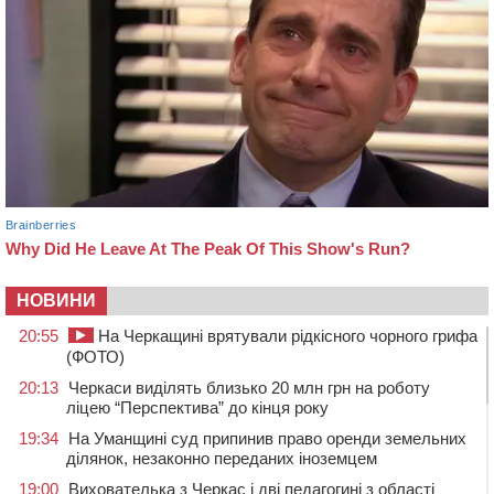
НОВИНИ
20:55
На Черкащині врятували рідкісного чорного грифа
(ФОТО)
20:13
Черкаси виділять близько 20 млн грн на роботу
ліцею “Перспектива” до кінця року
19:34
На Уманщині суд припинив право оренди земельних
ділянок, незаконно переданих іноземцем
19:00
Вихователька з Черкас і дві педагогині з області