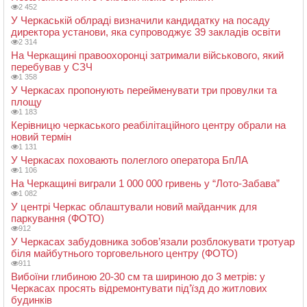
2 452
У Черкаській облраді визначили кандидатку на посаду
директора установи, яка супроводжує 39 закладів освіти
2 314
На Черкащині правоохоронці затримали військового, який
перебував у СЗЧ
1 358
У Черкасах пропонують перейменувати три провулки та
площу
1 183
Керівницю черкаського реабілітаційного центру обрали на
новий термін
1 131
У Черкасах поховають полеглого оператора БпЛА
1 106
На Черкащині виграли 1 000 000 гривень у “Лото-Забава”
1 082
У центрі Черкас облаштували новий майданчик для
паркування (ФОТО)
912
У Черкасах забудовника зобов’язали розблокувати тротуар
біля майбутнього торговельного центру (ФОТО)
911
Вибоїни глибиною 20-30 см та шириною до 3 метрів: у
Черкасах просять відремонтувати під’їзд до житлових
будинків