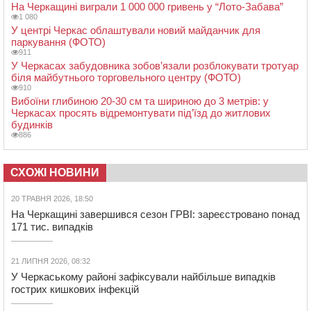
На Черкащині виграли 1 000 000 гривень у “Лото-Забава”
1 080
У центрі Черкас облаштували новий майданчик для
паркування (ФОТО)
911
У Черкасах забудовника зобов’язали розблокувати тротуар
біля майбутнього торговельного центру (ФОТО)
910
Вибоїни глибиною 20-30 см та шириною до 3 метрів: у
Черкасах просять відремонтувати під’їзд до житлових
будинків
886
СХОЖІ НОВИНИ
20 ТРАВНЯ 2026, 18:50
На Черкащині завершився сезон ГРВІ: зареєстровано понад
171 тис. випадків
21 ЛИПНЯ 2026, 08:32
У Черкаському районі зафіксували найбільше випадків
гострих кишкових інфекцій