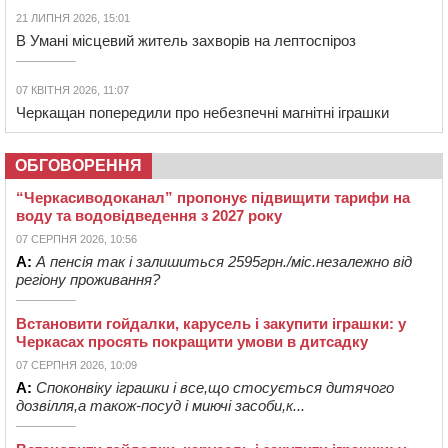
21 ЛИПНЯ 2026, 15:01
В Умані місцевий житель захворів на лептоспіроз
07 КВІТНЯ 2026, 11:07
Черкащан попередили про небезпечні магнітні іграшки
ОБГОВОРЕННЯ
“Черкасиводоканал” пропонує підвищити тарифи на
воду та водовідведення з 2027 року
07 СЕРПНЯ 2026, 10:56
А:
А пенсія так і залишиться 2595грн./міс.незалежно від
регіону проживання?
Встановити гойдалки, карусель і закупити іграшки: у
Черкасах просять покращити умови в дитсадку
07 СЕРПНЯ 2026, 10:09
А:
Споконвіку іграшки і все,що стосується дитячого
дозвілля,а також-посуд і миючі засоби,к...