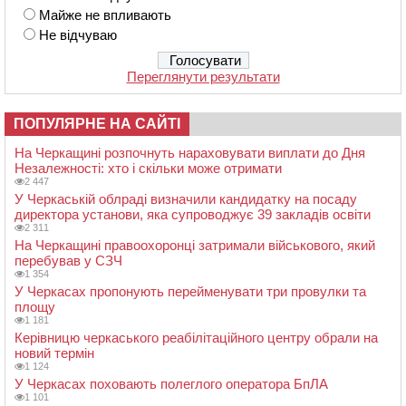
Майже не впливають
Не відчуваю
Переглянути результати
ПОПУЛЯРНЕ НА САЙТІ
На Черкащині розпочнуть нараховувати виплати до Дня
Незалежності: хто і скільки може отримати
2 447
У Черкаській облраді визначили кандидатку на посаду
директора установи, яка супроводжує 39 закладів освіти
2 311
На Черкащині правоохоронці затримали військового, який
перебував у СЗЧ
1 354
У Черкасах пропонують перейменувати три провулки та
площу
1 181
Керівницю черкаського реабілітаційного центру обрали на
новий термін
1 124
У Черкасах поховають полеглого оператора БпЛА
1 101