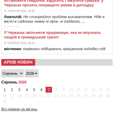
Встановити гойдалки, карусель і закупити іграшки: у
Черкасах просять покращити умови в дитсадку
07 СЕРПНЯ 2026, 09:36
Анатолій:
Не створюйте проблем вихователям. Ніде в
місті в садочках немає ні гірок, ні гойдалок, ...
У Черкасах звільнили працівницю, яка не впускала
людей в громадський туалет
07 СЕРПНЯ 2026, 08:39
містянин:
керівники підбирають працівників подобію собі
АРХІВ НОВИН
Серпень
2026
1
2
3
4
5
6
7
8
9
10
11
12
13
14
15
16
17
18
19
20
21
22
23
24
25
26
27
28
29
30
31
Всі новини за місяць