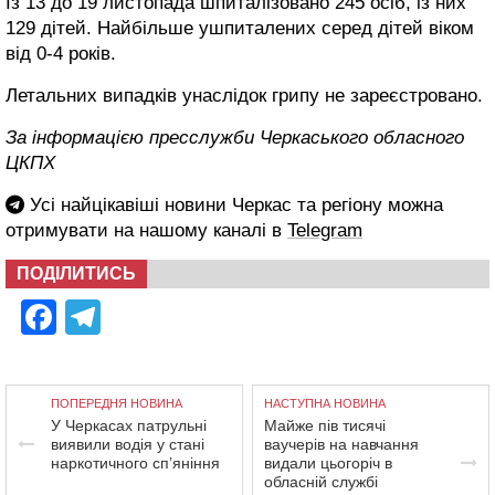
Із 13 до 19 листопада шпиталізовано 245 осіб, із них
129 дітей. Найбільше ушпиталених серед дітей віком
від 0-4 років.
Летальних випадків унаслідок грипу не зареєстровано.
За інформацією пресслужби Черкаського обласного
ЦКПХ
Усі найцікавіші новини Черкас та регіону можна
отримувати на нашому каналі в
Telegram
ПОДІЛИТИСЬ
Facebook
Telegram
ПОПЕРЕДНЯ НОВИНА
НАСТУПНА НОВИНА
У Черкасах патрульні
Майже пів тисячі
виявили водія у стані
ваучерів на навчання
наркотичного сп’яніння
видали цьогоріч в
обласній службі