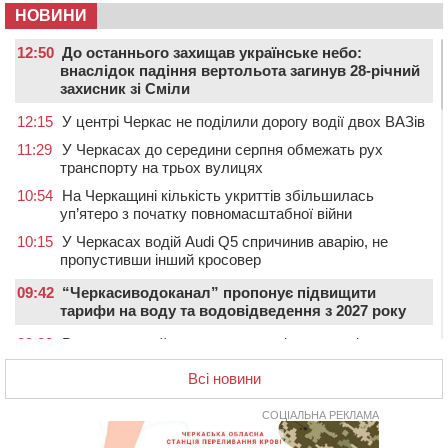
НОВИНИ
12:50
До останнього захищав українське небо:
внаслідок падіння вертольота загинув 28-річний
захисник зі Сміли
12:15
У центрі Черкас не поділили дорогу водії двох ВАЗів
11:29
У Черкасах до середини серпня обмежать рух
транспорту на трьох вулицях
10:54
На Черкащині кількість укриттів збільшилась
уп’ятеро з початку повномасштабної війни
10:15
У Черкасах водій Audi Q5 спричинив аварію, не
пропустивши інший кросовер
09:42
“Черкасиводоканал” пропонує підвищити
тарифи на воду та водовідведення з 2027 року
09:08
Встановити гойдалки, карусель і закупити іграшки: у
Черкасах просять покращити умови в дитсадку
Всі новини
08:22
“На щиті” у Чорнобаївську громаду повертається
полеглий біля Кліщіївки воїн
СОЦІАЛЬНА РЕКЛАМА
07:30
Понад 968 мільйонів гривень земельного податку