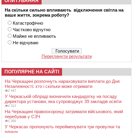
ОПИТУВАННЯ
На скільки сильно впливають відключення світла на
ваше життя, зокрема роботу?
Катастрофічно
Частково відчутно
Майже не впливають
Не відчуваю
Переглянути результати
ПОПУЛЯРНЕ НА САЙТІ
На Черкащині розпочнуть нараховувати виплати до Дня
Незалежності: хто і скільки може отримати
2 447
У Черкаській облраді визначили кандидатку на посаду
директора установи, яка супроводжує 39 закладів освіти
2 312
На Черкащині правоохоронці затримали військового, який
перебував у СЗЧ
1 356
У Черкасах пропонують перейменувати три провулки та
площу