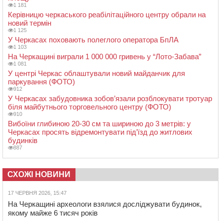
1 181
Керівницю черкаського реабілітаційного центру обрали на
новий термін
1 125
У Черкасах поховають полеглого оператора БпЛА
1 103
На Черкащині виграли 1 000 000 гривень у “Лото-Забава”
1 081
У центрі Черкас облаштували новий майданчик для
паркування (ФОТО)
912
У Черкасах забудовника зобов’язали розблокувати тротуар
біля майбутнього торговельного центру (ФОТО)
910
Вибоїни глибиною 20-30 см та шириною до 3 метрів: у
Черкасах просять відремонтувати під’їзд до житлових
будинків
887
СХОЖІ НОВИНИ
17 ЧЕРВНЯ 2026, 15:47
На Черкащині археологи взялися досліджувати будинок,
якому майже 6 тисяч років