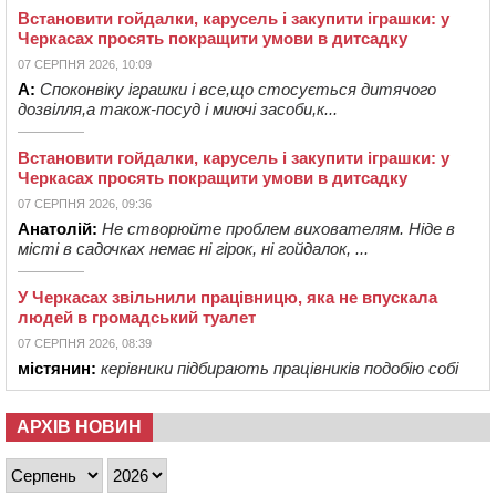
Встановити гойдалки, карусель і закупити іграшки: у
Черкасах просять покращити умови в дитсадку
07 СЕРПНЯ 2026, 10:09
А:
Споконвіку іграшки і все,що стосується дитячого
дозвілля,а також-посуд і миючі засоби,к...
Встановити гойдалки, карусель і закупити іграшки: у
Черкасах просять покращити умови в дитсадку
07 СЕРПНЯ 2026, 09:36
Анатолій:
Не створюйте проблем вихователям. Ніде в
місті в садочках немає ні гірок, ні гойдалок, ...
У Черкасах звільнили працівницю, яка не впускала
людей в громадський туалет
07 СЕРПНЯ 2026, 08:39
містянин:
керівники підбирають працівників подобію собі
АРХІВ НОВИН