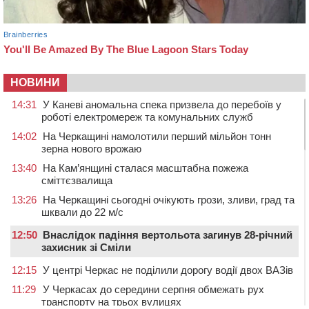
НОВИНИ
14:31
У Каневі аномальна спека призвела до перебоїв у
роботі електромереж та комунальних служб
14:02
На Черкащині намолотили перший мільйон тонн
зерна нового врожаю
13:40
На Кам’янщині сталася масштабна пожежа
сміттєзвалища
13:26
На Черкащині сьогодні очікують грози, зливи, град та
шквали до 22 м/с
12:50
Внаслідок падіння вертольота загинув 28-річний
захисник зі Сміли
12:15
У центрі Черкас не поділили дорогу водії двох ВАЗів
11:29
У Черкасах до середини серпня обмежать рух
транспорту на трьох вулицях