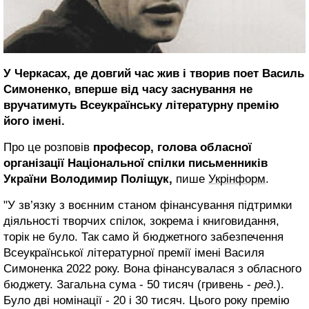
У Черкасах, де довгий час жив і творив поет Василь
Симоненко, вперше від часу заснування не
вручатимуть Всеукраїнську літературну премію
його імені.
Про це розповів
професор, голова обласної
організації Національної спілки письменників
України
Володимир Поліщук,
пише
Укрінформ
.
"У зв’язку з воєнним станом фінансування підтримки
діяльності творчих спілок, зокрема і книговидання,
торік не було. Так само й бюджетного забезпечення
Всеукраїнської літературної премії імені Василя
Симоненка 2022 року. Вона фінансувалася з обласного
бюджету. Загальна сума - 50 тисяч (гривень -
ред
.).
Було дві номінації - 20 і 30 тисяч. Цього року премію