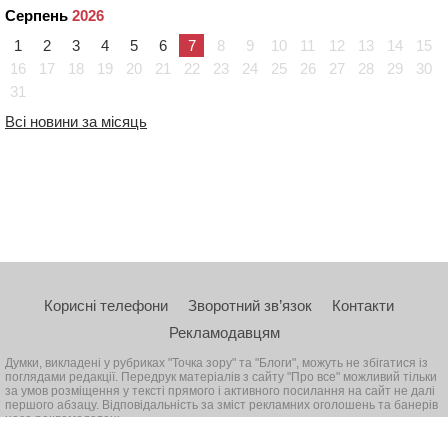
Серпень
2026
1
2
3
4
5
6
7
8
9
10
11
12
13
14
15
16
17
18
19
20
21
22
23
24
25
26
27
28
29
30
31
Всі новини за місяць
Корисні телефони
Зворотний зв’язок
Контакти
Рекламодавцям
Думки, викладені у рубриках "Точка зору" та "Блоги", можуть не збігатися із
поглядами редакції. Передрук матеріалів з сайту "Про все" можливий тільки
за умов розміщення у тексті прямого і активного посилання на сайт не далі
першого абзацу. Відповідальність за зміст рекламних оголошень та банерів
несе рекламодавець
© 2026, Всі права захищені