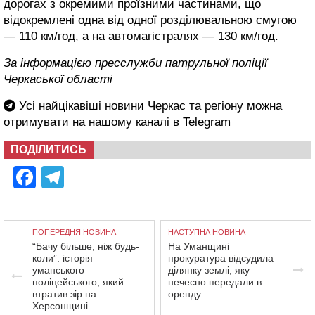
дорогах з окремими проїзними частинами, що
відокремлені одна від одної розділювальною смугою
— 110 км/год, а на автомагістралях — 130 км/год.
За інформацією пресслужби патрульної поліції
Черкаської області
Усі найцікавіші новини Черкас та регіону можна
отримувати на нашому каналі в
Telegram
ПОДІЛИТИСЬ
Facebook
Telegram
ПОПЕРЕДНЯ НОВИНА
НАСТУПНА НОВИНА
“Бачу більше, ніж будь-
На Уманщині
коли”: історія
прокуратура відсудила
уманського
ділянку землі, яку
поліцейського, який
нечесно передали в
втратив зір на
оренду
Херсонщині