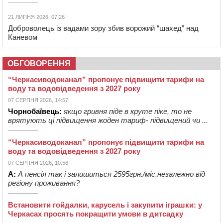
21 ЛИПНЯ 2026, 07:26
Доброволець із вадами зору збив ворожий “шахед” над
Каневом
ОБГОВОРЕННЯ
“Черкасиводоканал” пропонує підвищити тарифи на
воду та водовідведення з 2027 року
07 СЕРПНЯ 2026, 14:57
Чорнобаївець:
якщо гривня піде в круте піке, то не
врятують ці підвищення жоден тариф- підвищений чи ...
“Черкасиводоканал” пропонує підвищити тарифи на
воду та водовідведення з 2027 року
07 СЕРПНЯ 2026, 10:56
А:
А пенсія так і залишиться 2595грн./міс.незалежно від
регіону проживання?
Встановити гойдалки, карусель і закупити іграшки: у
Черкасах просять покращити умови в дитсадку