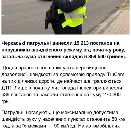
Черкаські патрульні винесли 15 213 постанов на
порушників швидкісного режиму від початку року,
загальна сума стягнення складає 6 859 500 гривень.
Щодня правоохоронці фіксують перевищення
дозволеної швидкості за допомогою приладу TruCam
на тих ділянках дороги, де найчастіше трапляються
ДТП. Лише з початку листопада інспектори винесли
639 постанов та наклали стягнення на суму 270 300
грн.
Патрульні нагадують, що максимально допустима
швидкість руху у населених пунктах становить 50 км/
год, а за їх межами — 90 км/год. На автомобільних