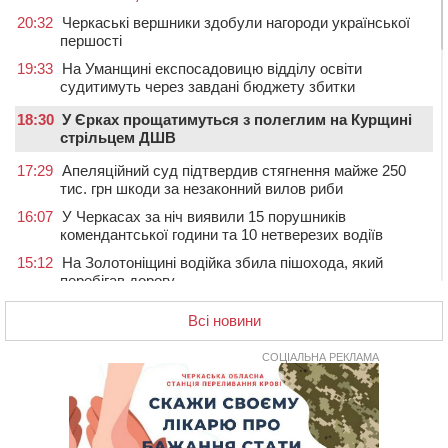
20:32
Черкаські вершники здобули нагороди української
першості
19:33
На Уманщині експосадовицю відділу освіти
судитимуть через завдані бюджету збитки
18:30
У Єрках прощатимуться з полеглим на Курщині
стрільцем ДШВ
17:29
Апеляційний суд підтвердив стягнення майже 250
тис. грн шкоди за незаконний вилов риби
16:07
У Черкасах за ніч виявили 15 порушників
комендантської години та 10 нетверезих водіїв
15:12
На Золотоніщині водійка збила пішохода, який
перебігав дорогу
14:11
На Черкащині прокуратура через суд вимагає взяти
Всі новини
під охорону 188-річну церкву
13:00
У Смілі біля магазину під колесами вантажівки
СОЦІАЛЬНА РЕКЛАМА
загинула жінка
11:33
У Черкасах пропонують для приватизації
п’ятиповерховий об’єкт у центрі міста
10:00
Не вистачає стажу для пенсії: як його докупити та що