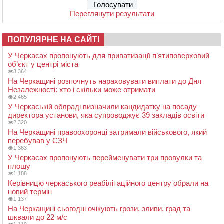
Переглянути результати
ПОПУЛЯРНЕ НА САЙТІ
У Черкасах пропонують для приватизації п’ятиповерховий
об’єкт у центрі міста
3 364
На Черкащині розпочнуть нараховувати виплати до Дня
Незалежності: хто і скільки може отримати
2 465
У Черкаській облраді визначили кандидатку на посаду
директора установи, яка супроводжує 39 закладів освіти
2 320
На Черкащині правоохоронці затримали військового, який
перебував у СЗЧ
1 363
У Черкасах пропонують перейменувати три провулки та
площу
1 188
Керівницю черкаського реабілітаційного центру обрали на
новий термін
1 137
На Черкащині сьогодні очікують грози, зливи, град та
шквали до 22 м/с