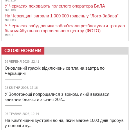
1 119
У Черкасах поховають полеглого оператора БпЛА
1 108
На Черкащині виграли 1 000 000 гривень у “Лото-Забава”
1 083
У Черкасах забудовника зобов’язали розблокувати тротуар
біля майбутнього торговельного центру (ФОТО)
921
СХОЖІ НОВИНИ
29 ЧЕРВНЯ 2026, 22:41
Оновлений графік відключень світла на завтра по
Черкащині
28 КВІТНЯ 2026, 17:16
У Золотоноші попрощалися з воїном, який вважався
зниклим безвісти з січня 202...
06 ТРАВНЯ 2026, 12:44
На Кам’янщині зустріли воїна, який майже 1000 днів пробув
у полоні з ку...