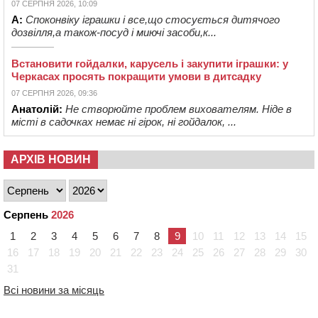
07 СЕРПНЯ 2026, 10:09
А:
Споконвіку іграшки і все,що стосується дитячого
дозвілля,а також-посуд і миючі засоби,к...
Встановити гойдалки, карусель і закупити іграшки: у
Черкасах просять покращити умови в дитсадку
07 СЕРПНЯ 2026, 09:36
Анатолій:
Не створюйте проблем вихователям. Ніде в
місті в садочках немає ні гірок, ні гойдалок, ...
АРХІВ НОВИН
Серпень
2026
1
2
3
4
5
6
7
8
9
10
11
12
13
14
15
16
17
18
19
20
21
22
23
24
25
26
27
28
29
30
31
Всі новини за місяць