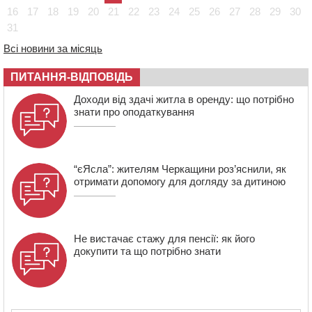
08:57
На Уманщині підрядника зобов’язали сплатити понад
16
17
18
19
20
21
22
23
24
25
26
27
28
29
30
670 тис грн штрафу за незаконні зміни до договору
31
08:20
Обрано претендента на посаду директора
Всі новини за місяць
Мокрокалигірського психоневрологічного інтернату
07:23
Уманські міграційники видворили з країни грузина,
ПИТАННЯ-ВІДПОВІДЬ
який відсидів термін у колонії
Доходи від здачі житла в оренду: що потрібно
знати про оподаткування
“єЯсла”: жителям Черкащини роз’яснили, як
отримати допомогу для догляду за дитиною
Не вистачає стажу для пенсії: як його
докупити та що потрібно знати