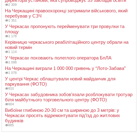
директора установи, яка супроводжує 39 закладів освіти
2 309
На Черкащині правоохоронці затримали військового, який
перебував у СЗЧ
1 351
У Черкасах пропонують перейменувати три провулки та
площу
1 178
Керівницю черкаського реабілітаційного центру обрали на
новий термін
1 114
У Черкасах поховають полеглого оператора БпЛА
1 098
На Черкащині виграли 1 000 000 гривень у “Лото-Забава”
1 078
У центрі Черкас облаштували новий майданчик для
паркування (ФОТО)
910
У Черкасах забудовника зобов’язали розблокувати тротуар
біля майбутнього торговельного центру (ФОТО)
904
Вибоїни глибиною 20-30 см та шириною до 3 метрів: у
Черкасах просять відремонтувати під’їзд до житлових
будинків
885