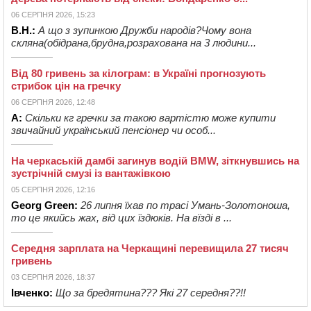
06 СЕРПНЯ 2026, 15:23
В.Н.:
А що з зупинкою Дружби народів?Чому вона
скляна(обідрана,брудна,розрахована на 3 людини...
Від 80 гривень за кілограм: в Україні прогнозують
стрибок цін на гречку
06 СЕРПНЯ 2026, 12:48
А:
Скільки кг гречки за такою вартістю може купити
звичайний український пенсіонер чи особ...
На черкаській дамбі загинув водій BMW, зіткнувшись на
зустрічній смузі із вантажівкою
05 СЕРПНЯ 2026, 12:16
Georg Green:
26 липня їхав по трасі Умань-Золотоноша,
то це якийсь жах, від цих їздюків. На вїзді в ...
Середня зарплата на Черкащині перевищила 27 тисяч
гривень
03 СЕРПНЯ 2026, 18:37
Івченко:
Що за бредятина??? Які 27 середня??!!