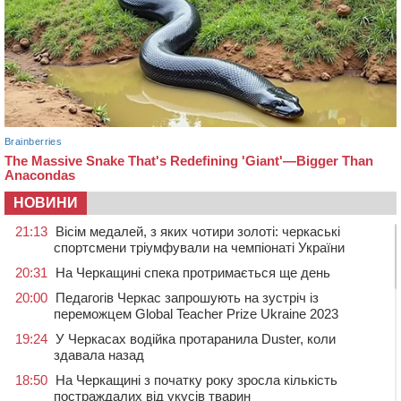
НОВИНИ
21:13
Вісім медалей, з яких чотири золоті: черкаські
спортсмени тріумфували на чемпіонаті України
20:31
На Черкащині спека протримається ще день
20:00
Педагогів Черкас запрошують на зустріч із
переможцем Global Teacher Prize Ukraine 2023
19:24
У Черкасах водійка протаранила Duster, коли
здавала назад
18:50
На Черкащині з початку року зросла кількість
постраждалих від укусів тварин