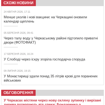
СХОЖІ НОВИНИ
24 КВІТНЯ 2026, 17:11
Менше уколів і нові вакцини: на Черкащині оновили
календар щеплень
05 БЕРЕЗНЯ 2026, 09:41
Через талу воду у Черкаському районі підтопило приватні
двори (ФОТОФАКТ)
17 БЕРЕЗНЯ 2026, 16:24
У Слободі через іскру згоріла господарча споруда
09 ЛИПНЯ 2026, 19:15
У Монастирищі здали понад 35 літрів крові для поранених
військових
ОБГОВОРЕННЯ
У Черкасах містяни через нову скляну зупинку і вирізані
дерева потерпають від спеки: Бондаренко о...