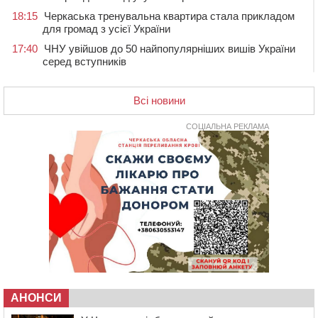
18:15
Черкаська тренувальна квартира стала прикладом
для громад з усієї України
17:40
ЧНУ увійшов до 50 найпопулярніших вишів України
серед вступників
17:07
На Хімселищі у Черкасах облаштували новий
контейнерний майданчик
Всі новини
16:32
Без розтину грудної клітки: у Черкасах 75-річній
пацієнтці замінили аортальний клапан
СОЦІАЛЬНА РЕКЛАМА
16:00
У Черкаському онкоцентрі встановили сонячну
електростанцію за понад пів мільйона гривень
15:30
У Київській області прощаються з полеглим на
фронті жителем Монастирищини
14:53
У Черкасах містяни через нову скляну зупинку і
вирізані дерева потерпають від спеки: Бондаренко
обіцяє масштабне озеленення
14:17
Провокував конфлікт і зачинився в автівці: у ТЦК
прокоментували скандал із затриманням
чоловіка у Тальному
АНОНСИ