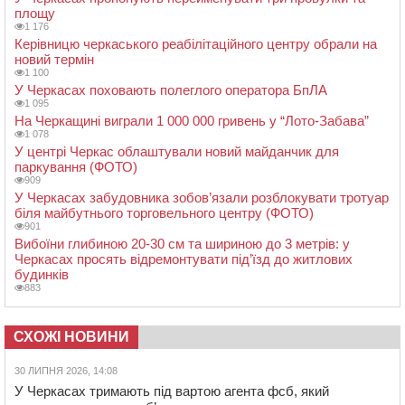
площу
1 176
Керівницю черкаського реабілітаційного центру обрали на
новий термін
1 100
У Черкасах поховають полеглого оператора БпЛА
1 095
На Черкащині виграли 1 000 000 гривень у “Лото-Забава”
1 078
У центрі Черкас облаштували новий майданчик для
паркування (ФОТО)
909
У Черкасах забудовника зобов’язали розблокувати тротуар
біля майбутнього торговельного центру (ФОТО)
901
Вибоїни глибиною 20-30 см та шириною до 3 метрів: у
Черкасах просять відремонтувати під’їзд до житлових
будинків
883
СХОЖІ НОВИНИ
30 ЛИПНЯ 2026, 14:08
У Черкасах тримають під вартою агента фсб, який