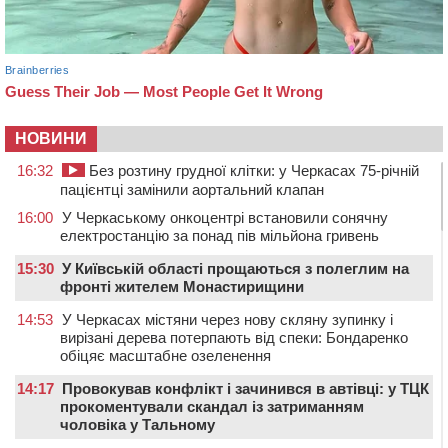
НОВИНИ
16:32
Без розтину грудної клітки: у Черкасах 75-річній
пацієнтці замінили аортальний клапан
16:00
У Черкаському онкоцентрі встановили сонячну
електростанцію за понад пів мільйона гривень
15:30
У Київській області прощаються з полеглим на
фронті жителем Монастирищини
14:53
У Черкасах містяни через нову скляну зупинку і
вирізані дерева потерпають від спеки: Бондаренко
обіцяє масштабне озеленення
14:17
Провокував конфлікт і зачинився в автівці: у ТЦК
прокоментували скандал із затриманням
чоловіка у Тальному