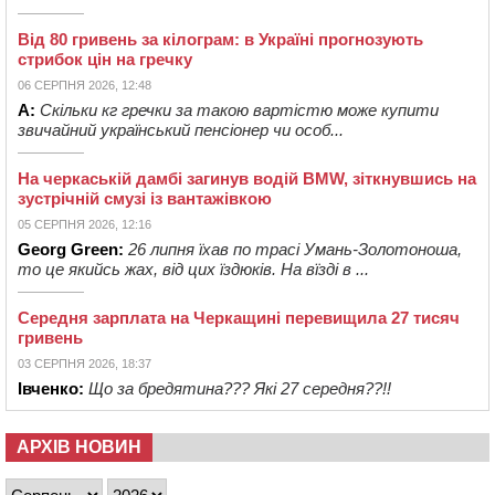
Від 80 гривень за кілограм: в Україні прогнозують
стрибок цін на гречку
06 СЕРПНЯ 2026, 12:48
А:
Скільки кг гречки за такою вартістю може купити
звичайний український пенсіонер чи особ...
На черкаській дамбі загинув водій BMW, зіткнувшись на
зустрічній смузі із вантажівкою
05 СЕРПНЯ 2026, 12:16
Georg Green:
26 липня їхав по трасі Умань-Золотоноша,
то це якийсь жах, від цих їздюків. На вїзді в ...
Середня зарплата на Черкащині перевищила 27 тисяч
гривень
03 СЕРПНЯ 2026, 18:37
Івченко:
Що за бредятина??? Які 27 середня??!!
АРХІВ НОВИН