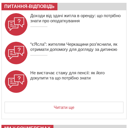
полеглого внаслідок атаки FPV-дрона воїна
ПИТАННЯ-ВІДПОВІДЬ
16:16
У Дахнівському лісництві екоінспектори натрапили на
Доходи від здачі житла в оренду: що потрібно
незаконне будівництво
знати про оподаткування
15:38
У лікарні померла жінка, яку на пішохідному переході
в Черкаському районі збила автівка
“єЯсла”: жителям Черкащини роз’яснили, як
отримати допомогу для догляду за дитиною
Не вистачає стажу для пенсії: як його
докупити та що потрібно знати
Читати ще