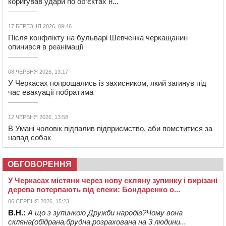
коригував удари по об’єктах н...
17 БЕРЕЗНЯ 2026, 09:46
Після конфлікту на бульварі Шевченка черкащанин
опинився в реанімації
08 ЧЕРВНЯ 2026, 13:17
У Черкасах попрощались із захисником, який загинув під
час евакуації побратима
12 ЧЕРВНЯ 2026, 13:58
В Умані чоловік підпалив підприємство, аби помститися за
напад собак
ОБГОВОРЕННЯ
У Черкасах містяни через нову скляну зупинку і вирізані
дерева потерпають від спеки: Бондаренко о...
06 СЕРПНЯ 2026, 15:23
В.Н.:
А що з зупинкою Дружби народів?Чому вона
скляна(обідрана,брудна,розрахована на 3 людини...