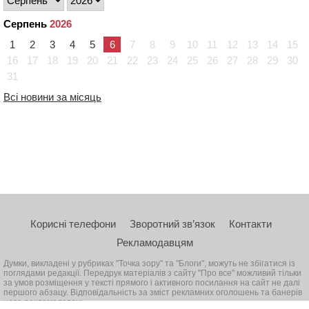
Серпень
2026
1
2
3
4
5
6
7
8
9
10
11
12
13
14
15
16
17
18
19
20
21
22
23
24
25
26
27
28
29
30
31
Всі новини за місяць
Корисні телефони
Зворотний зв’язок
Контакти
Рекламодавцям
Думки, викладені у рубриках "Точка зору" та "Блоги", можуть не збігатися із
поглядами редакції. Передрук матеріалів з сайту "Про все" можливий тільки
за умов розміщення у тексті прямого і активного посилання на сайт не далі
першого абзацу. Відповідальність за зміст рекламних оголошень та банерів
несе рекламодавець