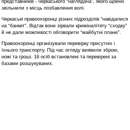
представників - черкаського “наглядача”, якого щойно
звільнили з місць позбавлення волі.
Черкаські правоохоронці різних підрозділів "навідалися
на “банкет”. Відтак вони зірвали криміналітету “сходку”
й не дали можливості обговорити “майбутні плани”.
Правоохоронці організували перевірку присутніх і
їхнього транспорту. Під час огляду виявили зброю,
ножі та гроші. 16 осіб встановлені та перевірені за
базами розшукуваних.