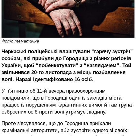
Фото тематичне
Черкаські поліцейські влаштували “гарячу зустріч”
особам, які прибули до Городища з різних регіонів
України, щоб “побенкетувати” з “наглядачем”. Той
звільнився 20-го листопада з місць позбавлення
волі. Наразі ідентифіковано 16 осіб.
У п’ятницю об 11-й вечора правоохоронцям
повідомили, що в Городищі один із закладів міста
працює із порушенням карантинних вимог й там група
озброєних осіб проти волі утримує людину.
Проте з'ясувалося, що до Городища приїхали
кримінальні авторитети, аби зустріти одного зі своїх