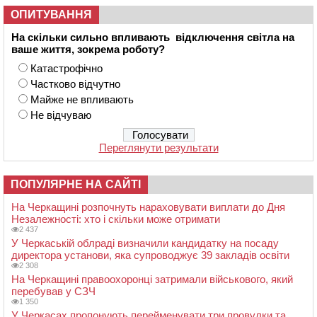
ОПИТУВАННЯ
На скільки сильно впливають відключення світла на
ваше життя, зокрема роботу?
Катастрофічно
Частково відчутно
Майже не впливають
Не відчуваю
Переглянути результати
ПОПУЛЯРНЕ НА САЙТІ
На Черкащині розпочнуть нараховувати виплати до Дня
Незалежності: хто і скільки може отримати
2 437
У Черкаській облраді визначили кандидатку на посаду
директора установи, яка супроводжує 39 закладів освіти
2 308
На Черкащині правоохоронці затримали військового, який
перебував у СЗЧ
1 350
У Черкасах пропонують перейменувати три провулки та